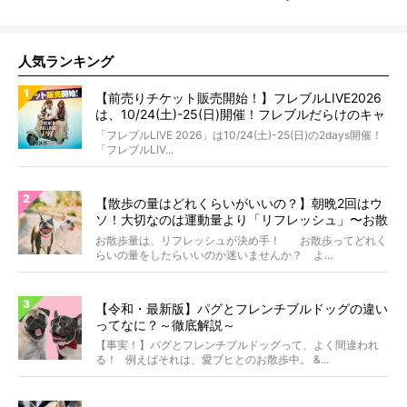
人気ランキング
【前売りチケット販売開始！】フレブルLIVE2026
は、10/24(土)-25(日)開催！フレブルだらけのキャ
ンプ・前夜祭・バスプランも新登場!?
「フレブルLIVE 2026」は10/24(土)-25(日)の2days開催！
「フレブルLIV...
【散歩の量はどれくらいがいいの？】朝晩2回はウ
ソ！大切なのは運動量より「リフレッシュ」〜お散
歩にまつわる疑問FAQつき〜
お散歩量は、リフレッシュが決め手！ お散歩ってどれく
らいの量をしたらいいのか迷いませんか？ よ...
【令和・最新版】パグとフレンチブルドッグの違い
ってなに？～徹底解説～
【事実！】パグとフレンチブルドッグって、よく間違われ
る！ 例えばそれは、愛ブヒとのお散歩中。 &...