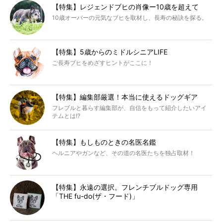
【特集】レジェンドブヒの肖像ー10歳を超えて
10歳オーバーの元気なブヒを取材し、長寿の秘訣を探る。
【特集】5歳からのミドルシニアLIFE
ご長寿ブヒをめざすヒントがここに！
【特集】編集部厳選！本当に使えるドッグギア
フレブルと暮らす編集部が、自信をもって紹介したいアイ
テムとは!?
【特集】もしものときの名医名鑑
ヘルニアやガンなど、その道の名医たちを独占取材！
【特集】永遠の選択。フレンチブルドッグ専用
「THE fu-do(ザ・フード)」