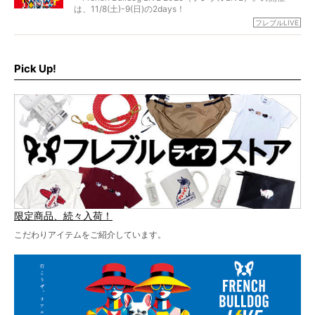
北は北海道、南は鹿児島県から。全国のフレンチブルドッ
は、11/8(土)-9(日)の2days！
グが一堂に会した「フレブルLIVE2024」の模様を、詳しく
お得な前売りチケット、いよいよ販売スタートです！
フレブルLIVE
お届けです！
さらに今年はビッグニュースが。
なんと、ヒップホップグループ「スチャダラパー」がフレ
最後には2025年の情報もありますので、要チェックでござ
ブルLIVEのテーマソングを制作してくれることになりまし
います！
た！
Pick Up!
テーマソングの情報やお得な前売りチケットの販売情報な
ど、内容盛りだくさんでお送りしていますので、最後まで
お見逃しなく！
限定商品、続々入荷！
こだわりアイテムをご紹介しています。