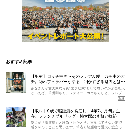
おすすめ記事
【取材】ロッチ中岡〜そのフレブル愛、ガチ中のガ
チ。隠れブヒラバーが語る、細かすぎる魅力とは〜
【前編】
みなさんが愛犬家ならぬ“愛ブヒ家”として思い浮かぶ芸能人
といえば、草彅剛さん、レディー・ガガさんなど、フレブ
ルを飼っている方が多いと思います。が、ロッチ中岡さん
取材
も、じつは大のフレブルラバーだというのをご存知です
か？ フレブルを飼っていないのにもかかわらず、中岡さ
【取材】9歳で脳腫瘍を発症し「4年7ヶ月間」生
んのインスタグラムを覗くと、たくさんのフレブルアカウ
存。フレンチブルドッグ・桃太郎の奇跡と軌跡
ントがフォローされていて、わが『FRENCH BULLDOG
LIFE』モデルのnicoやトーラスも、その中の一頭。
愛犬が「脳腫瘍」と診断されたとき、言葉にできない絶望
そんな中岡さんに、フレブルの魅力を語っていただきまし
感を味わうことと思います。筆者も脳腫瘍で愛犬が旅立っ
た。そのブヒ愛っぷりは、思ってた以上！ ガチ中のガチ