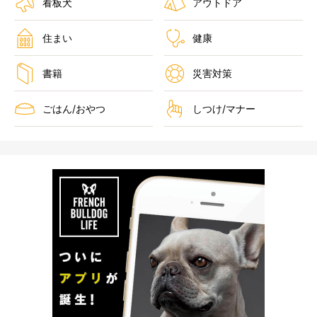
看板犬
アウトドア
住まい
健康
書籍
災害対策
ごはん/おやつ
しつけ/マナー