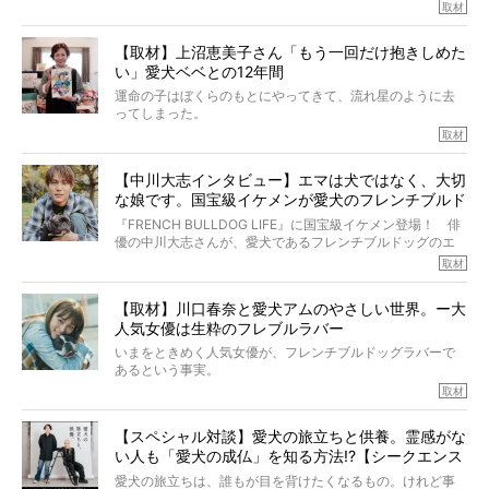
たひとり。だからこそ、どれほど厄介で困難な病気かを理
取材
でした!?
解をしているつもりです。「発症から1年生存すれば素晴ら
しい」とされるこの病気。
【取材】上沼恵美子さん「もう一回だけ抱きしめた
ところが、フレンチブルドッグの桃太郎は9歳で脳腫瘍を発
い」愛犬ベベとの12年間
症し、なんと4年7ヶ月間も生き抜いたのです。旅立ったと
きの年齢は13歳と11ヶ月、レジェンド級のレジェンドでし
運命の子はぼくらのもとにやってきて、流れ星のように去
た。さらには、治療後3年間は一度も発作が起きなかったと
ってしまった。
いいます。
その悲しみを語ることはなかなかむずかしい。
取材
この事実はフレンチブルドッグだけでなく、脳腫瘍と闘う
けれども、ぼくらはそのことについて考えたいし、泣き出
多くの犬たちに勇気と希望を与えるに違いありません。桃
しそうな飼い主さんを目の前にして、ほんのすこしでも寄
太郎のオーナーである佐藤さんご夫婦に、治療の選択やケ
【中川大志インタビュー】エマは犬ではなく、大切
り添いたいと思う。
アについて詳しくお話しをうかがいました。
な娘です。国宝級イケメンが愛犬のフレンチブルド
その悲しみをいますぐ解消することはできないが、話をき
いて、泣いたり笑ったりするのもいいだろう。
ッグと一緒に登場
『FRENCH BULLDOG LIFE』に国宝級イケメン登場！ 俳
こんな子だった、こんなにいい子だった、ほんとうに愛し
優の中川大志さんが、愛犬であるフレンチブルドッグのエ
ていたと。
マちゃん（2歳の女の子）にメロメロとの情報を聞きつけ、
取材
ぼくらは上沼恵美子さんのご自宅へ伺って、お話をきこう
中川さんを直撃。そのフレブル愛をたっぷり語っていただ
と思った。
きました。他のフレブルオーナーさん同様、濃すぎる親バ
【取材】川口春奈と愛犬アムのやさしい世界。ー大
カエピソードが次から次へと飛び出しました。
人気女優は生粋のフレブルラバー
いまをときめく人気女優が、フレンチブルドッグラバーで
あるという事実。
そうです、その人は川口春奈さん。
取材
アムちゃんというパイドの女の子と暮らしています。
話を聞けば聞くほど、そして春奈さんとアムちゃんのやり
【スペシャル対談】愛犬の旅立ちと供養。霊感がな
とりを目の当たりにするほどに、そのフレンチブルドッグ
い人も「愛犬の成仏」を知る方法!?【シークエンス
愛がわたしたちのそれとまったく同じであることに、なん
だかうれしくなってしまったのでした。
はやとも×PELI】
愛犬の旅立ちは、誰もが目を背けたくなるもの。けれど事