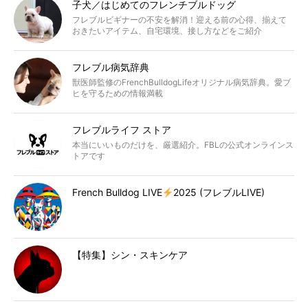
子犬／はじめてのフレンチブルドッグ
フレブルビギナーの不安を解消！迎える前の心得、揃えて
おきたいアイテム、自宅環境、接し方などをご紹介
フレブル病気辞典
獣医師監修のFrenchBulldogLifeオリジナル病気辞典。愛ブ
ヒを守るための情報満載
フレブルライフ ストア
本当にいいものだけを、厳選紹介。FBLの公式オンラインス
トアです
French Bulldog LIVE
2025 (フレブルLIVE)
【特集】シン・スキンケア