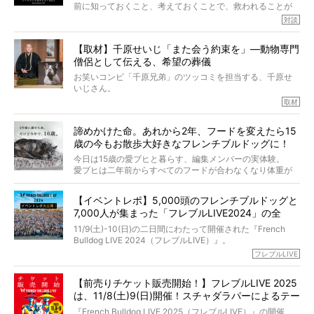
春奈さんとアムちゃんのすてきな暮らしを、BUHI編集長の
前に知っておくこと、考えておくことで、救われることが
小西がいつくしみながら、切り取らせていただきます。
たくさんあります。
対談
今回は、お盆スペシャル企画。世間が認めるほどの霊視能
【取材】千原せいじ「また会う約束を」―動物専門
力をもつお笑い芸人「シークエンスはやとも」さんに、愛
僧侶として伝える、希望の葬儀
犬の旅立ちや供養についてインタビュー。
インタビュアー兼対談相手は、大の犬好きで心霊分野の知
お笑いコンビ「千原兄弟」のツッコミを担当する、千原せ
識にも長けているPELIさん。
いじさん。
取材
「愛犬が旅立ったあと、ベッドやおもちゃはどうすればい
今年で結成35周年を迎え、芸人としての活躍も目覚ましい
い？」「お骨はどうするべき？」「お花やお線香は喜んで
中、2024年5月に動物専門僧侶になり世間を驚かせまし
くれる？」
諦めかけた命。あれから2年、フードを変えたら15
た。
さらには、霊感がない人でも愛犬が成仏したことを知る方
歳の今もお散歩大好きなフレンチブルドッグに！
僧侶としての名は「靖賢（せいけん）」。
法まで。
当時54歳という年齢にして、なぜ動物専門僧侶という道を
今日は15歳の愛ブヒと暮らす、編集メンバーの実体験。
選んだのか。
愛ブヒは二年前からすべてのフードが合わなくなり体重が
お笑い芸人だからこそ暗くなりすぎない、むしろ心がスッ
また、愛犬の旅立ちとどのように向き合うべきなのか。
激減。検査をしても異常はなく「年齢のせいですね…」と言
と軽くなる。
「動物専門僧侶」という立場で、お話しをうかがいまし
われてしまいました。
永久保存版のスペシャル対談です！
【イベントレポ】5,000頭のフレンチブルドッグと
た。
もう諦めるしかないのかな…そんなとき、我が家に届いたの
7,000人が集まった「フレブルLIVE2024」の全
が「THE fu-do(ザ・フード)」の試食品でした。
貌！
そして「THE fu-do(ザ・フード)」を食べつづけて二年、愛
11/9(土)-10(日)の二日間にわたって開催された『French
ブヒは15歳になり、今も元気にお散歩をしています。
Bulldog LIVE 2024（フレブルLIVE）』。
今回は、二年前の絶望から今までを包み隠さず、時系列で
今年はのべ5,000頭のフレンチブルドッグと7,000人のフレ
フレブルLIVE
お話しさせていただきます。
ブルオーナーが集まりました！
【前売りチケット販売開始！】フレブルLIVE 2025
day1の司会はフレブルラバーのロッチさん。day2の音楽フ
は、11/8(土)9(日)開催！スチャダラパーによるテー
ェスには世代ど真ん中のPUFFYが出演するなど、例年以上
に豪華なラインナップ。
マソング制作も決定
『French Bulldog LIVE 2025（フレブルLIVE）』の開催