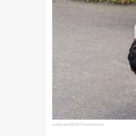
audiznam260921/shutterstock