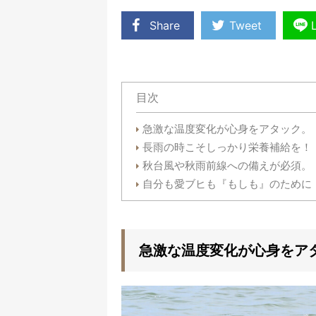
Share
Tweet
目次
急激な温度変化が心身をアタック。
長雨の時こそしっかり栄養補給を！
秋台風や秋雨前線への備えが必須。
自分も愛ブヒも『もしも』のために
急激な温度変化が心身をア