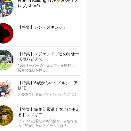
French Bulldog LIVE
2025 (フ
レブルLIVE)
【特集】シン・スキンケア
【特集】レジェンドブヒの肖像ー
10歳を超えて
10歳オーバーの元気なブヒを取材し、
長寿の秘訣を探る。
【特集】5歳からのミドルシニア
LIFE
ご長寿ブヒをめざすヒントがここに！
【特集】編集部厳選！本当に使え
るドッグギア
フレブルと暮らす編集部が、自信をも
って紹介したいアイテムとは!?