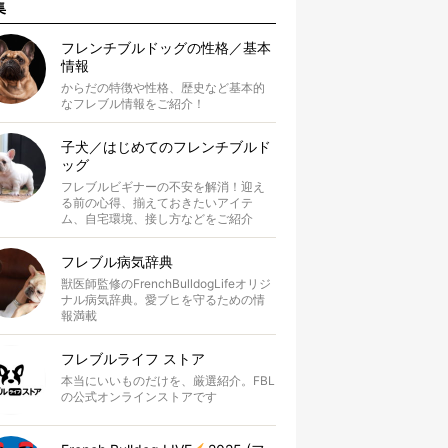
集
フレンチブルドッグの性格／基本
情報
からだの特徴や性格、歴史など基本的
なフレブル情報をご紹介！
子犬／はじめてのフレンチブルド
ッグ
フレブルビギナーの不安を解消！迎え
る前の心得、揃えておきたいアイテ
ム、自宅環境、接し方などをご紹介
フレブル病気辞典
獣医師監修のFrenchBulldogLifeオリジ
ナル病気辞典。愛ブヒを守るための情
報満載
フレブルライフ ストア
本当にいいものだけを、厳選紹介。FBL
の公式オンラインストアです