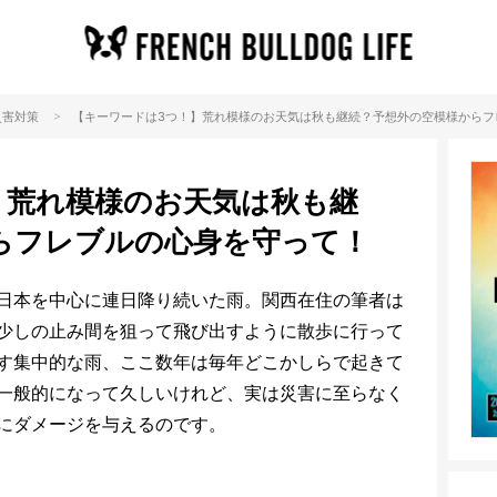
>
災害対策
【キーワードは3つ！】荒れ模様のお天気は秋も継続？予想外の空模様からフ
】荒れ模様のお天気は秋も継
らフレブルの心身を守って！
日本を中心に連日降り続いた雨。関西在住の筆者は
少しの止み間を狙って飛び出すように散歩に行って
す集中的な雨、ここ数年は毎年どこかしらで起きて
一般的になって久しいけれど、実は災害に至らなく
にダメージを与えるのです。