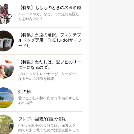
【特集】もしものときの名医名鑑
ヘルニアやガンなど、その道の名医た
ちを独占取材！
【特集】永遠の選択。フレンチブ
ルドッグ専用「THE fu-do(ザ・フ
ード)」
【特集】わたしは、愛ブヒのリー
ダーになるのダ。
プロドッグトレーナーが、リーダーに
なるための秘訣を解説！
虹の橋
愛ブヒが虹の橋へ向かう準備をするた
めの場所
フレブル里親/保護犬情報
French Bulldog Lifeでは、保護犬を一
頭でも多く救うための活動支援をして