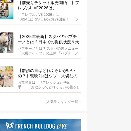
【前売りチケット販売開始！】フ
レブルLIVE2026は、
10/24(土)-25(日)開催！フレブル
「フレブルLIVE 2026」は
だらけのキャンプ・前夜祭・バス
10/24(土)-25(日)の2days開催！ 「フ
プランも新登場!?
レブルLIV...
【2025年最新】スタバのパプチ
ーノとは？日本での提供状況＆犬
同伴OK店舗一覧も紹介！
パプチーノとは？ スタバの裏メニュー
「犬用ホイップ」の正体 「パプチーノ
（Puppuccino）」とは、紙コッ...
【散歩の量はどれくらいがいい
の？】朝晩2回はウソ！大切なの
は運動量より「リフレッシュ」〜
お散歩量は、リフレッシュが決め
お散歩にまつわる疑問FAQつき〜
手！ お散歩ってどれくらいの量をし
たらいいのか迷いませんか？ よ...
人気ランキング一覧