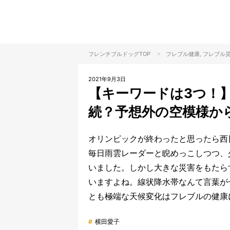
>
フレンチブルドッグTOP
フレブル
健康
, フレブル
2021年9月3日
【キーワードは3つ！
続？予想外の空模様か
オリンピックが終わったと思ったら西
毎日雨雲レーダーと睨めっこしつつ、
いました。しかし大きな災害をもたら
いますよね。線状降水帯なんて言葉が
とも極端な天候変化はフレブルの健康
#
横田愛子