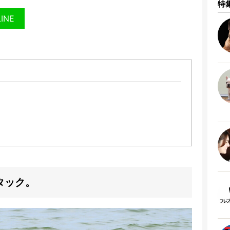
特
LINE
タック。