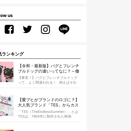
low us
気ランキング
【令和・最新版】パグとフレンチ
ブルドッグの違いってなに？～徹
底解説～
【事実！】パグとフレンチブルドッグ
って、よく間違われる！ 例えばそれ
は、愛ブヒとのお散歩中。 &...
【愛ブヒがブランドのロゴに？】
大人気ブランド「TES」からカス
タムオーダーが誕生！
「TES（TheEndlessSummer）」とは
TESは、1964年に制作された映画
『The...