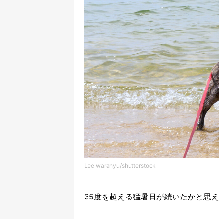
Lee waranyu/shutterstock
35
度を超える猛暑日が続いたかと思え