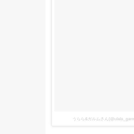
うらら&ガルムさん(@ulala_g