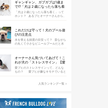
ギャンギャン、ガブガブは1歳ま
で!?「犬は２歳になったら落ち着
く」という都市伝説は本当？
「犬は２歳になったら落ち着く」って
ホント？ あるブヒオーナーさんから、
こんな質問がありました。...
これだけは守って！犬のプール遊
びの注意点
水を替える頻度の目安って？ 昔ながら
の丸くて小さなビニールプールだと水
替えもさほど手間ではないけ...
オーナーさん気づいてあげて！こ
れが犬の「ストレスサイン」【愛
ブヒの本音を知ろう】
愛ブヒのストレスサインって、どんな
もの？ 愛ブヒが嫌なキモチでいると
き、皆さんはそれをどのよう...
人気ランキング一覧