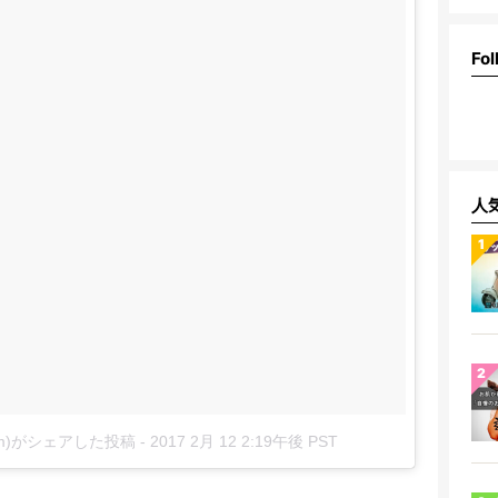
Fol
人
arm)がシェアした投稿
-
2017 2月 12 2:19午後 PST