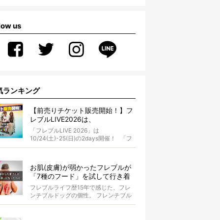
low us
気ランキング
【前売りチケット販売開始！】フ
レブルLIVE2026は、
10/24(土)-25(日)開催！フレブル
「フレブルLIVE 2026」は
だらけのキャンプ・前夜祭・バス
10/24(土)-25(日)の2days開催！ 「フ
プランも新登場!?
レブルLIV...
お肌(皮膚)が弱かったフレブルが
「7種のフード」を試して行き着
いた「病院知らず」の実体験
フレブルライフ歴15年で感じた、フレ
ンチブルドッグの個性。 フレンチブル
ドッグと暮らしはじめて15年になる筆
者...