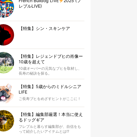
French Bulldog LIVE
2025 (フ
レブルLIVE)
【特集】シン・スキンケア
【特集】レジェンドブヒの肖像ー
10歳を超えて
10歳オーバーの元気なブヒを取材し、
長寿の秘訣を探る。
【特集】5歳からのミドルシニア
LIFE
ご長寿ブヒをめざすヒントがここに！
【特集】編集部厳選！本当に使え
るドッグギア
フレブルと暮らす編集部が、自信をも
って紹介したいアイテムとは!?