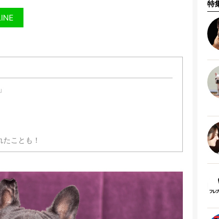
特
LINE
」
されたことも！