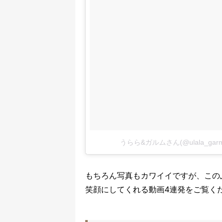
うらら&ガルムさん(@ulala_g
もちろん写真もカワイイですが、この
笑顔にしてくれる動画4連発をご覧く