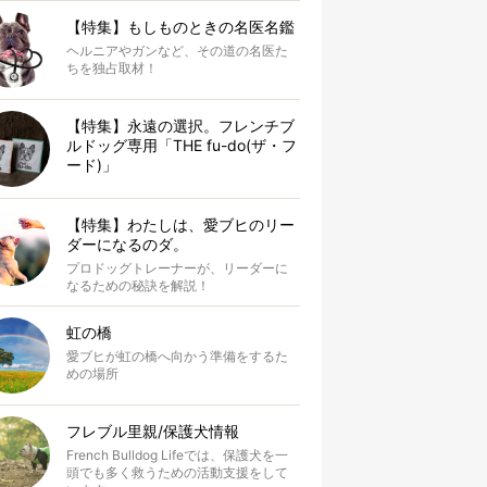
【特集】もしものときの名医名鑑
ヘルニアやガンなど、その道の名医た
ちを独占取材！
【特集】永遠の選択。フレンチブ
ルドッグ専用「THE fu-do(ザ・フ
ード)」
【特集】わたしは、愛ブヒのリー
ダーになるのダ。
プロドッグトレーナーが、リーダーに
なるための秘訣を解説！
虹の橋
愛ブヒが虹の橋へ向かう準備をするた
めの場所
フレブル里親/保護犬情報
French Bulldog Lifeでは、保護犬を一
頭でも多く救うための活動支援をして