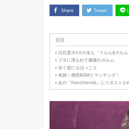
Share
Tweet
目次
注目度大!!その名も「うらら&ガルム
ブタに埋もれて爆睡のガルム
泳ぐ姿にもほっこり
奇跡！偶然BGMとマッチング！
あの「frenchievids」にリポスト