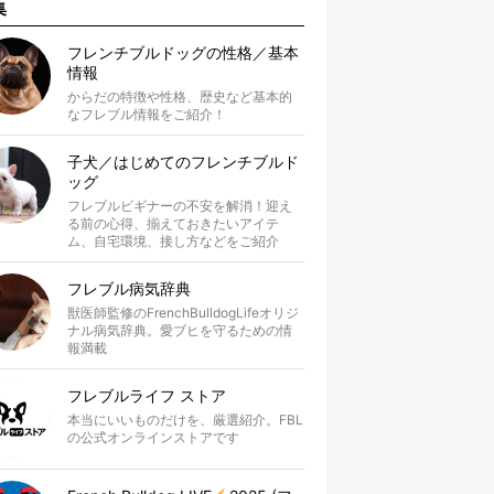
集
フレンチブルドッグの性格／基本
情報
からだの特徴や性格、歴史など基本的
なフレブル情報をご紹介！
子犬／はじめてのフレンチブルド
ッグ
フレブルビギナーの不安を解消！迎え
る前の心得、揃えておきたいアイテ
ム、自宅環境、接し方などをご紹介
フレブル病気辞典
獣医師監修のFrenchBulldogLifeオリジ
ナル病気辞典。愛ブヒを守るための情
報満載
フレブルライフ ストア
本当にいいものだけを、厳選紹介。FBL
の公式オンラインストアです