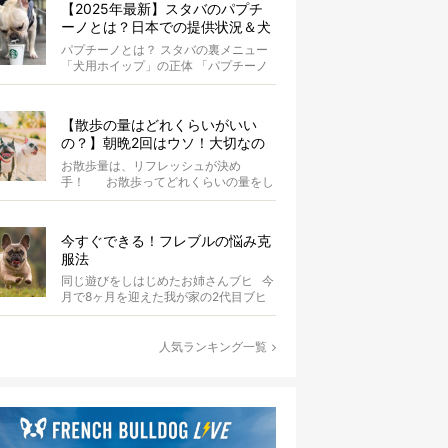
【2025年最新】スタバのパプチ
ーノとは？日本での提供状況＆犬
同伴OK店舗一覧も紹介！
パプチーノとは？ スタバの裏メニュー
「犬用ホイップ」の正体 「パプチーノ
（Puppuccino）」とは、紙コッ...
【散歩の量はどれくらいがいい
の？】朝晩2回はウソ！大切なの
は運動量より「リフレッシュ」〜
お散歩量は、リフレッシュが決め
お散歩にまつわる疑問FAQつき〜
手！ お散歩ってどれくらいの量をし
たらいいのか迷いませんか？ よ...
今すぐできる！フレブルの悩み克
服法
同じ遊びをしはじめたお姉さんブヒ 今
月で8ヶ月を迎えた我が家の2代目ブヒ
ですが、幸いなことに筆者...
人気ランキング一覧