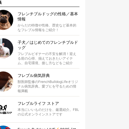
集
フレンチブルドッグの性格／基本
情報
からだの特徴や性格、歴史など基本的
なフレブル情報をご紹介！
子犬／はじめてのフレンチブルド
ッグ
フレブルビギナーの不安を解消！迎え
る前の心得、揃えておきたいアイテ
ム、自宅環境、接し方などをご紹介
フレブル病気辞典
獣医師監修のFrenchBulldogLifeオリジ
ナル病気辞典。愛ブヒを守るための情
報満載
フレブルライフ ストア
本当にいいものだけを、厳選紹介。FBL
の公式オンラインストアです