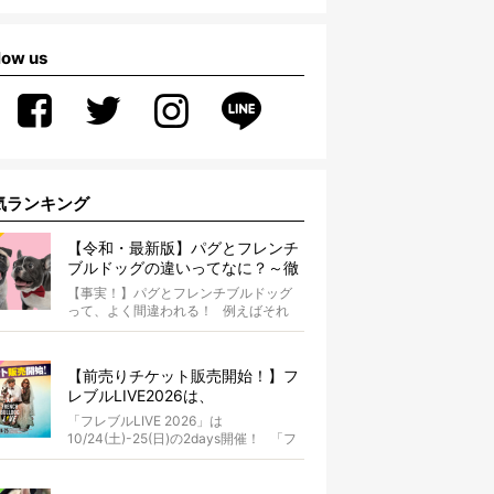
low us
気ランキング
【令和・最新版】パグとフレンチ
ブルドッグの違いってなに？～徹
底解説～
【事実！】パグとフレンチブルドッグ
って、よく間違われる！ 例えばそれ
は、愛ブヒとのお散歩中。 &...
【前売りチケット販売開始！】フ
レブルLIVE2026は、
10/24(土)-25(日)開催！フレブル
「フレブルLIVE 2026」は
だらけのキャンプ・前夜祭・バス
10/24(土)-25(日)の2days開催！ 「フ
プランも新登場!?
レブルLIV...