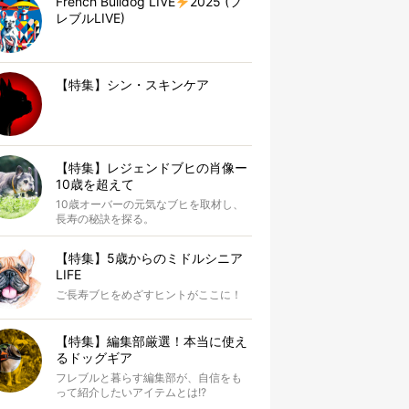
French Bulldog LIVE
2025 (フ
レブルLIVE)
【特集】シン・スキンケア
【特集】レジェンドブヒの肖像ー
10歳を超えて
10歳オーバーの元気なブヒを取材し、
長寿の秘訣を探る。
【特集】5歳からのミドルシニア
LIFE
ご長寿ブヒをめざすヒントがここに！
【特集】編集部厳選！本当に使え
るドッグギア
フレブルと暮らす編集部が、自信をも
って紹介したいアイテムとは!?