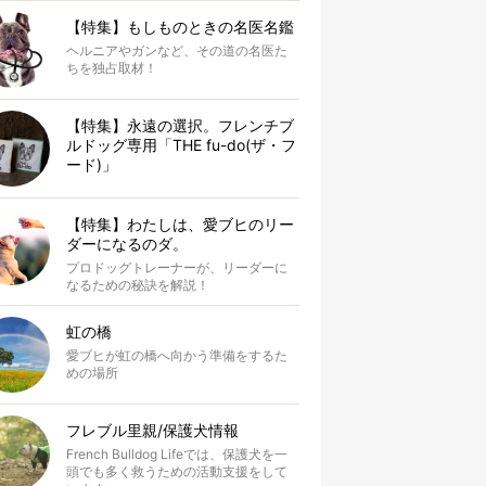
【特集】もしものときの名医名鑑
ヘルニアやガンなど、その道の名医た
ちを独占取材！
【特集】永遠の選択。フレンチブ
ルドッグ専用「THE fu-do(ザ・フ
ード)」
【特集】わたしは、愛ブヒのリー
ダーになるのダ。
プロドッグトレーナーが、リーダーに
なるための秘訣を解説！
虹の橋
愛ブヒが虹の橋へ向かう準備をするた
めの場所
フレブル里親/保護犬情報
French Bulldog Lifeでは、保護犬を一
頭でも多く救うための活動支援をして