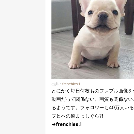
出典：
frenchies.1
とにかく毎日何枚ものフレブル画像をシェ
動画だって関係ない、画質も関係ない
るようです。フォロワーも40万人い
ブヒへの道まっしぐら?!
→frenchies.1