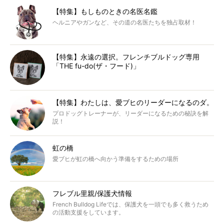
【特集】もしものときの名医名鑑
ヘルニアやガンなど、その道の名医たちを独占取材！
【特集】永遠の選択。フレンチブルドッグ専用
「THE fu-do(ザ・フード)」
【特集】わたしは、愛ブヒのリーダーになるのダ。
プロドッグトレーナーが、リーダーになるための秘訣を解
説！
虹の橋
愛ブヒが虹の橋へ向かう準備をするための場所
フレブル里親/保護犬情報
French Bulldog Lifeでは、保護犬を一頭でも多く救うため
の活動支援をしています。