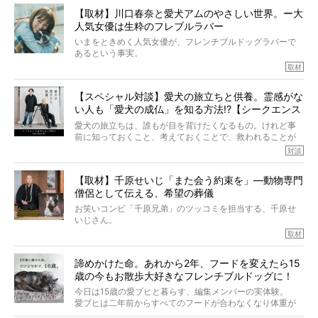
きました。他のフレブルオーナーさん同様、濃すぎる親バ
【取材】川口春奈と愛犬アムのやさしい世界。ー大
カエピソードが次から次へと飛び出しました。
人気女優は生粋のフレブルラバー
いまをときめく人気女優が、フレンチブルドッグラバーで
あるという事実。
そうです、その人は川口春奈さん。
取材
アムちゃんというパイドの女の子と暮らしています。
話を聞けば聞くほど、そして春奈さんとアムちゃんのやり
【スペシャル対談】愛犬の旅立ちと供養。霊感がな
とりを目の当たりにするほどに、そのフレンチブルドッグ
い人も「愛犬の成仏」を知る方法!?【シークエンス
愛がわたしたちのそれとまったく同じであることに、なん
だかうれしくなってしまったのでした。
はやとも×PELI】
愛犬の旅立ちは、誰もが目を背けたくなるもの。けれど事
春奈さんとアムちゃんのすてきな暮らしを、BUHI編集長の
前に知っておくこと、考えておくことで、救われることが
小西がいつくしみながら、切り取らせていただきます。
たくさんあります。
対談
今回は、お盆スペシャル企画。世間が認めるほどの霊視能
【取材】千原せいじ「また会う約束を」―動物専門
力をもつお笑い芸人「シークエンスはやとも」さんに、愛
僧侶として伝える、希望の葬儀
犬の旅立ちや供養についてインタビュー。
インタビュアー兼対談相手は、大の犬好きで心霊分野の知
お笑いコンビ「千原兄弟」のツッコミを担当する、千原せ
識にも長けているPELIさん。
いじさん。
取材
「愛犬が旅立ったあと、ベッドやおもちゃはどうすればい
今年で結成35周年を迎え、芸人としての活躍も目覚ましい
い？」「お骨はどうするべき？」「お花やお線香は喜んで
中、2024年5月に動物専門僧侶になり世間を驚かせまし
くれる？」
諦めかけた命。あれから2年、フードを変えたら15
た。
さらには、霊感がない人でも愛犬が成仏したことを知る方
歳の今もお散歩大好きなフレンチブルドッグに！
僧侶としての名は「靖賢（せいけん）」。
法まで。
当時54歳という年齢にして、なぜ動物専門僧侶という道を
今日は15歳の愛ブヒと暮らす、編集メンバーの実体験。
選んだのか。
愛ブヒは二年前からすべてのフードが合わなくなり体重が
お笑い芸人だからこそ暗くなりすぎない、むしろ心がスッ
また、愛犬の旅立ちとどのように向き合うべきなのか。
激減。検査をしても異常はなく「年齢のせいですね…」と言