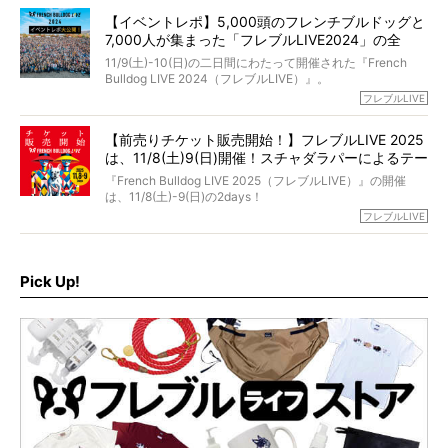
と軽くなる。
「動物専門僧侶」という立場で、お話しをうかがいまし
われてしまいました。
永久保存版のスペシャル対談です！
【イベントレポ】5,000頭のフレンチブルドッグと
た。
もう諦めるしかないのかな…そんなとき、我が家に届いたの
7,000人が集まった「フレブルLIVE2024」の全
が「THE fu-do(ザ・フード)」の試食品でした。
貌！
そして「THE fu-do(ザ・フード)」を食べつづけて二年、愛
11/9(土)-10(日)の二日間にわたって開催された『French
ブヒは15歳になり、今も元気にお散歩をしています。
Bulldog LIVE 2024（フレブルLIVE）』。
今回は、二年前の絶望から今までを包み隠さず、時系列で
今年はのべ5,000頭のフレンチブルドッグと7,000人のフレ
フレブルLIVE
お話しさせていただきます。
ブルオーナーが集まりました！
【前売りチケット販売開始！】フレブルLIVE 2025
day1の司会はフレブルラバーのロッチさん。day2の音楽フ
は、11/8(土)9(日)開催！スチャダラパーによるテー
ェスには世代ど真ん中のPUFFYが出演するなど、例年以上
に豪華なラインナップ。
マソング制作も決定
『French Bulldog LIVE 2025（フレブルLIVE）』の開催
北は北海道、南は鹿児島県から。全国のフレンチブルドッ
は、11/8(土)-9(日)の2days！
グが一堂に会した「フレブルLIVE2024」の模様を、詳しく
お得な前売りチケット、いよいよ販売スタートです！
フレブルLIVE
お届けです！
さらに今年はビッグニュースが。
なんと、ヒップホップグループ「スチャダラパー」がフレ
最後には2025年の情報もありますので、要チェックでござ
ブルLIVEのテーマソングを制作してくれることになりまし
います！
た！
Pick Up!
テーマソングの情報やお得な前売りチケットの販売情報な
ど、内容盛りだくさんでお送りしていますので、最後まで
お見逃しなく！