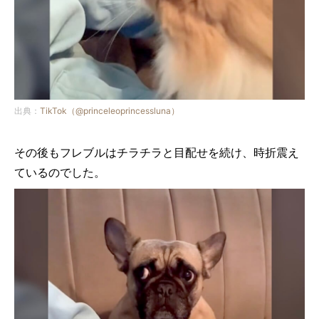
出典：
TikTok（@princeleoprincessluna）
その後もフレブルはチラチラと目配せを続け、時折震え
ているのでした。