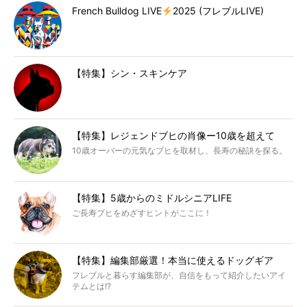
French Bulldog LIVE
2025 (フレブルLIVE)
【特集】シン・スキンケア
【特集】レジェンドブヒの肖像ー10歳を超えて
10歳オーバーの元気なブヒを取材し、長寿の秘訣を探る。
【特集】5歳からのミドルシニアLIFE
ご長寿ブヒをめざすヒントがここに！
【特集】編集部厳選！本当に使えるドッグギア
フレブルと暮らす編集部が、自信をもって紹介したいアイ
テムとは!?