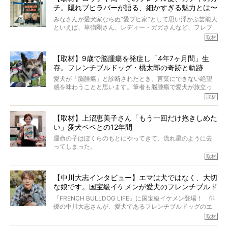
チ。隠れブヒラバーが語る、細かすぎる魅力とは〜
【前編】
みなさんが愛犬家ならぬ“愛ブヒ家”として思い浮かぶ芸能人
といえば、草彅剛さん、レディー・ガガさんなど、フレブ
ルを飼っている方が多いと思います。が、ロッチ中岡さん
取材
も、じつは大のフレブルラバーだというのをご存知です
か？ フレブルを飼っていないのにもかかわらず、中岡さ
【取材】9歳で脳腫瘍を発症し「4年7ヶ月間」生
んのインスタグラムを覗くと、たくさんのフレブルアカウ
存。フレンチブルドッグ・桃太郎の奇跡と軌跡
ントがフォローされていて、わが『FRENCH BULLDOG
LIFE』モデルのnicoやトーラスも、その中の一頭。
愛犬が「脳腫瘍」と診断されたとき、言葉にできない絶望
そんな中岡さんに、フレブルの魅力を語っていただきまし
感を味わうことと思います。筆者も脳腫瘍で愛犬が旅立っ
た。そのブヒ愛っぷりは、思ってた以上！ ガチ中のガチ
たひとり。だからこそ、どれほど厄介で困難な病気かを理
取材
でした!?
解をしているつもりです。「発症から1年生存すれば素晴ら
しい」とされるこの病気。
【取材】上沼恵美子さん「もう一回だけ抱きしめた
ところが、フレンチブルドッグの桃太郎は9歳で脳腫瘍を発
い」愛犬ベベとの12年間
症し、なんと4年7ヶ月間も生き抜いたのです。旅立ったと
きの年齢は13歳と11ヶ月、レジェンド級のレジェンドでし
運命の子はぼくらのもとにやってきて、流れ星のように去
た。さらには、治療後3年間は一度も発作が起きなかったと
ってしまった。
いいます。
その悲しみを語ることはなかなかむずかしい。
取材
この事実はフレンチブルドッグだけでなく、脳腫瘍と闘う
けれども、ぼくらはそのことについて考えたいし、泣き出
多くの犬たちに勇気と希望を与えるに違いありません。桃
しそうな飼い主さんを目の前にして、ほんのすこしでも寄
太郎のオーナーである佐藤さんご夫婦に、治療の選択やケ
【中川大志インタビュー】エマは犬ではなく、大切
り添いたいと思う。
アについて詳しくお話しをうかがいました。
な娘です。国宝級イケメンが愛犬のフレンチブルド
その悲しみをいますぐ解消することはできないが、話をき
いて、泣いたり笑ったりするのもいいだろう。
ッグと一緒に登場
『FRENCH BULLDOG LIFE』に国宝級イケメン登場！ 俳
こんな子だった、こんなにいい子だった、ほんとうに愛し
優の中川大志さんが、愛犬であるフレンチブルドッグのエ
ていたと。
マちゃん（2歳の女の子）にメロメロとの情報を聞きつけ、
取材
ぼくらは上沼恵美子さんのご自宅へ伺って、お話をきこう
中川さんを直撃。そのフレブル愛をたっぷり語っていただ
と思った。