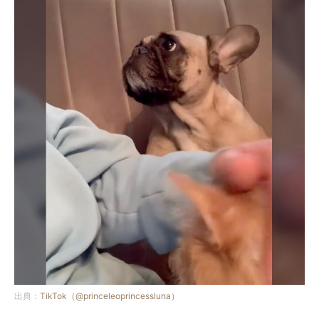
出典：
TikTok（@princeleoprincessluna）