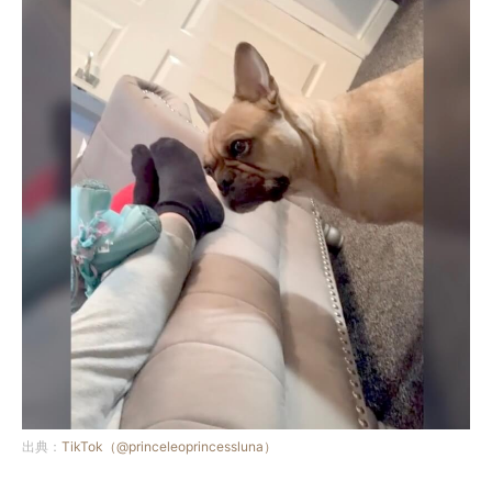
出典：
TikTok（@princeleoprincessluna）