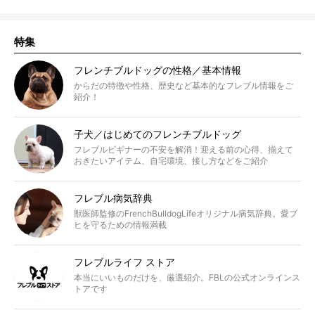
特集
フレンチブルドッグの性格／基本情報
からだの特徴や性格、歴史など基本的なフレブル情報をご
紹介！
子犬／はじめてのフレンチブルドッグ
フレブルビギナーの不安を解消！迎える前の心得、揃えて
おきたいアイテム、自宅環境、接し方などをご紹介
フレブル病気辞典
獣医師監修のFrenchBulldogLifeオリジナル病気辞典。愛ブ
ヒを守るための情報満載
フレブルライフ ストア
本当にいいものだけを、厳選紹介。FBLの公式オンラインス
トアです