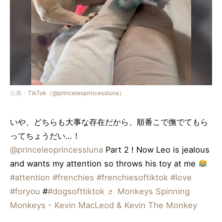
出典：
TikTok（@princeleoprincessluna）
いや、どちらも大事な存在だから、順番こで撫でてもら
ってちょうだい…！
@princeleoprincessluna
Part 2 ! Now Leo is jealous
and wants my attention so throws his toy at me
#attention
#frenchies
#frenchiesoftiktok
#love
#foryou
#
#dogsofttiktok
♬ Monkeys Spinning
Monkeys - Kevin MacLeod & Kevin The Monkey