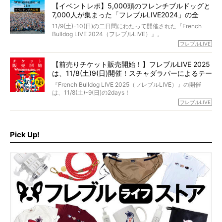
われてしまいました。
永久保存版のスペシャル対談です！
【イベントレポ】5,000頭のフレンチブルドッグと
た。
もう諦めるしかないのかな…そんなとき、我が家に届いたの
7,000人が集まった「フレブルLIVE2024」の全
が「THE fu-do(ザ・フード)」の試食品でした。
貌！
そして「THE fu-do(ザ・フード)」を食べつづけて二年、愛
11/9(土)-10(日)の二日間にわたって開催された『French
ブヒは15歳になり、今も元気にお散歩をしています。
Bulldog LIVE 2024（フレブルLIVE）』。
今回は、二年前の絶望から今までを包み隠さず、時系列で
今年はのべ5,000頭のフレンチブルドッグと7,000人のフレ
フレブルLIVE
お話しさせていただきます。
ブルオーナーが集まりました！
【前売りチケット販売開始！】フレブルLIVE 2025
day1の司会はフレブルラバーのロッチさん。day2の音楽フ
は、11/8(土)9(日)開催！スチャダラパーによるテー
ェスには世代ど真ん中のPUFFYが出演するなど、例年以上
に豪華なラインナップ。
マソング制作も決定
『French Bulldog LIVE 2025（フレブルLIVE）』の開催
北は北海道、南は鹿児島県から。全国のフレンチブルドッ
は、11/8(土)-9(日)の2days！
グが一堂に会した「フレブルLIVE2024」の模様を、詳しく
お得な前売りチケット、いよいよ販売スタートです！
フレブルLIVE
お届けです！
さらに今年はビッグニュースが。
なんと、ヒップホップグループ「スチャダラパー」がフレ
最後には2025年の情報もありますので、要チェックでござ
ブルLIVEのテーマソングを制作してくれることになりまし
います！
た！
Pick Up!
テーマソングの情報やお得な前売りチケットの販売情報な
ど、内容盛りだくさんでお送りしていますので、最後まで
お見逃しなく！