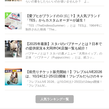
らいの量をしたらいいのか迷いませんか？ よ...
【愛ブヒがブランドのロゴに？】大人気ブランド
「TES」からカスタムオーダーが誕生！
「TES（TheEndlessSummer）」とは TESは、1964年に
制作された映画『The...
【2025年最新】スタバのパプチーノとは？日本で
の提供状況＆犬同伴OK店舗一覧も紹介！
パプチーノとは？ スタバの裏メニュー「犬用ホイップ」の
正体 「パプチーノ（Puppuccino）」とは、紙コッ...
【前売りチケット販売開始！】フレブルLIVE2026
は、10/24(土)-25(日)開催！フレブルだらけのキャ
ンプ・前夜祭・バスプランも新登場!?
「フレブルLIVE 2026」は10/24(土)-25(日)の2days開催！
「フレブルLIV...
人気ランキング一覧