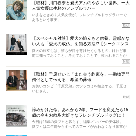
【取材】川口春奈と愛犬アムのやさしい世界。ー大
カエピソードが次から次へと飛び出しました。
人気女優は生粋のフレブルラバー
いまをときめく人気女優が、フレンチブルドッグラバーで
あるという事実。
そうです、その人は川口春奈さん。
取材
アムちゃんというパイドの女の子と暮らしています。
話を聞けば聞くほど、そして春奈さんとアムちゃんのやり
【スペシャル対談】愛犬の旅立ちと供養。霊感がな
とりを目の当たりにするほどに、そのフレンチブルドッグ
い人も「愛犬の成仏」を知る方法!?【シークエンス
愛がわたしたちのそれとまったく同じであることに、なん
だかうれしくなってしまったのでした。
はやとも×PELI】
愛犬の旅立ちは、誰もが目を背けたくなるもの。けれど事
春奈さんとアムちゃんのすてきな暮らしを、BUHI編集長の
前に知っておくこと、考えておくことで、救われることが
小西がいつくしみながら、切り取らせていただきます。
たくさんあります。
対談
今回は、お盆スペシャル企画。世間が認めるほどの霊視能
【取材】千原せいじ「また会う約束を」―動物専門
力をもつお笑い芸人「シークエンスはやとも」さんに、愛
僧侶として伝える、希望の葬儀
犬の旅立ちや供養についてインタビュー。
インタビュアー兼対談相手は、大の犬好きで心霊分野の知
お笑いコンビ「千原兄弟」のツッコミを担当する、千原せ
識にも長けているPELIさん。
いじさん。
取材
「愛犬が旅立ったあと、ベッドやおもちゃはどうすればい
今年で結成35周年を迎え、芸人としての活躍も目覚ましい
い？」「お骨はどうするべき？」「お花やお線香は喜んで
中、2024年5月に動物専門僧侶になり世間を驚かせまし
くれる？」
諦めかけた命。あれから2年、フードを変えたら15
た。
さらには、霊感がない人でも愛犬が成仏したことを知る方
歳の今もお散歩大好きなフレンチブルドッグに！
僧侶としての名は「靖賢（せいけん）」。
法まで。
当時54歳という年齢にして、なぜ動物専門僧侶という道を
今日は15歳の愛ブヒと暮らす、編集メンバーの実体験。
選んだのか。
愛ブヒは二年前からすべてのフードが合わなくなり体重が
お笑い芸人だからこそ暗くなりすぎない、むしろ心がスッ
また、愛犬の旅立ちとどのように向き合うべきなのか。
激減。検査をしても異常はなく「年齢のせいですね…」と言
と軽くなる。
「動物専門僧侶」という立場で、お話しをうかがいまし