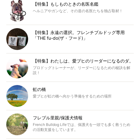
【特集】もしものときの名医名鑑
ヘルニアやガンなど、その道の名医たちを独占取材！
【特集】永遠の選択。フレンチブルドッグ専用
「THE fu-do(ザ・フード)」
【特集】わたしは、愛ブヒのリーダーになるのダ。
プロドッグトレーナーが、リーダーになるための秘訣を解
説！
虹の橋
愛ブヒが虹の橋へ向かう準備をするための場所
フレブル里親/保護犬情報
French Bulldog Lifeでは、保護犬を一頭でも多く救うため
の活動支援をしています。