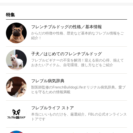
特集
フレンチブルドッグの性格／基本情報
からだの特徴や性格、歴史など基本的なフレブル情報をご
紹介！
子犬／はじめてのフレンチブルドッグ
フレブルビギナーの不安を解消！迎える前の心得、揃えて
おきたいアイテム、自宅環境、接し方などをご紹介
フレブル病気辞典
獣医師監修のFrenchBulldogLifeオリジナル病気辞典。愛ブ
ヒを守るための情報満載
フレブルライフ ストア
本当にいいものだけを、厳選紹介。FBLの公式オンラインス
トアです