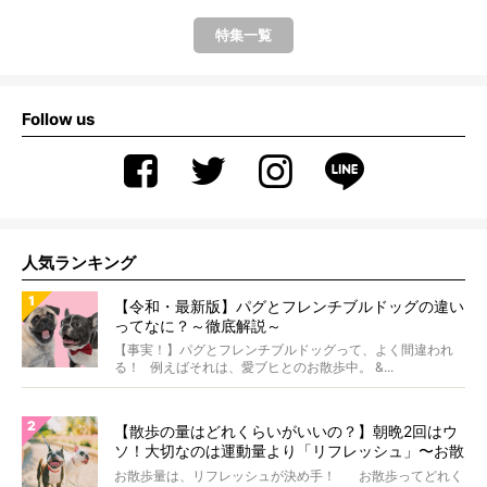
特集一覧
Follow us
人気ランキング
【令和・最新版】パグとフレンチブルドッグの違い
ってなに？～徹底解説～
【事実！】パグとフレンチブルドッグって、よく間違われ
る！ 例えばそれは、愛ブヒとのお散歩中。 &...
【散歩の量はどれくらいがいいの？】朝晩2回はウ
ソ！大切なのは運動量より「リフレッシュ」〜お散
歩にまつわる疑問FAQつき〜
お散歩量は、リフレッシュが決め手！ お散歩ってどれく