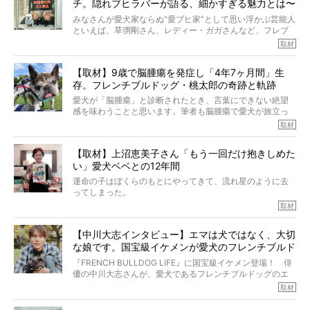
チ。隠れブヒラバーが語る、細かすぎる魅力とは〜
【前編】
みなさんが愛犬家ならぬ“愛ブヒ家”として思い浮かぶ芸能人
といえば、草彅剛さん、レディー・ガガさんなど、フレブ
ルを飼っている方が多いと思います。が、ロッチ中岡さん
取材
も、じつは大のフレブルラバーだというのをご存知です
か？ フレブルを飼っていないのにもかかわらず、中岡さ
【取材】9歳で脳腫瘍を発症し「4年7ヶ月間」生
んのインスタグラムを覗くと、たくさんのフレブルアカウ
存。フレンチブルドッグ・桃太郎の奇跡と軌跡
ントがフォローされていて、わが『FRENCH BULLDOG
LIFE』モデルのnicoやトーラスも、その中の一頭。
愛犬が「脳腫瘍」と診断されたとき、言葉にできない絶望
そんな中岡さんに、フレブルの魅力を語っていただきまし
感を味わうことと思います。筆者も脳腫瘍で愛犬が旅立っ
た。そのブヒ愛っぷりは、思ってた以上！ ガチ中のガチ
たひとり。だからこそ、どれほど厄介で困難な病気かを理
取材
でした!?
解をしているつもりです。「発症から1年生存すれば素晴ら
しい」とされるこの病気。
【取材】上沼恵美子さん「もう一回だけ抱きしめた
ところが、フレンチブルドッグの桃太郎は9歳で脳腫瘍を発
い」愛犬ベベとの12年間
症し、なんと4年7ヶ月間も生き抜いたのです。旅立ったと
きの年齢は13歳と11ヶ月、レジェンド級のレジェンドでし
運命の子はぼくらのもとにやってきて、流れ星のように去
た。さらには、治療後3年間は一度も発作が起きなかったと
ってしまった。
いいます。
その悲しみを語ることはなかなかむずかしい。
取材
この事実はフレンチブルドッグだけでなく、脳腫瘍と闘う
けれども、ぼくらはそのことについて考えたいし、泣き出
多くの犬たちに勇気と希望を与えるに違いありません。桃
しそうな飼い主さんを目の前にして、ほんのすこしでも寄
太郎のオーナーである佐藤さんご夫婦に、治療の選択やケ
【中川大志インタビュー】エマは犬ではなく、大切
り添いたいと思う。
アについて詳しくお話しをうかがいました。
な娘です。国宝級イケメンが愛犬のフレンチブルド
その悲しみをいますぐ解消することはできないが、話をき
いて、泣いたり笑ったりするのもいいだろう。
ッグと一緒に登場
『FRENCH BULLDOG LIFE』に国宝級イケメン登場！ 俳
こんな子だった、こんなにいい子だった、ほんとうに愛し
優の中川大志さんが、愛犬であるフレンチブルドッグのエ
ていたと。
マちゃん（2歳の女の子）にメロメロとの情報を聞きつけ、
取材
ぼくらは上沼恵美子さんのご自宅へ伺って、お話をきこう
中川さんを直撃。そのフレブル愛をたっぷり語っていただ
と思った。
きました。他のフレブルオーナーさん同様、濃すぎる親バ