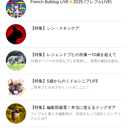
French Bulldog LIVE
2025 (フレブルLIVE)
【特集】シン・スキンケア
【特集】レジェンドブヒの肖像ー10歳を超えて
10歳オーバーの元気なブヒを取材し、長寿の秘訣を探る。
【特集】5歳からのミドルシニアLIFE
ご長寿ブヒをめざすヒントがここに！
【特集】編集部厳選！本当に使えるドッグギア
フレブルと暮らす編集部が、自信をもって紹介したいアイ
テムとは!?