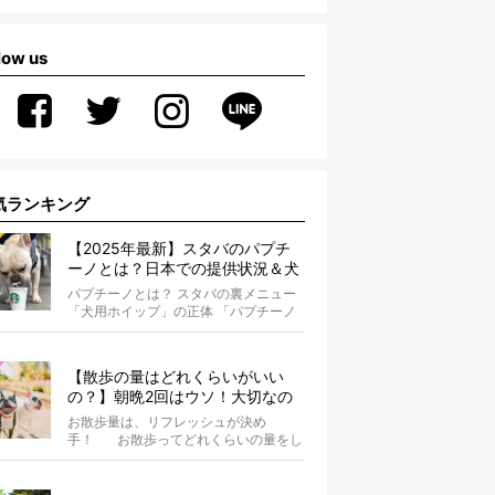
low us
気ランキング
【2025年最新】スタバのパプチ
ーノとは？日本での提供状況＆犬
同伴OK店舗一覧も紹介！
パプチーノとは？ スタバの裏メニュー
「犬用ホイップ」の正体 「パプチーノ
（Puppuccino）」とは、紙コッ...
【散歩の量はどれくらいがいい
の？】朝晩2回はウソ！大切なの
は運動量より「リフレッシュ」〜
お散歩量は、リフレッシュが決め
お散歩にまつわる疑問FAQつき〜
手！ お散歩ってどれくらいの量をし
たらいいのか迷いませんか？ よ...