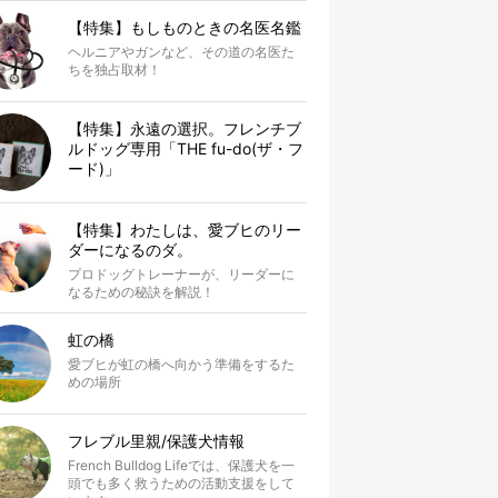
【特集】もしものときの名医名鑑
ヘルニアやガンなど、その道の名医た
ちを独占取材！
【特集】永遠の選択。フレンチブ
ルドッグ専用「THE fu-do(ザ・フ
ード)」
【特集】わたしは、愛ブヒのリー
ダーになるのダ。
プロドッグトレーナーが、リーダーに
なるための秘訣を解説！
虹の橋
愛ブヒが虹の橋へ向かう準備をするた
めの場所
フレブル里親/保護犬情報
French Bulldog Lifeでは、保護犬を一
頭でも多く救うための活動支援をして