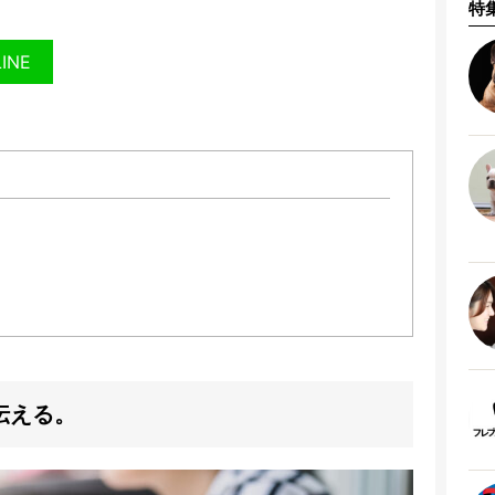
特
LINE
。
伝える。