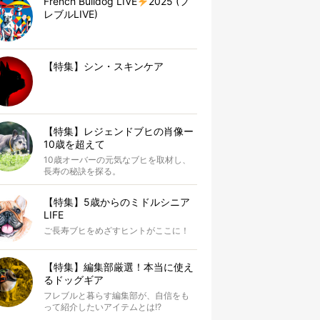
French Bulldog LIVE
2025 (フ
レブルLIVE)
【特集】シン・スキンケア
【特集】レジェンドブヒの肖像ー
10歳を超えて
10歳オーバーの元気なブヒを取材し、
長寿の秘訣を探る。
【特集】5歳からのミドルシニア
LIFE
ご長寿ブヒをめざすヒントがここに！
【特集】編集部厳選！本当に使え
るドッグギア
フレブルと暮らす編集部が、自信をも
って紹介したいアイテムとは!?