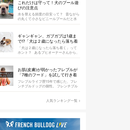
これだけは守って！犬のプール遊
びの注意点
水を替える頻度の目安って？ 昔ながら
の丸くて小さなビニールプールだと水
替えもさほど手間ではないけ...
ギャンギャン、ガブガブは1歳ま
で!?「犬は２歳になったら落ち着
く」という都市伝説は本当？
「犬は２歳になったら落ち着く」って
ホント？ あるブヒオーナーさんから、
こんな質問がありました。...
お肌(皮膚)が弱かったフレブルが
「7種のフード」を試して行き着
いた「病院知らず」の実体験
フレブルライフ歴15年で感じた、フレ
ンチブルドッグの個性。 フレンチブル
ドッグと暮らしはじめて15年になる筆
者...
人気ランキング一覧