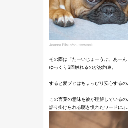
Joanna Plisko/shutterstock
その際は「だーいじょーうぶ、あーん
ゆっくり6回触れるのがお約束。
すると愛ブヒはちょっぴり安心するの
この言葉の意味を彼が理解しているの
語り掛けられる聴き慣れたワードにふ