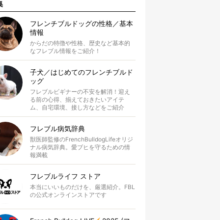
集
フレンチブルドッグの性格／基本
情報
からだの特徴や性格、歴史など基本的
なフレブル情報をご紹介！
子犬／はじめてのフレンチブルド
ッグ
フレブルビギナーの不安を解消！迎え
る前の心得、揃えておきたいアイテ
ム、自宅環境、接し方などをご紹介
フレブル病気辞典
獣医師監修のFrenchBulldogLifeオリジ
ナル病気辞典。愛ブヒを守るための情
報満載
フレブルライフ ストア
本当にいいものだけを、厳選紹介。FBL
の公式オンラインストアです