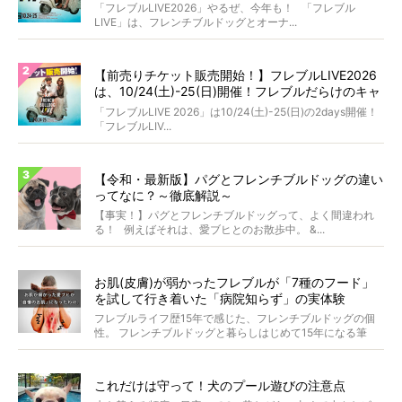
「フレブルLIVE2026」やるぜ、今年も！ 「フレブル
LIVE」は、フレンチブルドッグとオーナ...
【前売りチケット販売開始！】フレブルLIVE2026
は、10/24(土)-25(日)開催！フレブルだらけのキャ
ンプ・前夜祭・バスプランも新登場!?
「フレブルLIVE 2026」は10/24(土)-25(日)の2days開催！
「フレブルLIV...
【令和・最新版】パグとフレンチブルドッグの違い
ってなに？～徹底解説～
【事実！】パグとフレンチブルドッグって、よく間違われ
る！ 例えばそれは、愛ブヒとのお散歩中。 &...
お肌(皮膚)が弱かったフレブルが「7種のフード」
を試して行き着いた「病院知らず」の実体験
フレブルライフ歴15年で感じた、フレンチブルドッグの個
性。 フレンチブルドッグと暮らしはじめて15年になる筆
者...
これだけは守って！犬のプール遊びの注意点