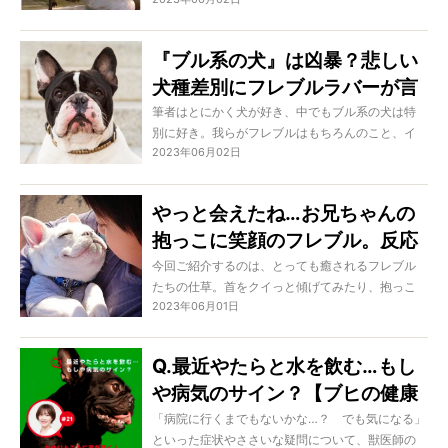
ているフレブル。だけど動かないので「大丈
ました。
夫…？」と心配そう。おとぼけなとこも最高！
『ブル系の犬』は凶暴？悲しい
犬種差別にフレブルラバーが言
いたい。
筆者はとにかく犬が好き、中でもブル系の犬は特
別に好き。我らがフレブルはもちろんのこと、イ
2023年06月02日
ングリッシュブルにブルテリア、アメリカンブリ
ーにピットブル。どの子もみんな一緒に暮らせば
最高の相棒になれるし、ちゃんと愛を注いでルー
やっと会えたね…お兄ちゃんの
ルを教えれば決して怖い犬種ではない。けれども
抱っこに笑顔のフレブル。反応
まだ、犬種に対する偏見、それも名前にブルを冠
した犬への差別があることを知ってほしいなと思
が尊すぎるよ【動画あり】
今回ご紹介するのは、とっても癒されるフレブル
うのです。
たちの仕草。首をクイっと傾げてみたり、抱っこ
2023年06月01日
したらとろけそうなお顔になったり。フレブルの
ピュアな可愛さに癒されちゃう！
Q.最近やたらと水を飲む…もし
や病気のサイン？【ブヒの健康
Q＆A】
「病院に行くまでもないかな…？ でも気になる」
といった症状やささいな疑問について、獣医師の