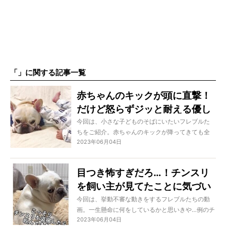
「」に関する記事一覧
赤ちゃんのキックが頭に直撃！
だけど怒らずジッと耐える優し
いフレブル【動画】
今回は、小さな子どものそばにいたいフレブルた
ちをご紹介。赤ちゃんのキックが降ってきても全
2023年06月04日
く動こうとしないのです。健気な姿に心が癒され
る！
目つき怖すぎだろ…！チンスリ
を飼い主が見てたことに気づい
た瞬間のフレブル【動画】
今回は、挙動不審な動きをするフレブルたちの動
画。一生懸命に何をしているかと思いきや…例のチ
2023年06月04日
ンスリ！ 撮影してたらバレて睨まれました…。