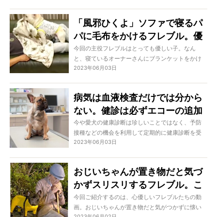
「風邪ひくよ」ソファで寝るパ
パに毛布をかけるフレブル。優
しさに心が感動！【動画】
今回の主役フレブルはとっても優しい子。なん
と、寝ているオーナーさんにブランケットをかけ
2023年06月03日
てあげたのです。体が冷えて風邪をひくかも…と心
配なのかな。
病気は血液検査だけでは分から
ない。健診は必ずエコーの追加
を。[特集：ミドルシニアLIFE]
今や愛犬の健康診断は珍しいことではなく、予防
接種などの機会を利用して定期的に健康診断を受
2023年06月03日
けてますよ〜。というフレブルオーナーさんが多
数。そもそもフレンチブルドッグは病気リスクが
高めの犬種ゆえに、オーナーさんの健康に対する
おじいちゃんが置き物だと気づ
意識も高めだと思います。筆者はこの7月に9歳を
かずスリスリするフレブル。こ
迎える愛ブヒと暮らしていますが、彼も半年に1回
は健康診断を受けるブヒのひとり。先日も狂犬病
れぞおとぼけの極み【動画】
今回ご紹介するのは、心優しいフレブルたちの動
予防接種のついでに検診を受けたのですが、その
画。おじいちゃんが置き物だと気がつかずに懐い
時にエコー検査の重要性を痛感した出来事があり
2023年06月02日