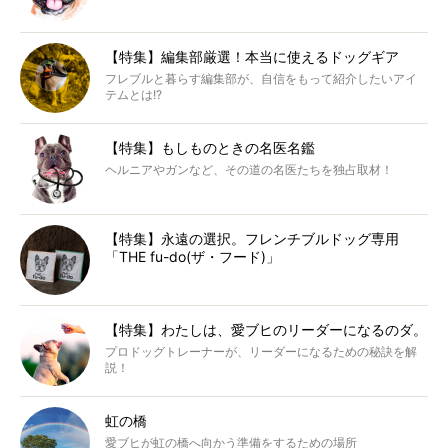
【特集】編集部厳選！本当に使えるドッグギア
フレブルと暮らす編集部が、自信をもって紹介したいアイ
テムとは!?
【特集】もしものときの名医名鑑
ヘルニアやガンなど、その道の名医たちを独占取材！
【特集】永遠の選択。フレンチブルドッグ専用
「THE fu-do(ザ・フード)」
【特集】わたしは、愛ブヒのリーダーになるのダ。
プロドッグトレーナーが、リーダーになるための秘訣を解
説！
虹の橋
愛ブヒが虹の橋へ向かう準備をするための場所