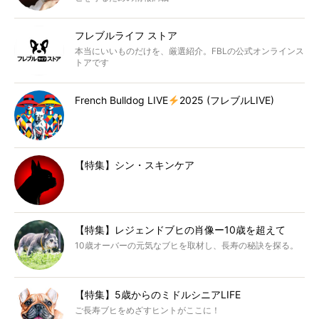
フレブルライフ ストア
本当にいいものだけを、厳選紹介。FBLの公式オンラインス
トアです
French Bulldog LIVE
2025 (フレブルLIVE)
【特集】シン・スキンケア
【特集】レジェンドブヒの肖像ー10歳を超えて
10歳オーバーの元気なブヒを取材し、長寿の秘訣を探る。
【特集】5歳からのミドルシニアLIFE
ご長寿ブヒをめざすヒントがここに！