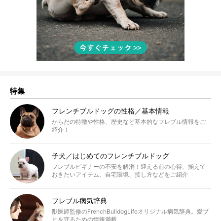
特集
フレンチブルドッグの性格／基本情報
からだの特徴や性格、歴史など基本的なフレブル情報をご
紹介！
子犬／はじめてのフレンチブルドッグ
フレブルビギナーの不安を解消！迎える前の心得、揃えて
おきたいアイテム、自宅環境、接し方などをご紹介
フレブル病気辞典
獣医師監修のFrenchBulldogLifeオリジナル病気辞典。愛ブ
ヒを守るための情報満載