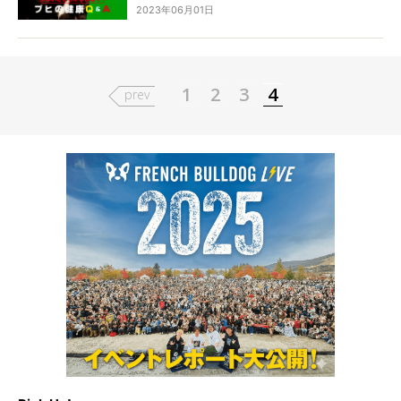
2023年06月01日
小泉しずかさんが解説する連載『かゆいところに
手が届く！ブヒの健康Q＆A』。今回のテーマは、
水を飲む量について。お水を飲む量が病的かどう
かを見分けるポイントや、どんな病気が考えられ
るかなどについて解説していきます。
1
2
3
4
prev