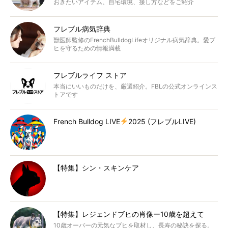
おきたいアイテム、自宅環境、接し方などをご紹介
フレブル病気辞典
獣医師監修のFrenchBulldogLifeオリジナル病気辞典。愛ブ
ヒを守るための情報満載
フレブルライフ ストア
本当にいいものだけを、厳選紹介。FBLの公式オンラインス
トアです
French Bulldog LIVE
2025 (フレブルLIVE)
【特集】シン・スキンケア
【特集】レジェンドブヒの肖像ー10歳を超えて
10歳オーバーの元気なブヒを取材し、長寿の秘訣を探る。