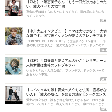
【取材】上沼恵美子さん「もう一回だけ抱きしめた
ところが、フレンチブルドッグの桃太郎は9歳で脳腫瘍を発
い」愛犬ベベとの12年間
症し、なんと4年7ヶ月間も生き抜いたのです。旅立ったと
きの年齢は13歳と11ヶ月、レジェンド級のレジェンドでし
運命の子はぼくらのもとにやってきて、流れ星のように去
た。さらには、治療後3年間は一度も発作が起きなかったと
ってしまった。
いいます。
その悲しみを語ることはなかなかむずかしい。
取材
この事実はフレンチブルドッグだけでなく、脳腫瘍と闘う
けれども、ぼくらはそのことについて考えたいし、泣き出
多くの犬たちに勇気と希望を与えるに違いありません。桃
しそうな飼い主さんを目の前にして、ほんのすこしでも寄
太郎のオーナーである佐藤さんご夫婦に、治療の選択やケ
【中川大志インタビュー】エマは犬ではなく、大切
り添いたいと思う。
アについて詳しくお話しをうかがいました。
な娘です。国宝級イケメンが愛犬のフレンチブルド
その悲しみをいますぐ解消することはできないが、話をき
いて、泣いたり笑ったりするのもいいだろう。
ッグと一緒に登場
『FRENCH BULLDOG LIFE』に国宝級イケメン登場！ 俳
こんな子だった、こんなにいい子だった、ほんとうに愛し
優の中川大志さんが、愛犬であるフレンチブルドッグのエ
ていたと。
マちゃん（2歳の女の子）にメロメロとの情報を聞きつけ、
取材
ぼくらは上沼恵美子さんのご自宅へ伺って、お話をきこう
中川さんを直撃。そのフレブル愛をたっぷり語っていただ
と思った。
きました。他のフレブルオーナーさん同様、濃すぎる親バ
【取材】川口春奈と愛犬アムのやさしい世界。ー大
カエピソードが次から次へと飛び出しました。
人気女優は生粋のフレブルラバー
いまをときめく人気女優が、フレンチブルドッグラバーで
あるという事実。
そうです、その人は川口春奈さん。
取材
アムちゃんというパイドの女の子と暮らしています。
話を聞けば聞くほど、そして春奈さんとアムちゃんのやり
【スペシャル対談】愛犬の旅立ちと供養。霊感がな
とりを目の当たりにするほどに、そのフレンチブルドッグ
い人も「愛犬の成仏」を知る方法!?【シークエンス
愛がわたしたちのそれとまったく同じであることに、なん
だかうれしくなってしまったのでした。
はやとも×PELI】
愛犬の旅立ちは、誰もが目を背けたくなるもの。けれど事
春奈さんとアムちゃんのすてきな暮らしを、BUHI編集長の
前に知っておくこと、考えておくことで、救われることが
小西がいつくしみながら、切り取らせていただきます。
たくさんあります。
対談