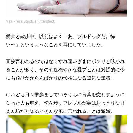
ViralPress Stock/shutterstock
愛犬と散歩中、以前はよく「あ、ブルドッグだ。怖
い〜」というようなことを耳にしていました。
直接言われるのではなくすれ違いざまにボソリと呟かれ
ることが多く、その都度穏やかな愛ブヒとは対照的に今
にも飛びかからんばかりの形相になる短気な筆者。
けれども日々散歩をしているうちに言葉を交わすように
なった人も増え、傍を歩くフレブルが実はおっとりな甘
えん坊だと知るとそんな風に言われることは激減。