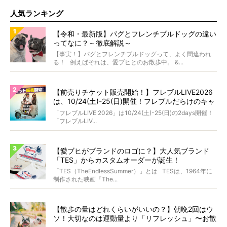
人気ランキング
【令和・最新版】パグとフレンチブルドッグの違い
ってなに？～徹底解説～
【事実！】パグとフレンチブルドッグって、よく間違われ
る！ 例えばそれは、愛ブヒとのお散歩中。 &...
【前売りチケット販売開始！】フレブルLIVE2026
は、10/24(土)-25(日)開催！フレブルだらけのキャ
ンプ・前夜祭・バスプランも新登場!?
「フレブルLIVE 2026」は10/24(土)-25(日)の2days開催！
「フレブルLIV...
【愛ブヒがブランドのロゴに？】大人気ブランド
「TES」からカスタムオーダーが誕生！
「TES（TheEndlessSummer）」とは TESは、1964年に
制作された映画『The...
【散歩の量はどれくらいがいいの？】朝晩2回はウ
ソ！大切なのは運動量より「リフレッシュ」〜お散