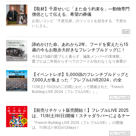
今回は、お盆スペシャル企画。世間が認めるほどの霊視能
【取材】千原せいじ「また会う約束を」―動物専門
力をもつお笑い芸人「シークエンスはやとも」さんに、愛
僧侶として伝える、希望の葬儀
犬の旅立ちや供養についてインタビュー。
インタビュアー兼対談相手は、大の犬好きで心霊分野の知
お笑いコンビ「千原兄弟」のツッコミを担当する、千原せ
識にも長けているPELIさん。
いじさん。
取材
「愛犬が旅立ったあと、ベッドやおもちゃはどうすればい
今年で結成35周年を迎え、芸人としての活躍も目覚ましい
い？」「お骨はどうするべき？」「お花やお線香は喜んで
中、2024年5月に動物専門僧侶になり世間を驚かせまし
くれる？」
諦めかけた命。あれから2年、フードを変えたら15
た。
さらには、霊感がない人でも愛犬が成仏したことを知る方
歳の今もお散歩大好きなフレンチブルドッグに！
僧侶としての名は「靖賢（せいけん）」。
法まで。
当時54歳という年齢にして、なぜ動物専門僧侶という道を
今日は15歳の愛ブヒと暮らす、編集メンバーの実体験。
選んだのか。
愛ブヒは二年前からすべてのフードが合わなくなり体重が
お笑い芸人だからこそ暗くなりすぎない、むしろ心がスッ
また、愛犬の旅立ちとどのように向き合うべきなのか。
激減。検査をしても異常はなく「年齢のせいですね…」と言
と軽くなる。
「動物専門僧侶」という立場で、お話しをうかがいまし
われてしまいました。
永久保存版のスペシャル対談です！
【イベントレポ】5,000頭のフレンチブルドッグと
た。
もう諦めるしかないのかな…そんなとき、我が家に届いたの
7,000人が集まった「フレブルLIVE2024」の全
が「THE fu-do(ザ・フード)」の試食品でした。
貌！
そして「THE fu-do(ザ・フード)」を食べつづけて二年、愛
11/9(土)-10(日)の二日間にわたって開催された『French
ブヒは15歳になり、今も元気にお散歩をしています。
Bulldog LIVE 2024（フレブルLIVE）』。
今回は、二年前の絶望から今までを包み隠さず、時系列で
今年はのべ5,000頭のフレンチブルドッグと7,000人のフレ
フレブルLIVE
お話しさせていただきます。
ブルオーナーが集まりました！
【前売りチケット販売開始！】フレブルLIVE 2025
day1の司会はフレブルラバーのロッチさん。day2の音楽フ
は、11/8(土)9(日)開催！スチャダラパーによるテー
ェスには世代ど真ん中のPUFFYが出演するなど、例年以上
に豪華なラインナップ。
マソング制作も決定
『French Bulldog LIVE 2025（フレブルLIVE）』の開催
北は北海道、南は鹿児島県から。全国のフレンチブルドッ
は、11/8(土)-9(日)の2days！
グが一堂に会した「フレブルLIVE2024」の模様を、詳しく
お得な前売りチケット、いよいよ販売スタートです！
フレブルLIVE
お届けです！