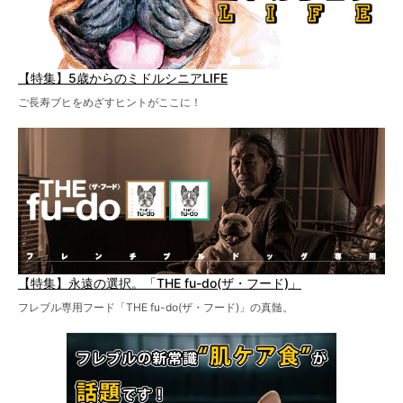
【特集】5歳からのミドルシニアLIFE
ご長寿ブヒをめざすヒントがここに！
【特集】永遠の選択。「THE fu-do(ザ・フード)」
フレブル専用フード「THE fu-do(ザ・フード)」の真髄。