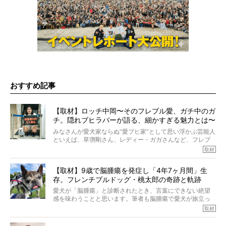
おすすめ記事
【取材】ロッチ中岡〜そのフレブル愛、ガチ中のガ
チ。隠れブヒラバーが語る、細かすぎる魅力とは〜
【前編】
みなさんが愛犬家ならぬ“愛ブヒ家”として思い浮かぶ芸能人
といえば、草彅剛さん、レディー・ガガさんなど、フレブ
ルを飼っている方が多いと思います。が、ロッチ中岡さん
取材
も、じつは大のフレブルラバーだというのをご存知です
か？ フレブルを飼っていないのにもかかわらず、中岡さ
【取材】9歳で脳腫瘍を発症し「4年7ヶ月間」生
んのインスタグラムを覗くと、たくさんのフレブルアカウ
存。フレンチブルドッグ・桃太郎の奇跡と軌跡
ントがフォローされていて、わが『FRENCH BULLDOG
LIFE』モデルのnicoやトーラスも、その中の一頭。
愛犬が「脳腫瘍」と診断されたとき、言葉にできない絶望
そんな中岡さんに、フレブルの魅力を語っていただきまし
感を味わうことと思います。筆者も脳腫瘍で愛犬が旅立っ
た。そのブヒ愛っぷりは、思ってた以上！ ガチ中のガチ
たひとり。だからこそ、どれほど厄介で困難な病気かを理
取材
でした!?
解をしているつもりです。「発症から1年生存すれば素晴ら
しい」とされるこの病気。