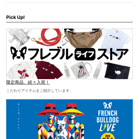
さらに今年はビッグニュースが。
なんと、ヒップホップグループ「スチャダラパー」がフレ
最後には2025年の情報もありますので、要チェックでござ
ブルLIVEのテーマソングを制作してくれることになりまし
います！
た！
Pick Up!
テーマソングの情報やお得な前売りチケットの販売情報な
ど、内容盛りだくさんでお送りしていますので、最後まで
お見逃しなく！
限定商品、続々入荷！
こだわりアイテムをご紹介しています。