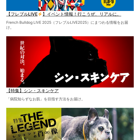
【フレブルLIVE
】イベント情報！行こうぜ、リアルに。
French Bulldog LIVE 2025（フレブルLIVE2025）にまつわる情報をお届
け。
【特集】シン・スキンケア
「病院知らずなお肌」を目指す方法をお届け。