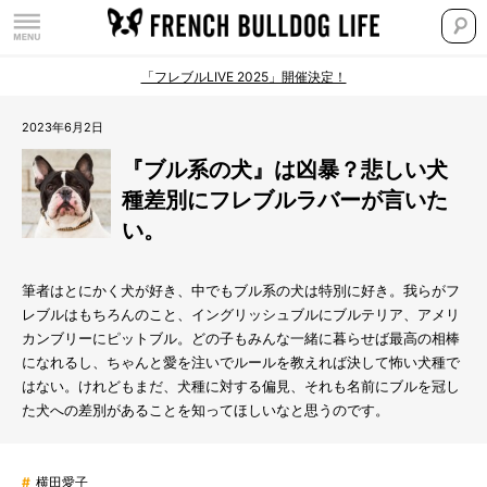
「フレブルLIVE 2025」開催決定！
2023年6月2日
『ブル系の犬』は凶暴？悲しい犬
種差別にフレブルラバーが言いた
い。
筆者はとにかく犬が好き、中でもブル系の犬は特別に好き。我らがフ
レブルはもちろんのこと、イングリッシュブルにブルテリア、アメリ
カンブリーにピットブル。どの子もみんな一緒に暮らせば最高の相棒
になれるし、ちゃんと愛を注いでルールを教えれば決して怖い犬種で
はない。けれどもまだ、犬種に対する偏見、それも名前にブルを冠し
た犬への差別があることを知ってほしいなと思うのです。
#
横田愛子