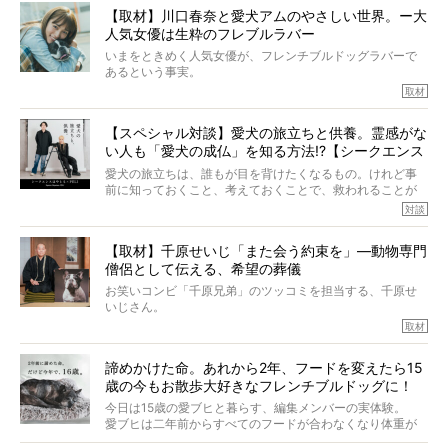
きました。他のフレブルオーナーさん同様、濃すぎる親バ
【取材】川口春奈と愛犬アムのやさしい世界。ー大
カエピソードが次から次へと飛び出しました。
人気女優は生粋のフレブルラバー
いまをときめく人気女優が、フレンチブルドッグラバーで
あるという事実。
そうです、その人は川口春奈さん。
取材
アムちゃんというパイドの女の子と暮らしています。
話を聞けば聞くほど、そして春奈さんとアムちゃんのやり
【スペシャル対談】愛犬の旅立ちと供養。霊感がな
とりを目の当たりにするほどに、そのフレンチブルドッグ
い人も「愛犬の成仏」を知る方法!?【シークエンス
愛がわたしたちのそれとまったく同じであることに、なん
だかうれしくなってしまったのでした。
はやとも×PELI】
愛犬の旅立ちは、誰もが目を背けたくなるもの。けれど事
春奈さんとアムちゃんのすてきな暮らしを、BUHI編集長の
前に知っておくこと、考えておくことで、救われることが
小西がいつくしみながら、切り取らせていただきます。
たくさんあります。
対談
今回は、お盆スペシャル企画。世間が認めるほどの霊視能
【取材】千原せいじ「また会う約束を」―動物専門
力をもつお笑い芸人「シークエンスはやとも」さんに、愛
僧侶として伝える、希望の葬儀
犬の旅立ちや供養についてインタビュー。
インタビュアー兼対談相手は、大の犬好きで心霊分野の知
お笑いコンビ「千原兄弟」のツッコミを担当する、千原せ
識にも長けているPELIさん。
いじさん。
取材
「愛犬が旅立ったあと、ベッドやおもちゃはどうすればい
今年で結成35周年を迎え、芸人としての活躍も目覚ましい
い？」「お骨はどうするべき？」「お花やお線香は喜んで
中、2024年5月に動物専門僧侶になり世間を驚かせまし
くれる？」
諦めかけた命。あれから2年、フードを変えたら15
た。
さらには、霊感がない人でも愛犬が成仏したことを知る方
歳の今もお散歩大好きなフレンチブルドッグに！
僧侶としての名は「靖賢（せいけん）」。
法まで。
当時54歳という年齢にして、なぜ動物専門僧侶という道を
今日は15歳の愛ブヒと暮らす、編集メンバーの実体験。
選んだのか。
愛ブヒは二年前からすべてのフードが合わなくなり体重が
お笑い芸人だからこそ暗くなりすぎない、むしろ心がスッ
また、愛犬の旅立ちとどのように向き合うべきなのか。
激減。検査をしても異常はなく「年齢のせいですね…」と言
と軽くなる。