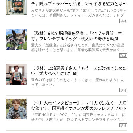
チ。隠れブヒラバーが語る、細かすぎる魅力とは〜
【前編】
みなさんが愛犬家ならぬ“愛ブヒ家”として思い浮かぶ芸能人
といえば、草彅剛さん、レディー・ガガさんなど、フレブ
ルを飼っている方が多いと思います。が、ロッチ中岡さん
取材
も、じつは大のフレブルラバーだというのをご存知です
か？ フレブルを飼っていないのにもかかわらず、中岡さ
【取材】9歳で脳腫瘍を発症し「4年7ヶ月間」生
んのインスタグラムを覗くと、たくさんのフレブルアカウ
存。フレンチブルドッグ・桃太郎の奇跡と軌跡
ントがフォローされていて、わが『FRENCH BULLDOG
LIFE』モデルのnicoやトーラスも、その中の一頭。
愛犬が「脳腫瘍」と診断されたとき、言葉にできない絶望
そんな中岡さんに、フレブルの魅力を語っていただきまし
感を味わうことと思います。筆者も脳腫瘍で愛犬が旅立っ
た。そのブヒ愛っぷりは、思ってた以上！ ガチ中のガチ
たひとり。だからこそ、どれほど厄介で困難な病気かを理
取材
でした!?
解をしているつもりです。「発症から1年生存すれば素晴ら
しい」とされるこの病気。
【取材】上沼恵美子さん「もう一回だけ抱きしめた
ところが、フレンチブルドッグの桃太郎は9歳で脳腫瘍を発
い」愛犬ベベとの12年間
症し、なんと4年7ヶ月間も生き抜いたのです。旅立ったと
きの年齢は13歳と11ヶ月、レジェンド級のレジェンドでし
運命の子はぼくらのもとにやってきて、流れ星のように去
た。さらには、治療後3年間は一度も発作が起きなかったと
ってしまった。
いいます。
その悲しみを語ることはなかなかむずかしい。
取材
この事実はフレンチブルドッグだけでなく、脳腫瘍と闘う
けれども、ぼくらはそのことについて考えたいし、泣き出
多くの犬たちに勇気と希望を与えるに違いありません。桃
しそうな飼い主さんを目の前にして、ほんのすこしでも寄
太郎のオーナーである佐藤さんご夫婦に、治療の選択やケ
【中川大志インタビュー】エマは犬ではなく、大切
り添いたいと思う。
アについて詳しくお話しをうかがいました。
な娘です。国宝級イケメンが愛犬のフレンチブルド
その悲しみをいますぐ解消することはできないが、話をき
いて、泣いたり笑ったりするのもいいだろう。
ッグと一緒に登場
『FRENCH BULLDOG LIFE』に国宝級イケメン登場！ 俳
こんな子だった、こんなにいい子だった、ほんとうに愛し
優の中川大志さんが、愛犬であるフレンチブルドッグのエ
ていたと。
マちゃん（2歳の女の子）にメロメロとの情報を聞きつけ、
取材
ぼくらは上沼恵美子さんのご自宅へ伺って、お話をきこう
中川さんを直撃。そのフレブル愛をたっぷり語っていただ
と思った。