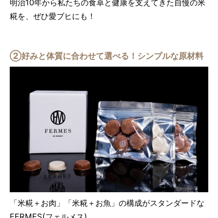
明治10年から私たちの食卓と健康を支えてきた自慢の米
糀を、ぜひ愛ブヒにも！
②好みと体質に合わせて選べる！シンプルな原材料
「米糀＋お肉」「米糀＋お魚」の構成がスタンダードな
FERMES(フェルメス)。