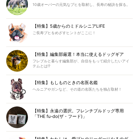
10歳オーバーの元気なブヒを取材し、長寿の秘訣を探る。
【特集】5歳からのミドルシニアLIFE
ご長寿ブヒをめざすヒントがここに！
【特集】編集部厳選！本当に使えるドッグギア
フレブルと暮らす編集部が、自信をもって紹介したいアイ
テムとは!?
【特集】もしものときの名医名鑑
ヘルニアやガンなど、その道の名医たちを独占取材！
【特集】永遠の選択。フレンチブルドッグ専用
「THE fu-do(ザ・フード)」
【特集】わたしは、愛ブヒのリーダーになるのダ。