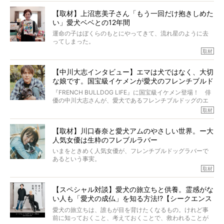
しい」とされるこの病気。
【取材】上沼恵美子さん「もう一回だけ抱きしめた
ところが、フレンチブルドッグの桃太郎は9歳で脳腫瘍を発
い」愛犬ベベとの12年間
症し、なんと4年7ヶ月間も生き抜いたのです。旅立ったと
きの年齢は13歳と11ヶ月、レジェンド級のレジェンドでし
運命の子はぼくらのもとにやってきて、流れ星のように去
た。さらには、治療後3年間は一度も発作が起きなかったと
ってしまった。
いいます。
その悲しみを語ることはなかなかむずかしい。
取材
この事実はフレンチブルドッグだけでなく、脳腫瘍と闘う
けれども、ぼくらはそのことについて考えたいし、泣き出
多くの犬たちに勇気と希望を与えるに違いありません。桃
しそうな飼い主さんを目の前にして、ほんのすこしでも寄
太郎のオーナーである佐藤さんご夫婦に、治療の選択やケ
【中川大志インタビュー】エマは犬ではなく、大切
り添いたいと思う。
アについて詳しくお話しをうかがいました。
な娘です。国宝級イケメンが愛犬のフレンチブルド
その悲しみをいますぐ解消することはできないが、話をき
いて、泣いたり笑ったりするのもいいだろう。
ッグと一緒に登場
『FRENCH BULLDOG LIFE』に国宝級イケメン登場！ 俳
こんな子だった、こんなにいい子だった、ほんとうに愛し
優の中川大志さんが、愛犬であるフレンチブルドッグのエ
ていたと。
マちゃん（2歳の女の子）にメロメロとの情報を聞きつけ、
取材
ぼくらは上沼恵美子さんのご自宅へ伺って、お話をきこう
中川さんを直撃。そのフレブル愛をたっぷり語っていただ
と思った。
きました。他のフレブルオーナーさん同様、濃すぎる親バ
【取材】川口春奈と愛犬アムのやさしい世界。ー大
カエピソードが次から次へと飛び出しました。
人気女優は生粋のフレブルラバー
いまをときめく人気女優が、フレンチブルドッグラバーで
あるという事実。
そうです、その人は川口春奈さん。
取材
アムちゃんというパイドの女の子と暮らしています。
話を聞けば聞くほど、そして春奈さんとアムちゃんのやり
【スペシャル対談】愛犬の旅立ちと供養。霊感がな
とりを目の当たりにするほどに、そのフレンチブルドッグ
い人も「愛犬の成仏」を知る方法!?【シークエンス
愛がわたしたちのそれとまったく同じであることに、なん
だかうれしくなってしまったのでした。
はやとも×PELI】
愛犬の旅立ちは、誰もが目を背けたくなるもの。けれど事
春奈さんとアムちゃんのすてきな暮らしを、BUHI編集長の
前に知っておくこと、考えておくことで、救われることが
小西がいつくしみながら、切り取らせていただきます。