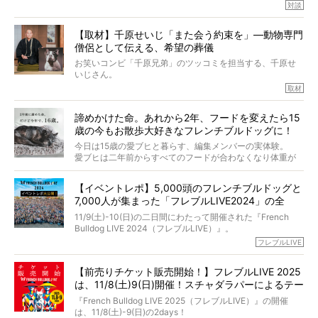
たくさんあります。
対談
今回は、お盆スペシャル企画。世間が認めるほどの霊視能
【取材】千原せいじ「また会う約束を」―動物専門
力をもつお笑い芸人「シークエンスはやとも」さんに、愛
僧侶として伝える、希望の葬儀
犬の旅立ちや供養についてインタビュー。
インタビュアー兼対談相手は、大の犬好きで心霊分野の知
お笑いコンビ「千原兄弟」のツッコミを担当する、千原せ
識にも長けているPELIさん。
いじさん。
取材
「愛犬が旅立ったあと、ベッドやおもちゃはどうすればい
今年で結成35周年を迎え、芸人としての活躍も目覚ましい
い？」「お骨はどうするべき？」「お花やお線香は喜んで
中、2024年5月に動物専門僧侶になり世間を驚かせまし
くれる？」
諦めかけた命。あれから2年、フードを変えたら15
た。
さらには、霊感がない人でも愛犬が成仏したことを知る方
歳の今もお散歩大好きなフレンチブルドッグに！
僧侶としての名は「靖賢（せいけん）」。
法まで。
当時54歳という年齢にして、なぜ動物専門僧侶という道を
今日は15歳の愛ブヒと暮らす、編集メンバーの実体験。
選んだのか。
愛ブヒは二年前からすべてのフードが合わなくなり体重が
お笑い芸人だからこそ暗くなりすぎない、むしろ心がスッ
また、愛犬の旅立ちとどのように向き合うべきなのか。
激減。検査をしても異常はなく「年齢のせいですね…」と言
と軽くなる。
「動物専門僧侶」という立場で、お話しをうかがいまし
われてしまいました。
永久保存版のスペシャル対談です！
【イベントレポ】5,000頭のフレンチブルドッグと
た。
もう諦めるしかないのかな…そんなとき、我が家に届いたの
7,000人が集まった「フレブルLIVE2024」の全
が「THE fu-do(ザ・フード)」の試食品でした。
貌！
そして「THE fu-do(ザ・フード)」を食べつづけて二年、愛
11/9(土)-10(日)の二日間にわたって開催された『French
ブヒは15歳になり、今も元気にお散歩をしています。
Bulldog LIVE 2024（フレブルLIVE）』。
今回は、二年前の絶望から今までを包み隠さず、時系列で
今年はのべ5,000頭のフレンチブルドッグと7,000人のフレ
フレブルLIVE
お話しさせていただきます。
ブルオーナーが集まりました！
【前売りチケット販売開始！】フレブルLIVE 2025
day1の司会はフレブルラバーのロッチさん。day2の音楽フ
は、11/8(土)9(日)開催！スチャダラパーによるテー
ェスには世代ど真ん中のPUFFYが出演するなど、例年以上
に豪華なラインナップ。
マソング制作も決定
『French Bulldog LIVE 2025（フレブルLIVE）』の開催
北は北海道、南は鹿児島県から。全国のフレンチブルドッ
は、11/8(土)-9(日)の2days！