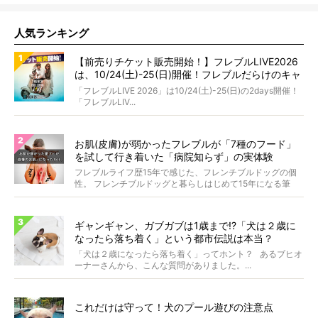
人気ランキング
【前売りチケット販売開始！】フレブルLIVE2026
は、10/24(土)-25(日)開催！フレブルだらけのキャ
ンプ・前夜祭・バスプランも新登場!?
「フレブルLIVE 2026」は10/24(土)-25(日)の2days開催！
「フレブルLIV...
お肌(皮膚)が弱かったフレブルが「7種のフード」
を試して行き着いた「病院知らず」の実体験
フレブルライフ歴15年で感じた、フレンチブルドッグの個
性。 フレンチブルドッグと暮らしはじめて15年になる筆
者...
ギャンギャン、ガブガブは1歳まで!?「犬は２歳に
なったら落ち着く」という都市伝説は本当？
「犬は２歳になったら落ち着く」ってホント？ あるブヒオ
ーナーさんから、こんな質問がありました。...
これだけは守って！犬のプール遊びの注意点