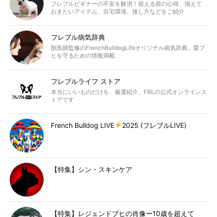
フレブルビギナーの不安を解消！迎える前の心得、揃えて
おきたいアイテム、自宅環境、接し方などをご紹介
フレブル病気辞典
獣医師監修のFrenchBulldogLifeオリジナル病気辞典。愛ブ
ヒを守るための情報満載
フレブルライフ ストア
本当にいいものだけを、厳選紹介。FBLの公式オンラインス
トアです
French Bulldog LIVE
2025 (フレブルLIVE)
【特集】シン・スキンケア
【特集】レジェンドブヒの肖像ー10歳を超えて