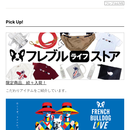
グが一堂に会した「フレブルLIVE2024」の模様を、詳しく
お得な前売りチケット、いよいよ販売スタートです！
フレブルLIVE
お届けです！
さらに今年はビッグニュースが。
なんと、ヒップホップグループ「スチャダラパー」がフレ
最後には2025年の情報もありますので、要チェックでござ
ブルLIVEのテーマソングを制作してくれることになりまし
います！
た！
Pick Up!
テーマソングの情報やお得な前売りチケットの販売情報な
ど、内容盛りだくさんでお送りしていますので、最後まで
お見逃しなく！
限定商品、続々入荷！
こだわりアイテムをご紹介しています。