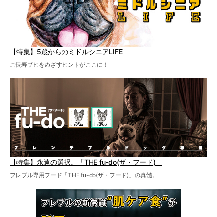
【特集】5歳からのミドルシニアLIFE
ご長寿ブヒをめざすヒントがここに！
【特集】永遠の選択。「THE fu-do(ザ・フード)」
フレブル専用フード「THE fu-do(ザ・フード)」の真髄。