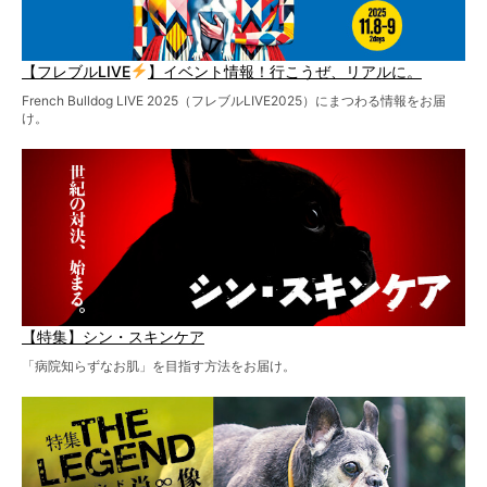
【フレブルLIVE
】イベント情報！行こうぜ、リアルに。
French Bulldog LIVE 2025（フレブルLIVE2025）にまつわる情報をお届
け。
【特集】シン・スキンケア
「病院知らずなお肌」を目指す方法をお届け。