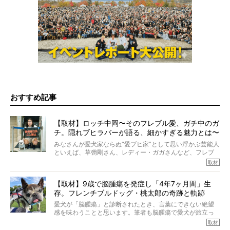
おすすめ記事
【取材】ロッチ中岡〜そのフレブル愛、ガチ中のガ
チ。隠れブヒラバーが語る、細かすぎる魅力とは〜
【前編】
みなさんが愛犬家ならぬ“愛ブヒ家”として思い浮かぶ芸能人
といえば、草彅剛さん、レディー・ガガさんなど、フレブ
ルを飼っている方が多いと思います。が、ロッチ中岡さん
取材
も、じつは大のフレブルラバーだというのをご存知です
か？ フレブルを飼っていないのにもかかわらず、中岡さ
【取材】9歳で脳腫瘍を発症し「4年7ヶ月間」生
んのインスタグラムを覗くと、たくさんのフレブルアカウ
存。フレンチブルドッグ・桃太郎の奇跡と軌跡
ントがフォローされていて、わが『FRENCH BULLDOG
LIFE』モデルのnicoやトーラスも、その中の一頭。
愛犬が「脳腫瘍」と診断されたとき、言葉にできない絶望
そんな中岡さんに、フレブルの魅力を語っていただきまし
感を味わうことと思います。筆者も脳腫瘍で愛犬が旅立っ
た。そのブヒ愛っぷりは、思ってた以上！ ガチ中のガチ
たひとり。だからこそ、どれほど厄介で困難な病気かを理
取材
でした!?
解をしているつもりです。「発症から1年生存すれば素晴ら