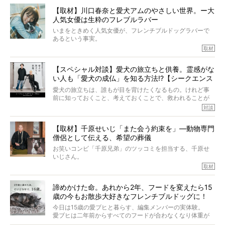
と思った。
きました。他のフレブルオーナーさん同様、濃すぎる親バ
【取材】川口春奈と愛犬アムのやさしい世界。ー大
カエピソードが次から次へと飛び出しました。
人気女優は生粋のフレブルラバー
いまをときめく人気女優が、フレンチブルドッグラバーで
あるという事実。
そうです、その人は川口春奈さん。
取材
アムちゃんというパイドの女の子と暮らしています。
話を聞けば聞くほど、そして春奈さんとアムちゃんのやり
【スペシャル対談】愛犬の旅立ちと供養。霊感がな
とりを目の当たりにするほどに、そのフレンチブルドッグ
い人も「愛犬の成仏」を知る方法!?【シークエンス
愛がわたしたちのそれとまったく同じであることに、なん
だかうれしくなってしまったのでした。
はやとも×PELI】
愛犬の旅立ちは、誰もが目を背けたくなるもの。けれど事
春奈さんとアムちゃんのすてきな暮らしを、BUHI編集長の
前に知っておくこと、考えておくことで、救われることが
小西がいつくしみながら、切り取らせていただきます。
たくさんあります。
対談
今回は、お盆スペシャル企画。世間が認めるほどの霊視能
【取材】千原せいじ「また会う約束を」―動物専門
力をもつお笑い芸人「シークエンスはやとも」さんに、愛
僧侶として伝える、希望の葬儀
犬の旅立ちや供養についてインタビュー。
インタビュアー兼対談相手は、大の犬好きで心霊分野の知
お笑いコンビ「千原兄弟」のツッコミを担当する、千原せ
識にも長けているPELIさん。
いじさん。
取材
「愛犬が旅立ったあと、ベッドやおもちゃはどうすればい
今年で結成35周年を迎え、芸人としての活躍も目覚ましい
い？」「お骨はどうするべき？」「お花やお線香は喜んで
中、2024年5月に動物専門僧侶になり世間を驚かせまし
くれる？」
諦めかけた命。あれから2年、フードを変えたら15
た。
さらには、霊感がない人でも愛犬が成仏したことを知る方
歳の今もお散歩大好きなフレンチブルドッグに！
僧侶としての名は「靖賢（せいけん）」。
法まで。
当時54歳という年齢にして、なぜ動物専門僧侶という道を
今日は15歳の愛ブヒと暮らす、編集メンバーの実体験。
選んだのか。
愛ブヒは二年前からすべてのフードが合わなくなり体重が
お笑い芸人だからこそ暗くなりすぎない、むしろ心がスッ
また、愛犬の旅立ちとどのように向き合うべきなのか。
激減。検査をしても異常はなく「年齢のせいですね…」と言