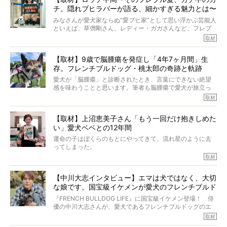
チ。隠れブヒラバーが語る、細かすぎる魅力とは〜
【前編】
みなさんが愛犬家ならぬ“愛ブヒ家”として思い浮かぶ芸能人
といえば、草彅剛さん、レディー・ガガさんなど、フレブ
ルを飼っている方が多いと思います。が、ロッチ中岡さん
取材
も、じつは大のフレブルラバーだというのをご存知です
か？ フレブルを飼っていないのにもかかわらず、中岡さ
【取材】9歳で脳腫瘍を発症し「4年7ヶ月間」生
んのインスタグラムを覗くと、たくさんのフレブルアカウ
存。フレンチブルドッグ・桃太郎の奇跡と軌跡
ントがフォローされていて、わが『FRENCH BULLDOG
LIFE』モデルのnicoやトーラスも、その中の一頭。
愛犬が「脳腫瘍」と診断されたとき、言葉にできない絶望
そんな中岡さんに、フレブルの魅力を語っていただきまし
感を味わうことと思います。筆者も脳腫瘍で愛犬が旅立っ
た。そのブヒ愛っぷりは、思ってた以上！ ガチ中のガチ
たひとり。だからこそ、どれほど厄介で困難な病気かを理
取材
でした!?
解をしているつもりです。「発症から1年生存すれば素晴ら
しい」とされるこの病気。
【取材】上沼恵美子さん「もう一回だけ抱きしめた
ところが、フレンチブルドッグの桃太郎は9歳で脳腫瘍を発
い」愛犬ベベとの12年間
症し、なんと4年7ヶ月間も生き抜いたのです。旅立ったと
きの年齢は13歳と11ヶ月、レジェンド級のレジェンドでし
運命の子はぼくらのもとにやってきて、流れ星のように去
た。さらには、治療後3年間は一度も発作が起きなかったと
ってしまった。
いいます。
その悲しみを語ることはなかなかむずかしい。
取材
この事実はフレンチブルドッグだけでなく、脳腫瘍と闘う
けれども、ぼくらはそのことについて考えたいし、泣き出
多くの犬たちに勇気と希望を与えるに違いありません。桃
しそうな飼い主さんを目の前にして、ほんのすこしでも寄
太郎のオーナーである佐藤さんご夫婦に、治療の選択やケ
【中川大志インタビュー】エマは犬ではなく、大切
り添いたいと思う。
アについて詳しくお話しをうかがいました。
な娘です。国宝級イケメンが愛犬のフレンチブルド
その悲しみをいますぐ解消することはできないが、話をき
いて、泣いたり笑ったりするのもいいだろう。
ッグと一緒に登場
『FRENCH BULLDOG LIFE』に国宝級イケメン登場！ 俳
こんな子だった、こんなにいい子だった、ほんとうに愛し
優の中川大志さんが、愛犬であるフレンチブルドッグのエ
ていたと。
マちゃん（2歳の女の子）にメロメロとの情報を聞きつけ、
取材
ぼくらは上沼恵美子さんのご自宅へ伺って、お話をきこう
中川さんを直撃。そのフレブル愛をたっぷり語っていただ