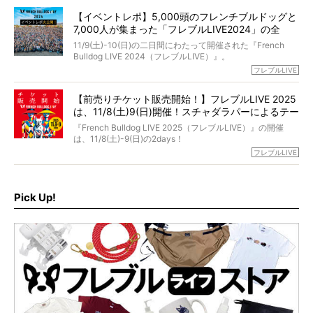
と軽くなる。
「動物専門僧侶」という立場で、お話しをうかがいまし
われてしまいました。
永久保存版のスペシャル対談です！
【イベントレポ】5,000頭のフレンチブルドッグと
た。
もう諦めるしかないのかな…そんなとき、我が家に届いたの
7,000人が集まった「フレブルLIVE2024」の全
が「THE fu-do(ザ・フード)」の試食品でした。
貌！
そして「THE fu-do(ザ・フード)」を食べつづけて二年、愛
11/9(土)-10(日)の二日間にわたって開催された『French
ブヒは15歳になり、今も元気にお散歩をしています。
Bulldog LIVE 2024（フレブルLIVE）』。
今回は、二年前の絶望から今までを包み隠さず、時系列で
今年はのべ5,000頭のフレンチブルドッグと7,000人のフレ
フレブルLIVE
お話しさせていただきます。
ブルオーナーが集まりました！
【前売りチケット販売開始！】フレブルLIVE 2025
day1の司会はフレブルラバーのロッチさん。day2の音楽フ
は、11/8(土)9(日)開催！スチャダラパーによるテー
ェスには世代ど真ん中のPUFFYが出演するなど、例年以上
に豪華なラインナップ。
マソング制作も決定
『French Bulldog LIVE 2025（フレブルLIVE）』の開催
北は北海道、南は鹿児島県から。全国のフレンチブルドッ
は、11/8(土)-9(日)の2days！
グが一堂に会した「フレブルLIVE2024」の模様を、詳しく
お得な前売りチケット、いよいよ販売スタートです！
フレブルLIVE
お届けです！
さらに今年はビッグニュースが。
なんと、ヒップホップグループ「スチャダラパー」がフレ
最後には2025年の情報もありますので、要チェックでござ
ブルLIVEのテーマソングを制作してくれることになりまし
います！
た！
Pick Up!
テーマソングの情報やお得な前売りチケットの販売情報な
ど、内容盛りだくさんでお送りしていますので、最後まで
お見逃しなく！