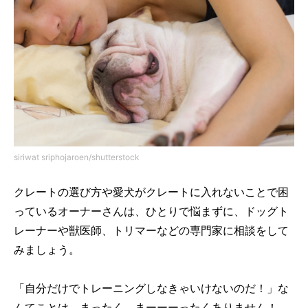
siriwat sriphojaroen/shutterstock
クレートの選び方や愛犬がクレートに入れないことで困
っているオーナーさんは、ひとり
で悩まずに、ドッグト
レーナーや獣医師、トリマーなどの専門家に相談をして
みましょう。
「自分だけでトレーニングしなきゃいけないのだ！」な
んてことは、まったく、
まーー
ー
っ
たくありません！