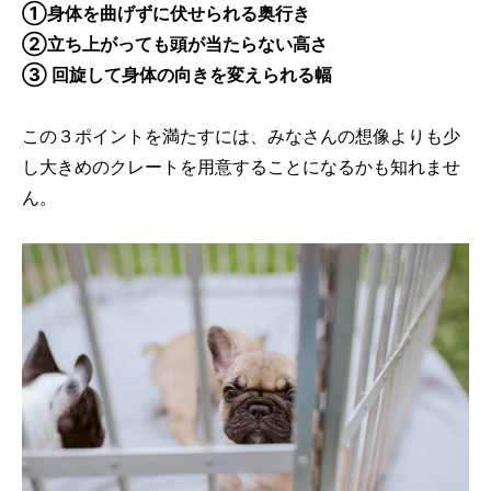
①
身体を曲げずに
伏せ
られる
奥行き
②
立ち上がっても頭が当たらない高さ
③
回旋して身体
の向きを変えられる
幅
この３ポイントを満たすには、みなさんの想像よりも少
し大きめのクレートを用意することになるかも知れませ
ん。