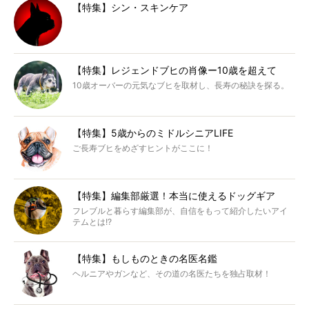
【特集】シン・スキンケア
【特集】レジェンドブヒの肖像ー10歳を超えて
10歳オーバーの元気なブヒを取材し、長寿の秘訣を探る。
【特集】5歳からのミドルシニアLIFE
ご長寿ブヒをめざすヒントがここに！
【特集】編集部厳選！本当に使えるドッグギア
フレブルと暮らす編集部が、自信をもって紹介したいアイ
テムとは!?
【特集】もしものときの名医名鑑
ヘルニアやガンなど、その道の名医たちを独占取材！