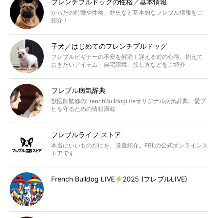
フレンチブルドッグの性格／基本情報
からだの特徴や性格、歴史など基本的なフレブル情報をご
紹介！
子犬／はじめてのフレンチブルドッグ
フレブルビギナーの不安を解消！迎える前の心得、揃えて
おきたいアイテム、自宅環境、接し方などをご紹介
フレブル病気辞典
獣医師監修のFrenchBulldogLifeオリジナル病気辞典。愛ブ
ヒを守るための情報満載
フレブルライフ ストア
本当にいいものだけを、厳選紹介。FBLの公式オンラインス
トアです
French Bulldog LIVE
2025 (フレブルLIVE)