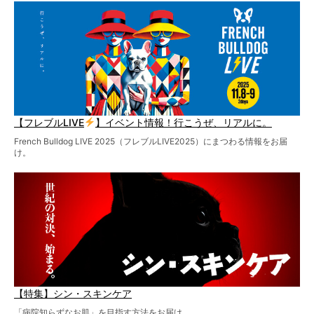
【フレブルLIVE
】イベント情報！行こうぜ、リアルに。
French Bulldog LIVE 2025（フレブルLIVE2025）にまつわる情報をお届
け。
【特集】シン・スキンケア
「病院知らずなお肌」を目指す方法をお届け。