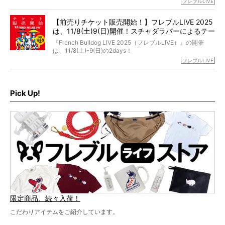
フレブルLIVE
お話しさせていただきます。
ブルオーナーが集まりました！
【前売りチケット販売開始！】フレブルLIVE 2025
day1の司会はフレブルラバーのロッチさん。day2の音楽フ
は、11/8(土)9(日)開催！スチャダラパーによるテー
ェスには世代ど真ん中のPUFFYが出演するなど、例年以上
に豪華なラインナップ。
マソング制作も決定
『French Bulldog LIVE 2025（フレブルLIVE）』の開催
北は北海道、南は鹿児島県から。全国のフレンチブルドッ
は、11/8(土)-9(日)の2days！
グが一堂に会した「フレブルLIVE2024」の模様を、詳しく
お得な前売りチケット、いよいよ販売スタートです！
フレブルLIVE
お届けです！
さらに今年はビッグニュースが。
なんと、ヒップホップグループ「スチャダラパー」がフレ
最後には2025年の情報もありますので、要チェックでござ
ブルLIVEのテーマソングを制作してくれることになりまし
います！
た！
Pick Up!
テーマソングの情報やお得な前売りチケットの販売情報な
ど、内容盛りだくさんでお送りしていますので、最後まで
お見逃しなく！
限定商品、続々入荷！
こだわりアイテムをご紹介しています。