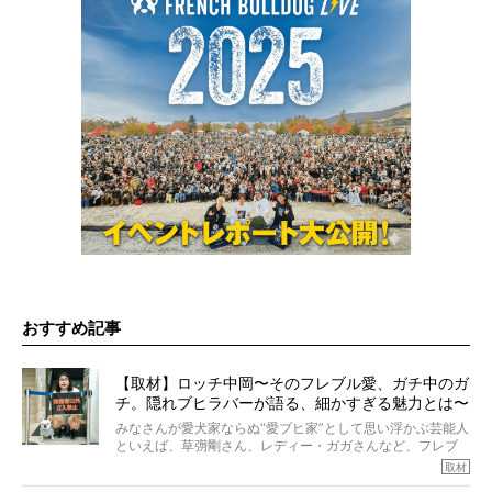
おすすめ記事
【取材】ロッチ中岡〜そのフレブル愛、ガチ中のガ
チ。隠れブヒラバーが語る、細かすぎる魅力とは〜
【前編】
みなさんが愛犬家ならぬ“愛ブヒ家”として思い浮かぶ芸能人
といえば、草彅剛さん、レディー・ガガさんなど、フレブ
ルを飼っている方が多いと思います。が、ロッチ中岡さん
取材
も、じつは大のフレブルラバーだというのをご存知です