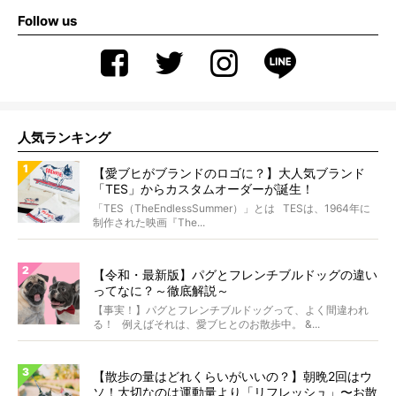
Follow us
人気ランキング
【愛ブヒがブランドのロゴに？】大人気ブランド
「TES」からカスタムオーダーが誕生！
「TES（TheEndlessSummer）」とは TESは、1964年に
制作された映画『The...
【令和・最新版】パグとフレンチブルドッグの違い
ってなに？～徹底解説～
【事実！】パグとフレンチブルドッグって、よく間違われ
る！ 例えばそれは、愛ブヒとのお散歩中。 &...
【散歩の量はどれくらいがいいの？】朝晩2回はウ
ソ！大切なのは運動量より「リフレッシュ」〜お散