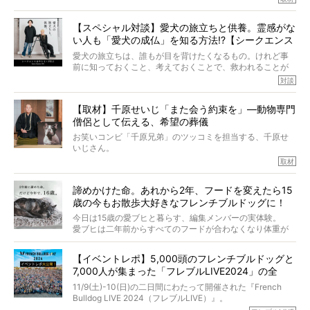
アムちゃんというパイドの女の子と暮らしています。
話を聞けば聞くほど、そして春奈さんとアムちゃんのやり
【スペシャル対談】愛犬の旅立ちと供養。霊感がな
とりを目の当たりにするほどに、そのフレンチブルドッグ
い人も「愛犬の成仏」を知る方法!?【シークエンス
愛がわたしたちのそれとまったく同じであることに、なん
だかうれしくなってしまったのでした。
はやとも×PELI】
愛犬の旅立ちは、誰もが目を背けたくなるもの。けれど事
春奈さんとアムちゃんのすてきな暮らしを、BUHI編集長の
前に知っておくこと、考えておくことで、救われることが
小西がいつくしみながら、切り取らせていただきます。
たくさんあります。
対談
今回は、お盆スペシャル企画。世間が認めるほどの霊視能
【取材】千原せいじ「また会う約束を」―動物専門
力をもつお笑い芸人「シークエンスはやとも」さんに、愛
僧侶として伝える、希望の葬儀
犬の旅立ちや供養についてインタビュー。
インタビュアー兼対談相手は、大の犬好きで心霊分野の知
お笑いコンビ「千原兄弟」のツッコミを担当する、千原せ
識にも長けているPELIさん。
いじさん。
取材
「愛犬が旅立ったあと、ベッドやおもちゃはどうすればい
今年で結成35周年を迎え、芸人としての活躍も目覚ましい
い？」「お骨はどうするべき？」「お花やお線香は喜んで
中、2024年5月に動物専門僧侶になり世間を驚かせまし
くれる？」
諦めかけた命。あれから2年、フードを変えたら15
た。
さらには、霊感がない人でも愛犬が成仏したことを知る方
歳の今もお散歩大好きなフレンチブルドッグに！
僧侶としての名は「靖賢（せいけん）」。
法まで。
当時54歳という年齢にして、なぜ動物専門僧侶という道を
今日は15歳の愛ブヒと暮らす、編集メンバーの実体験。
選んだのか。
愛ブヒは二年前からすべてのフードが合わなくなり体重が
お笑い芸人だからこそ暗くなりすぎない、むしろ心がスッ
また、愛犬の旅立ちとどのように向き合うべきなのか。
激減。検査をしても異常はなく「年齢のせいですね…」と言
と軽くなる。
「動物専門僧侶」という立場で、お話しをうかがいまし
われてしまいました。
永久保存版のスペシャル対談です！
【イベントレポ】5,000頭のフレンチブルドッグと
た。
もう諦めるしかないのかな…そんなとき、我が家に届いたの
7,000人が集まった「フレブルLIVE2024」の全
が「THE fu-do(ザ・フード)」の試食品でした。
貌！
そして「THE fu-do(ザ・フード)」を食べつづけて二年、愛
11/9(土)-10(日)の二日間にわたって開催された『French
ブヒは15歳になり、今も元気にお散歩をしています。
Bulldog LIVE 2024（フレブルLIVE）』。
今回は、二年前の絶望から今までを包み隠さず、時系列で
今年はのべ5,000頭のフレンチブルドッグと7,000人のフレ