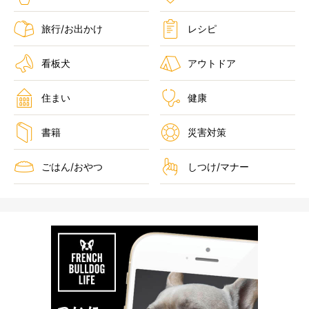
旅行/お出かけ
レシピ
看板犬
アウトドア
住まい
健康
書籍
災害対策
ごはん/おやつ
しつけ/マナー