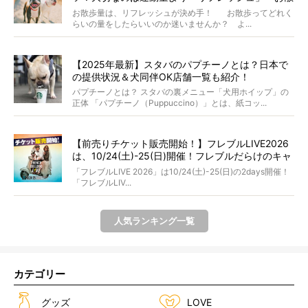
歩にまつわる疑問FAQつき〜
お散歩量は、リフレッシュが決め手！ お散歩ってどれく
らいの量をしたらいいのか迷いませんか？ よ...
【2025年最新】スタバのパプチーノとは？日本で
の提供状況＆犬同伴OK店舗一覧も紹介！
パプチーノとは？ スタバの裏メニュー「犬用ホイップ」の
正体 「パプチーノ（Puppuccino）」とは、紙コッ...
【前売りチケット販売開始！】フレブルLIVE2026
は、10/24(土)-25(日)開催！フレブルだらけのキャ
ンプ・前夜祭・バスプランも新登場!?
「フレブルLIVE 2026」は10/24(土)-25(日)の2days開催！
「フレブルLIV...
人気ランキング一覧
カテゴリー
グッズ
LOVE