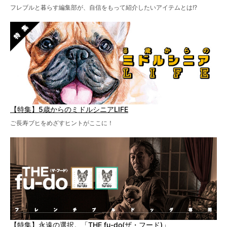
フレブルと暮らす編集部が、自信をもって紹介したいアイテムとは!?
【特集】5歳からのミドルシニアLIFE
ご長寿ブヒをめざすヒントがここに！
【特集】永遠の選択。「THE fu-do(ザ・フード)」