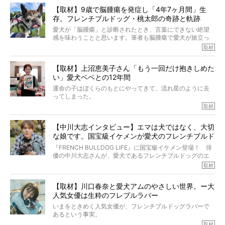
か？ フレブルを飼っていないのにもかかわらず、中岡さ
【取材】9歳で脳腫瘍を発症し「4年7ヶ月間」生
んのインスタグラムを覗くと、たくさんのフレブルアカウ
存。フレンチブルドッグ・桃太郎の奇跡と軌跡
ントがフォローされていて、わが『FRENCH BULLDOG
LIFE』モデルのnicoやトーラスも、その中の一頭。
愛犬が「脳腫瘍」と診断されたとき、言葉にできない絶望
そんな中岡さんに、フレブルの魅力を語っていただきまし
感を味わうことと思います。筆者も脳腫瘍で愛犬が旅立っ
た。そのブヒ愛っぷりは、思ってた以上！ ガチ中のガチ
たひとり。だからこそ、どれほど厄介で困難な病気かを理
取材
でした!?
解をしているつもりです。「発症から1年生存すれば素晴ら
しい」とされるこの病気。
【取材】上沼恵美子さん「もう一回だけ抱きしめた
ところが、フレンチブルドッグの桃太郎は9歳で脳腫瘍を発
い」愛犬ベベとの12年間
症し、なんと4年7ヶ月間も生き抜いたのです。旅立ったと
きの年齢は13歳と11ヶ月、レジェンド級のレジェンドでし
運命の子はぼくらのもとにやってきて、流れ星のように去
た。さらには、治療後3年間は一度も発作が起きなかったと
ってしまった。
いいます。
その悲しみを語ることはなかなかむずかしい。
取材
この事実はフレンチブルドッグだけでなく、脳腫瘍と闘う
けれども、ぼくらはそのことについて考えたいし、泣き出
多くの犬たちに勇気と希望を与えるに違いありません。桃
しそうな飼い主さんを目の前にして、ほんのすこしでも寄
太郎のオーナーである佐藤さんご夫婦に、治療の選択やケ
【中川大志インタビュー】エマは犬ではなく、大切
り添いたいと思う。
アについて詳しくお話しをうかがいました。
な娘です。国宝級イケメンが愛犬のフレンチブルド
その悲しみをいますぐ解消することはできないが、話をき
いて、泣いたり笑ったりするのもいいだろう。
ッグと一緒に登場
『FRENCH BULLDOG LIFE』に国宝級イケメン登場！ 俳
こんな子だった、こんなにいい子だった、ほんとうに愛し
優の中川大志さんが、愛犬であるフレンチブルドッグのエ
ていたと。
マちゃん（2歳の女の子）にメロメロとの情報を聞きつけ、
取材
ぼくらは上沼恵美子さんのご自宅へ伺って、お話をきこう
中川さんを直撃。そのフレブル愛をたっぷり語っていただ
と思った。
きました。他のフレブルオーナーさん同様、濃すぎる親バ
【取材】川口春奈と愛犬アムのやさしい世界。ー大
カエピソードが次から次へと飛び出しました。
人気女優は生粋のフレブルラバー
いまをときめく人気女優が、フレンチブルドッグラバーで
あるという事実。
そうです、その人は川口春奈さん。
取材