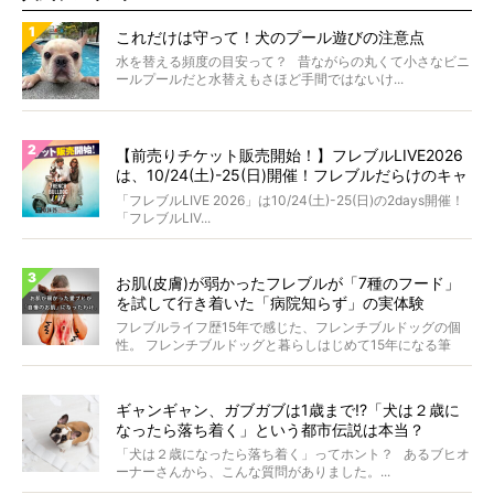
これだけは守って！犬のプール遊びの注意点
水を替える頻度の目安って？ 昔ながらの丸くて小さなビニ
ールプールだと水替えもさほど手間ではないけ...
【前売りチケット販売開始！】フレブルLIVE2026
は、10/24(土)-25(日)開催！フレブルだらけのキャ
ンプ・前夜祭・バスプランも新登場!?
「フレブルLIVE 2026」は10/24(土)-25(日)の2days開催！
「フレブルLIV...
お肌(皮膚)が弱かったフレブルが「7種のフード」
を試して行き着いた「病院知らず」の実体験
フレブルライフ歴15年で感じた、フレンチブルドッグの個
性。 フレンチブルドッグと暮らしはじめて15年になる筆
者...
ギャンギャン、ガブガブは1歳まで!?「犬は２歳に
なったら落ち着く」という都市伝説は本当？
「犬は２歳になったら落ち着く」ってホント？ あるブヒオ
ーナーさんから、こんな質問がありました。...