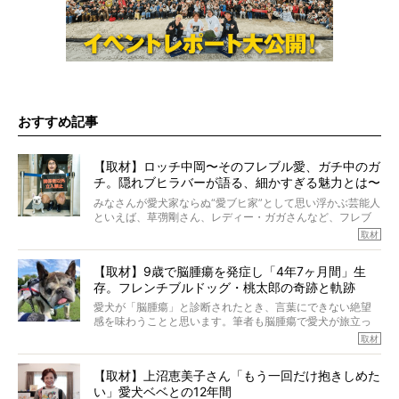
おすすめ記事
【取材】ロッチ中岡〜そのフレブル愛、ガチ中のガ
チ。隠れブヒラバーが語る、細かすぎる魅力とは〜
【前編】
みなさんが愛犬家ならぬ“愛ブヒ家”として思い浮かぶ芸能人
といえば、草彅剛さん、レディー・ガガさんなど、フレブ
ルを飼っている方が多いと思います。が、ロッチ中岡さん
取材
も、じつは大のフレブルラバーだというのをご存知です
か？ フレブルを飼っていないのにもかかわらず、中岡さ
【取材】9歳で脳腫瘍を発症し「4年7ヶ月間」生
んのインスタグラムを覗くと、たくさんのフレブルアカウ
存。フレンチブルドッグ・桃太郎の奇跡と軌跡
ントがフォローされていて、わが『FRENCH BULLDOG
LIFE』モデルのnicoやトーラスも、その中の一頭。
愛犬が「脳腫瘍」と診断されたとき、言葉にできない絶望
そんな中岡さんに、フレブルの魅力を語っていただきまし
感を味わうことと思います。筆者も脳腫瘍で愛犬が旅立っ
た。そのブヒ愛っぷりは、思ってた以上！ ガチ中のガチ
たひとり。だからこそ、どれほど厄介で困難な病気かを理
取材
でした!?
解をしているつもりです。「発症から1年生存すれば素晴ら
しい」とされるこの病気。
【取材】上沼恵美子さん「もう一回だけ抱きしめた
ところが、フレンチブルドッグの桃太郎は9歳で脳腫瘍を発
い」愛犬ベベとの12年間
症し、なんと4年7ヶ月間も生き抜いたのです。旅立ったと