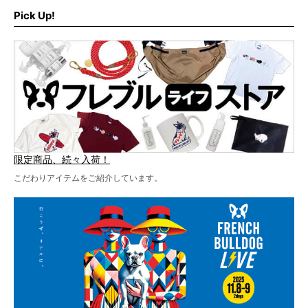
ブルLIVEのテーマソングを制作してくれることになりまし
います！
た！
Pick Up!
テーマソングの情報やお得な前売りチケットの販売情報な
ど、内容盛りだくさんでお送りしていますので、最後まで
お見逃しなく！
限定商品、続々入荷！
こだわりアイテムをご紹介しています。