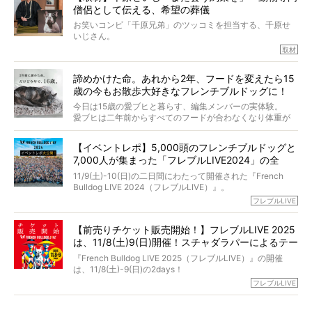
僧侶として伝える、希望の葬儀
犬の旅立ちや供養についてインタビュー。
インタビュアー兼対談相手は、大の犬好きで心霊分野の知
お笑いコンビ「千原兄弟」のツッコミを担当する、千原せ
識にも長けているPELIさん。
いじさん。
取材
「愛犬が旅立ったあと、ベッドやおもちゃはどうすればい
今年で結成35周年を迎え、芸人としての活躍も目覚ましい
い？」「お骨はどうするべき？」「お花やお線香は喜んで
中、2024年5月に動物専門僧侶になり世間を驚かせまし
くれる？」
諦めかけた命。あれから2年、フードを変えたら15
た。
さらには、霊感がない人でも愛犬が成仏したことを知る方
歳の今もお散歩大好きなフレンチブルドッグに！
僧侶としての名は「靖賢（せいけん）」。
法まで。
当時54歳という年齢にして、なぜ動物専門僧侶という道を
今日は15歳の愛ブヒと暮らす、編集メンバーの実体験。
選んだのか。
愛ブヒは二年前からすべてのフードが合わなくなり体重が
お笑い芸人だからこそ暗くなりすぎない、むしろ心がスッ
また、愛犬の旅立ちとどのように向き合うべきなのか。
激減。検査をしても異常はなく「年齢のせいですね…」と言
と軽くなる。
「動物専門僧侶」という立場で、お話しをうかがいまし
われてしまいました。
永久保存版のスペシャル対談です！
【イベントレポ】5,000頭のフレンチブルドッグと
た。
もう諦めるしかないのかな…そんなとき、我が家に届いたの
7,000人が集まった「フレブルLIVE2024」の全
が「THE fu-do(ザ・フード)」の試食品でした。
貌！
そして「THE fu-do(ザ・フード)」を食べつづけて二年、愛
11/9(土)-10(日)の二日間にわたって開催された『French
ブヒは15歳になり、今も元気にお散歩をしています。
Bulldog LIVE 2024（フレブルLIVE）』。
今回は、二年前の絶望から今までを包み隠さず、時系列で
今年はのべ5,000頭のフレンチブルドッグと7,000人のフレ
フレブルLIVE
お話しさせていただきます。
ブルオーナーが集まりました！
【前売りチケット販売開始！】フレブルLIVE 2025
day1の司会はフレブルラバーのロッチさん。day2の音楽フ
は、11/8(土)9(日)開催！スチャダラパーによるテー
ェスには世代ど真ん中のPUFFYが出演するなど、例年以上
に豪華なラインナップ。
マソング制作も決定
『French Bulldog LIVE 2025（フレブルLIVE）』の開催
北は北海道、南は鹿児島県から。全国のフレンチブルドッ
は、11/8(土)-9(日)の2days！
グが一堂に会した「フレブルLIVE2024」の模様を、詳しく
お得な前売りチケット、いよいよ販売スタートです！
フレブルLIVE
お届けです！
さらに今年はビッグニュースが。
なんと、ヒップホップグループ「スチャダラパー」がフレ
最後には2025年の情報もありますので、要チェックでござ