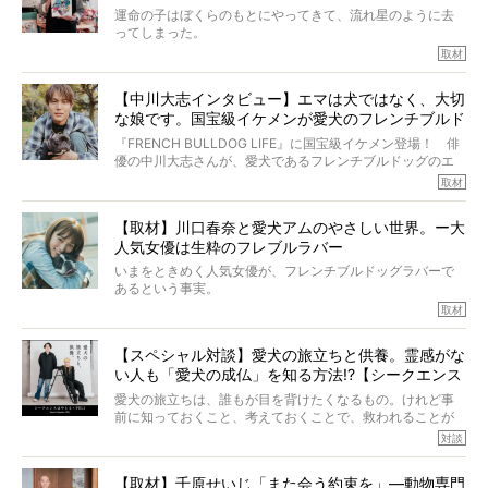
きの年齢は13歳と11ヶ月、レジェンド級のレジェンドでし
運命の子はぼくらのもとにやってきて、流れ星のように去
た。さらには、治療後3年間は一度も発作が起きなかったと
ってしまった。
いいます。
その悲しみを語ることはなかなかむずかしい。
取材
この事実はフレンチブルドッグだけでなく、脳腫瘍と闘う
けれども、ぼくらはそのことについて考えたいし、泣き出
多くの犬たちに勇気と希望を与えるに違いありません。桃
しそうな飼い主さんを目の前にして、ほんのすこしでも寄
太郎のオーナーである佐藤さんご夫婦に、治療の選択やケ
【中川大志インタビュー】エマは犬ではなく、大切
り添いたいと思う。
アについて詳しくお話しをうかがいました。
な娘です。国宝級イケメンが愛犬のフレンチブルド
その悲しみをいますぐ解消することはできないが、話をき
いて、泣いたり笑ったりするのもいいだろう。
ッグと一緒に登場
『FRENCH BULLDOG LIFE』に国宝級イケメン登場！ 俳
こんな子だった、こんなにいい子だった、ほんとうに愛し
優の中川大志さんが、愛犬であるフレンチブルドッグのエ
ていたと。
マちゃん（2歳の女の子）にメロメロとの情報を聞きつけ、
取材
ぼくらは上沼恵美子さんのご自宅へ伺って、お話をきこう
中川さんを直撃。そのフレブル愛をたっぷり語っていただ
と思った。
きました。他のフレブルオーナーさん同様、濃すぎる親バ
【取材】川口春奈と愛犬アムのやさしい世界。ー大
カエピソードが次から次へと飛び出しました。
人気女優は生粋のフレブルラバー
いまをときめく人気女優が、フレンチブルドッグラバーで
あるという事実。
そうです、その人は川口春奈さん。
取材
アムちゃんというパイドの女の子と暮らしています。
話を聞けば聞くほど、そして春奈さんとアムちゃんのやり
【スペシャル対談】愛犬の旅立ちと供養。霊感がな
とりを目の当たりにするほどに、そのフレンチブルドッグ
い人も「愛犬の成仏」を知る方法!?【シークエンス
愛がわたしたちのそれとまったく同じであることに、なん
だかうれしくなってしまったのでした。
はやとも×PELI】
愛犬の旅立ちは、誰もが目を背けたくなるもの。けれど事
春奈さんとアムちゃんのすてきな暮らしを、BUHI編集長の
前に知っておくこと、考えておくことで、救われることが
小西がいつくしみながら、切り取らせていただきます。
たくさんあります。
対談
今回は、お盆スペシャル企画。世間が認めるほどの霊視能
【取材】千原せいじ「また会う約束を」―動物専門
力をもつお笑い芸人「シークエンスはやとも」さんに、愛