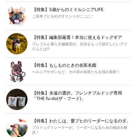
【特集】5歳からのミドルシニアLIFE
ご長寿ブヒをめざすヒントがここに！
【特集】編集部厳選！本当に使えるドッグギア
フレブルと暮らす編集部が、自信をもって紹介したいアイ
テムとは!?
【特集】もしものときの名医名鑑
ヘルニアやガンなど、その道の名医たちを独占取材！
【特集】永遠の選択。フレンチブルドッグ専用
「THE fu-do(ザ・フード)」
【特集】わたしは、愛ブヒのリーダーになるのダ。
プロドッグトレーナーが、リーダーになるための秘訣を解
説！