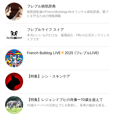
フレブル病気辞典
獣医師監修のFrenchBulldogLifeオリジナル病気辞典。愛ブ
ヒを守るための情報満載
フレブルライフ ストア
本当にいいものだけを、厳選紹介。FBLの公式オンラインス
トアです
French Bulldog LIVE
2025 (フレブルLIVE)
【特集】シン・スキンケア
【特集】レジェンドブヒの肖像ー10歳を超えて
10歳オーバーの元気なブヒを取材し、長寿の秘訣を探る。