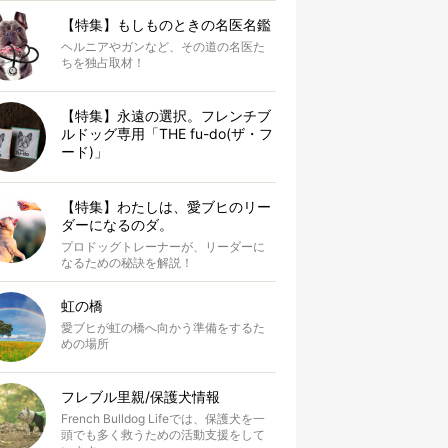
【特集】もしものときの名医名鑑
ヘルニアやガンなど、その道の名医た
ちを独占取材！
【特集】永遠の選択。フレンチブ
ルドッグ専用「THE fu-do(ザ・フ
ード)」
【特集】わたしは、愛ブヒのリー
ダーになるのダ。
プロドッグトレーナーが、リーダーに
なるための秘訣を解説！
虹の橋
愛ブヒが虹の橋へ向かう準備をするた
めの場所
フレブル里親/保護犬情報
French Bulldog Lifeでは、保護犬を一
頭でも多く救うための活動支援をして