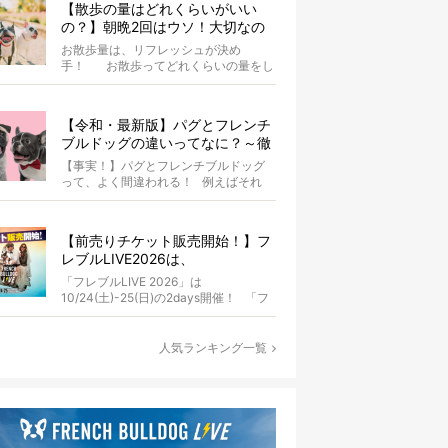
【散歩の量はどれくらいがいい
の？】朝晩2回はウソ！大切なの
は運動量より「リフレッシュ」〜
お散歩量は、リフレッシュが決め
お散歩にまつわる疑問FAQつき〜
手！ お散歩ってどれくらいの量をし
たらいいのか迷いませんか？ よ...
【令和・最新版】パグとフレンチ
ブルドッグの違いってなに？～徹
底解説～
【事実！】パグとフレンチブルドッグ
って、よく間違われる！ 例えばそれ
は、愛ブヒとのお散歩中。 &...
【前売りチケット販売開始！】フ
レブルLIVE2026は、
10/24(土)-25(日)開催！フレブル
「フレブルLIVE 2026」は
だらけのキャンプ・前夜祭・バス
10/24(土)-25(日)の2days開催！ 「フ
プランも新登場!?
レブルLIV...
人気ランキング一覧