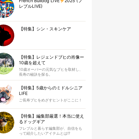
French Bulldog LIVE
2025 (フ
レブルLIVE)
【特集】シン・スキンケア
【特集】レジェンドブヒの肖像ー
10歳を超えて
10歳オーバーの元気なブヒを取材し、
長寿の秘訣を探る。
【特集】5歳からのミドルシニア
LIFE
ご長寿ブヒをめざすヒントがここに！
【特集】編集部厳選！本当に使え
るドッグギア
フレブルと暮らす編集部が、自信をも
って紹介したいアイテムとは!?