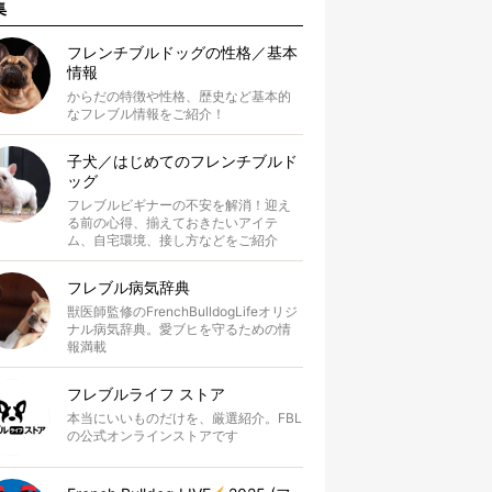
集
フレンチブルドッグの性格／基本
情報
からだの特徴や性格、歴史など基本的
なフレブル情報をご紹介！
子犬／はじめてのフレンチブルド
ッグ
フレブルビギナーの不安を解消！迎え
る前の心得、揃えておきたいアイテ
ム、自宅環境、接し方などをご紹介
フレブル病気辞典
獣医師監修のFrenchBulldogLifeオリジ
ナル病気辞典。愛ブヒを守るための情
報満載
フレブルライフ ストア
本当にいいものだけを、厳選紹介。FBL
の公式オンラインストアです