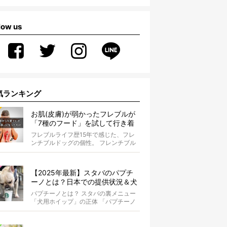
low us
気ランキング
お肌(皮膚)が弱かったフレブルが
「7種のフード」を試して行き着
いた「病院知らず」の実体験
フレブルライフ歴15年で感じた、フレ
ンチブルドッグの個性。 フレンチブル
ドッグと暮らしはじめて15年になる筆
者...
【2025年最新】スタバのパプチ
ーノとは？日本での提供状況＆犬
同伴OK店舗一覧も紹介！
パプチーノとは？ スタバの裏メニュー
「犬用ホイップ」の正体 「パプチーノ
（Puppuccino）」とは、紙コッ...