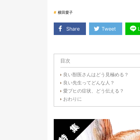
#
横田愛子
Share
Tweet
目次
良い獣医さんはどう見極める？
良い先生ってどんな人？
愛ブヒの症状、どう伝える？
おわりに