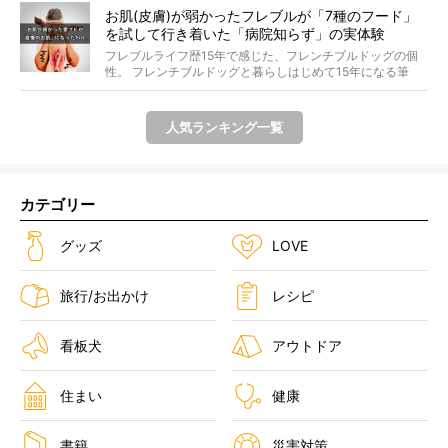
お肌(皮膚)が弱かったフレブルが「7種のフード」
を試して行き着いた「病院知らず」の実体験
フレブルライフ歴15年で感じた、フレンチブルドッグの個
性。 フレンチブルドッグと暮らしはじめて15年になる筆
者...
人気ランキング一覧
カテゴリー
グッズ
LOVE
旅行/お出かけ
レシピ
看板犬
アウトドア
住まい
健康
書籍
災害対策