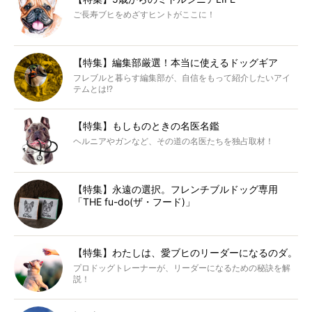
ご長寿ブヒをめざすヒントがここに！
【特集】編集部厳選！本当に使えるドッグギア
フレブルと暮らす編集部が、自信をもって紹介したいアイ
テムとは!?
【特集】もしものときの名医名鑑
ヘルニアやガンなど、その道の名医たちを独占取材！
【特集】永遠の選択。フレンチブルドッグ専用
「THE fu-do(ザ・フード)」
【特集】わたしは、愛ブヒのリーダーになるのダ。
プロドッグトレーナーが、リーダーになるための秘訣を解
説！