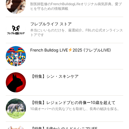
獣医師監修のFrenchBulldogLifeオリジナル病気辞典。愛ブ
ヒを守るための情報満載
フレブルライフ ストア
本当にいいものだけを、厳選紹介。FBLの公式オンラインス
トアです
French Bulldog LIVE
2025 (フレブルLIVE)
【特集】シン・スキンケア
【特集】レジェンドブヒの肖像ー10歳を超えて
10歳オーバーの元気なブヒを取材し、長寿の秘訣を探る。
【特集】5歳からのミドルシニアLIFE