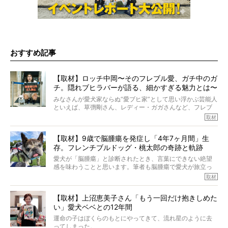
おすすめ記事
【取材】ロッチ中岡〜そのフレブル愛、ガチ中のガ
チ。隠れブヒラバーが語る、細かすぎる魅力とは〜
【前編】
みなさんが愛犬家ならぬ“愛ブヒ家”として思い浮かぶ芸能人
といえば、草彅剛さん、レディー・ガガさんなど、フレブ
ルを飼っている方が多いと思います。が、ロッチ中岡さん
取材
も、じつは大のフレブルラバーだというのをご存知です
か？ フレブルを飼っていないのにもかかわらず、中岡さ
【取材】9歳で脳腫瘍を発症し「4年7ヶ月間」生
んのインスタグラムを覗くと、たくさんのフレブルアカウ
存。フレンチブルドッグ・桃太郎の奇跡と軌跡
ントがフォローされていて、わが『FRENCH BULLDOG
LIFE』モデルのnicoやトーラスも、その中の一頭。
愛犬が「脳腫瘍」と診断されたとき、言葉にできない絶望
そんな中岡さんに、フレブルの魅力を語っていただきまし
感を味わうことと思います。筆者も脳腫瘍で愛犬が旅立っ
た。そのブヒ愛っぷりは、思ってた以上！ ガチ中のガチ
たひとり。だからこそ、どれほど厄介で困難な病気かを理
取材
でした!?
解をしているつもりです。「発症から1年生存すれば素晴ら
しい」とされるこの病気。
【取材】上沼恵美子さん「もう一回だけ抱きしめた
ところが、フレンチブルドッグの桃太郎は9歳で脳腫瘍を発
い」愛犬ベベとの12年間
症し、なんと4年7ヶ月間も生き抜いたのです。旅立ったと
きの年齢は13歳と11ヶ月、レジェンド級のレジェンドでし
運命の子はぼくらのもとにやってきて、流れ星のように去
た。さらには、治療後3年間は一度も発作が起きなかったと
ってしまった。