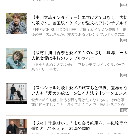
いいます。
その悲しみを語ることはなかなかむずかしい。
取材
この事実はフレンチブルドッグだけでなく、脳腫瘍と闘う
けれども、ぼくらはそのことについて考えたいし、泣き出
多くの犬たちに勇気と希望を与えるに違いありません。桃
しそうな飼い主さんを目の前にして、ほんのすこしでも寄
太郎のオーナーである佐藤さんご夫婦に、治療の選択やケ
【中川大志インタビュー】エマは犬ではなく、大切
り添いたいと思う。
アについて詳しくお話しをうかがいました。
な娘です。国宝級イケメンが愛犬のフレンチブルド
その悲しみをいますぐ解消することはできないが、話をき
いて、泣いたり笑ったりするのもいいだろう。
ッグと一緒に登場
『FRENCH BULLDOG LIFE』に国宝級イケメン登場！ 俳
こんな子だった、こんなにいい子だった、ほんとうに愛し
優の中川大志さんが、愛犬であるフレンチブルドッグのエ
ていたと。
マちゃん（2歳の女の子）にメロメロとの情報を聞きつけ、
取材
ぼくらは上沼恵美子さんのご自宅へ伺って、お話をきこう
中川さんを直撃。そのフレブル愛をたっぷり語っていただ
と思った。
きました。他のフレブルオーナーさん同様、濃すぎる親バ
【取材】川口春奈と愛犬アムのやさしい世界。ー大
カエピソードが次から次へと飛び出しました。
人気女優は生粋のフレブルラバー
いまをときめく人気女優が、フレンチブルドッグラバーで
あるという事実。
そうです、その人は川口春奈さん。
取材
アムちゃんというパイドの女の子と暮らしています。
話を聞けば聞くほど、そして春奈さんとアムちゃんのやり
【スペシャル対談】愛犬の旅立ちと供養。霊感がな
とりを目の当たりにするほどに、そのフレンチブルドッグ
い人も「愛犬の成仏」を知る方法!?【シークエンス
愛がわたしたちのそれとまったく同じであることに、なん
だかうれしくなってしまったのでした。
はやとも×PELI】
愛犬の旅立ちは、誰もが目を背けたくなるもの。けれど事
春奈さんとアムちゃんのすてきな暮らしを、BUHI編集長の
前に知っておくこと、考えておくことで、救われることが
小西がいつくしみながら、切り取らせていただきます。
たくさんあります。
対談
今回は、お盆スペシャル企画。世間が認めるほどの霊視能
【取材】千原せいじ「また会う約束を」―動物専門
力をもつお笑い芸人「シークエンスはやとも」さんに、愛
僧侶として伝える、希望の葬儀
犬の旅立ちや供養についてインタビュー。
インタビュアー兼対談相手は、大の犬好きで心霊分野の知