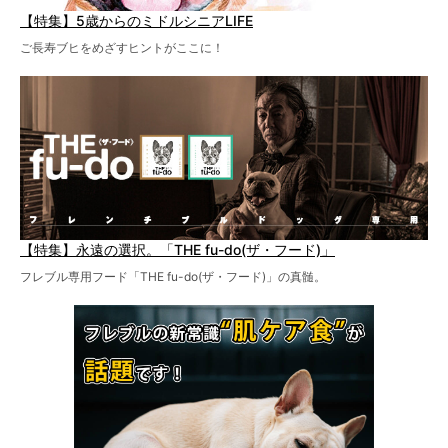
【特集】5歳からのミドルシニアLIFE
ご長寿ブヒをめざすヒントがここに！
【特集】永遠の選択。「THE fu-do(ザ・フード)」
フレブル専用フード「THE fu-do(ザ・フード)」の真髄。