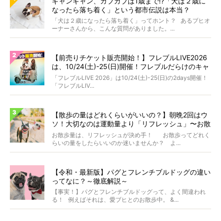
ギャンギャン、ガブガブは1歳まで!?「犬は２歳に
なったら落ち着く」という都市伝説は本当？
「犬は２歳になったら落ち着く」ってホント？ あるブヒオ
ーナーさんから、こんな質問がありました。...
【前売りチケット販売開始！】フレブルLIVE2026
は、10/24(土)-25(日)開催！フレブルだらけのキャ
ンプ・前夜祭・バスプランも新登場!?
「フレブルLIVE 2026」は10/24(土)-25(日)の2days開催！
「フレブルLIV...
【散歩の量はどれくらいがいいの？】朝晩2回はウ
ソ！大切なのは運動量より「リフレッシュ」〜お散
歩にまつわる疑問FAQつき〜
お散歩量は、リフレッシュが決め手！ お散歩ってどれく
らいの量をしたらいいのか迷いませんか？ よ...
【令和・最新版】パグとフレンチブルドッグの違い
ってなに？～徹底解説～
【事実！】パグとフレンチブルドッグって、よく間違われ
る！ 例えばそれは、愛ブヒとのお散歩中。 &...