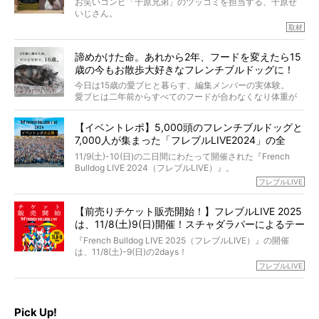
お笑いコンビ「千原兄弟」のツッコミを担当する、千原せ
識にも長けているPELIさん。
いじさん。
取材
「愛犬が旅立ったあと、ベッドやおもちゃはどうすればい
今年で結成35周年を迎え、芸人としての活躍も目覚ましい
い？」「お骨はどうするべき？」「お花やお線香は喜んで
中、2024年5月に動物専門僧侶になり世間を驚かせまし
くれる？」
諦めかけた命。あれから2年、フードを変えたら15
た。
さらには、霊感がない人でも愛犬が成仏したことを知る方
歳の今もお散歩大好きなフレンチブルドッグに！
僧侶としての名は「靖賢（せいけん）」。
法まで。
当時54歳という年齢にして、なぜ動物専門僧侶という道を
今日は15歳の愛ブヒと暮らす、編集メンバーの実体験。
選んだのか。
愛ブヒは二年前からすべてのフードが合わなくなり体重が
お笑い芸人だからこそ暗くなりすぎない、むしろ心がスッ
また、愛犬の旅立ちとどのように向き合うべきなのか。
激減。検査をしても異常はなく「年齢のせいですね…」と言
と軽くなる。
「動物専門僧侶」という立場で、お話しをうかがいまし
われてしまいました。
永久保存版のスペシャル対談です！
【イベントレポ】5,000頭のフレンチブルドッグと
た。
もう諦めるしかないのかな…そんなとき、我が家に届いたの
7,000人が集まった「フレブルLIVE2024」の全
が「THE fu-do(ザ・フード)」の試食品でした。
貌！
そして「THE fu-do(ザ・フード)」を食べつづけて二年、愛
11/9(土)-10(日)の二日間にわたって開催された『French
ブヒは15歳になり、今も元気にお散歩をしています。
Bulldog LIVE 2024（フレブルLIVE）』。
今回は、二年前の絶望から今までを包み隠さず、時系列で
今年はのべ5,000頭のフレンチブルドッグと7,000人のフレ
フレブルLIVE
お話しさせていただきます。
ブルオーナーが集まりました！
【前売りチケット販売開始！】フレブルLIVE 2025
day1の司会はフレブルラバーのロッチさん。day2の音楽フ
は、11/8(土)9(日)開催！スチャダラパーによるテー
ェスには世代ど真ん中のPUFFYが出演するなど、例年以上
に豪華なラインナップ。
マソング制作も決定
『French Bulldog LIVE 2025（フレブルLIVE）』の開催
北は北海道、南は鹿児島県から。全国のフレンチブルドッ
は、11/8(土)-9(日)の2days！
グが一堂に会した「フレブルLIVE2024」の模様を、詳しく
お得な前売りチケット、いよいよ販売スタートです！
フレブルLIVE
お届けです！
さらに今年はビッグニュースが。
なんと、ヒップホップグループ「スチャダラパー」がフレ
最後には2025年の情報もありますので、要チェックでござ
ブルLIVEのテーマソングを制作してくれることになりまし
います！
た！
Pick Up!