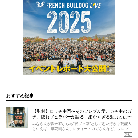
おすすめ記事
【取材】ロッチ中岡〜そのフレブル愛、ガチ中のガ
チ。隠れブヒラバーが語る、細かすぎる魅力とは〜
【前編】
みなさんが愛犬家ならぬ“愛ブヒ家”として思い浮かぶ芸能人
といえば、草彅剛さん、レディー・ガガさんなど、フレブ
ルを飼っている方が多いと思います。が、ロッチ中岡さん
取材