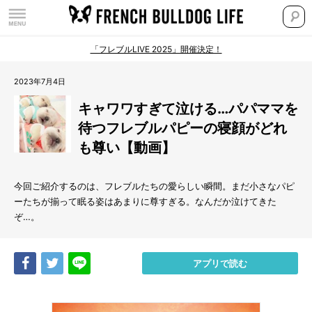
「フレブルLIVE 2025」開催決定！
2023年7月4日
キャワワすぎて泣ける…パパママを
待つフレブルパピーの寝顔がどれ
も尊い【動画】
今回ご紹介するのは、フレブルたちの愛らしい瞬間。まだ小さなパピ
ーたちが揃って眠る姿はあまりに尊すぎる。なんだか泣けてきた
ぞ…。
Share
Tweet
LINE
アプリで読む