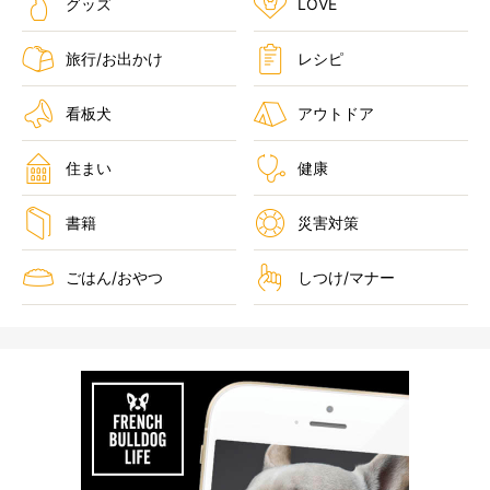
グッズ
LOVE
旅行/お出かけ
レシピ
看板犬
アウトドア
住まい
健康
書籍
災害対策
ごはん/おやつ
しつけ/マナー