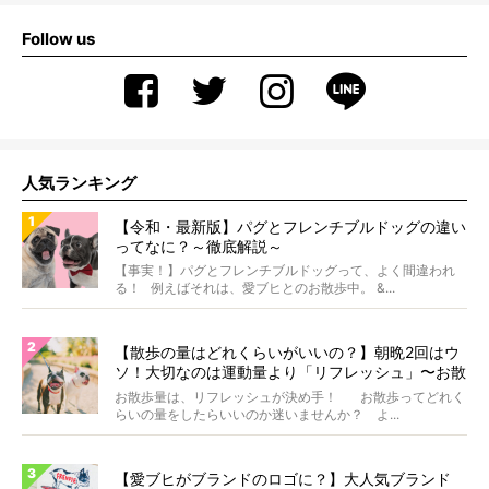
Follow us
人気ランキング
【令和・最新版】パグとフレンチブルドッグの違い
ってなに？～徹底解説～
【事実！】パグとフレンチブルドッグって、よく間違われ
る！ 例えばそれは、愛ブヒとのお散歩中。 &...
【散歩の量はどれくらいがいいの？】朝晩2回はウ
ソ！大切なのは運動量より「リフレッシュ」〜お散
歩にまつわる疑問FAQつき〜
お散歩量は、リフレッシュが決め手！ お散歩ってどれく
らいの量をしたらいいのか迷いませんか？ よ...
【愛ブヒがブランドのロゴに？】大人気ブランド