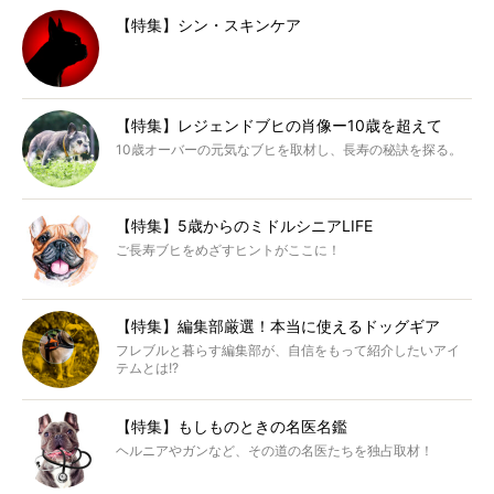
【特集】シン・スキンケア
【特集】レジェンドブヒの肖像ー10歳を超えて
10歳オーバーの元気なブヒを取材し、長寿の秘訣を探る。
【特集】5歳からのミドルシニアLIFE
ご長寿ブヒをめざすヒントがここに！
【特集】編集部厳選！本当に使えるドッグギア
フレブルと暮らす編集部が、自信をもって紹介したいアイ
テムとは!?
【特集】もしものときの名医名鑑
ヘルニアやガンなど、その道の名医たちを独占取材！