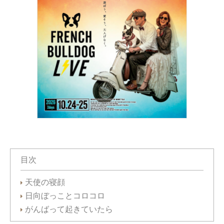
目次
天使の寝顔
日向ぼっことコロコロ
がんばって起きていたら