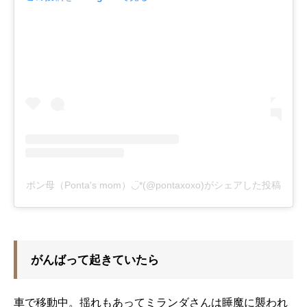
ポン母（Ponta's mom）◡̈*(@pontaxoxo)がシェアした投稿
がんばって起きていたら
車で移動中。揺れもあってミランダさんは睡魔に襲われ