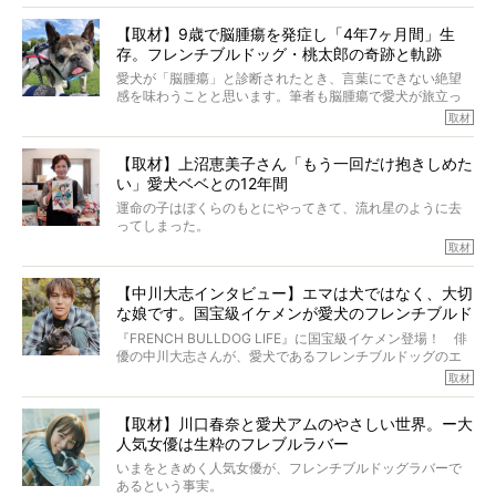
も、じつは大のフレブルラバーだというのをご存知です
か？ フレブルを飼っていないのにもかかわらず、中岡さ
【取材】9歳で脳腫瘍を発症し「4年7ヶ月間」生
んのインスタグラムを覗くと、たくさんのフレブルアカウ
存。フレンチブルドッグ・桃太郎の奇跡と軌跡
ントがフォローされていて、わが『FRENCH BULLDOG
LIFE』モデルのnicoやトーラスも、その中の一頭。
愛犬が「脳腫瘍」と診断されたとき、言葉にできない絶望
そんな中岡さんに、フレブルの魅力を語っていただきまし
感を味わうことと思います。筆者も脳腫瘍で愛犬が旅立っ
た。そのブヒ愛っぷりは、思ってた以上！ ガチ中のガチ
たひとり。だからこそ、どれほど厄介で困難な病気かを理
取材
でした!?
解をしているつもりです。「発症から1年生存すれば素晴ら
しい」とされるこの病気。
【取材】上沼恵美子さん「もう一回だけ抱きしめた
ところが、フレンチブルドッグの桃太郎は9歳で脳腫瘍を発
い」愛犬ベベとの12年間
症し、なんと4年7ヶ月間も生き抜いたのです。旅立ったと
きの年齢は13歳と11ヶ月、レジェンド級のレジェンドでし
運命の子はぼくらのもとにやってきて、流れ星のように去
た。さらには、治療後3年間は一度も発作が起きなかったと
ってしまった。
いいます。
その悲しみを語ることはなかなかむずかしい。
取材
この事実はフレンチブルドッグだけでなく、脳腫瘍と闘う
けれども、ぼくらはそのことについて考えたいし、泣き出
多くの犬たちに勇気と希望を与えるに違いありません。桃
しそうな飼い主さんを目の前にして、ほんのすこしでも寄
太郎のオーナーである佐藤さんご夫婦に、治療の選択やケ
【中川大志インタビュー】エマは犬ではなく、大切
り添いたいと思う。
アについて詳しくお話しをうかがいました。
な娘です。国宝級イケメンが愛犬のフレンチブルド
その悲しみをいますぐ解消することはできないが、話をき
いて、泣いたり笑ったりするのもいいだろう。
ッグと一緒に登場
『FRENCH BULLDOG LIFE』に国宝級イケメン登場！ 俳
こんな子だった、こんなにいい子だった、ほんとうに愛し
優の中川大志さんが、愛犬であるフレンチブルドッグのエ
ていたと。
マちゃん（2歳の女の子）にメロメロとの情報を聞きつけ、
取材
ぼくらは上沼恵美子さんのご自宅へ伺って、お話をきこう
中川さんを直撃。そのフレブル愛をたっぷり語っていただ
と思った。
きました。他のフレブルオーナーさん同様、濃すぎる親バ
【取材】川口春奈と愛犬アムのやさしい世界。ー大
カエピソードが次から次へと飛び出しました。
人気女優は生粋のフレブルラバー
いまをときめく人気女優が、フレンチブルドッグラバーで
あるという事実。