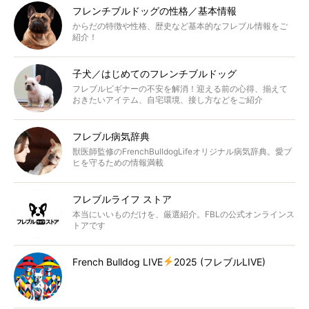
フレンチブルドッグの性格／基本情報
からだの特徴や性格、歴史など基本的なフレブル情報をご
紹介！
子犬／はじめてのフレンチブルドッグ
フレブルビギナーの不安を解消！迎える前の心得、揃えて
おきたいアイテム、自宅環境、接し方などをご紹介
フレブル病気辞典
獣医師監修のFrenchBulldogLifeオリジナル病気辞典。愛ブ
ヒを守るための情報満載
フレブルライフ ストア
本当にいいものだけを、厳選紹介。FBLの公式オンラインス
トアです
French Bulldog LIVE
2025 (フレブルLIVE)