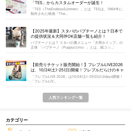
「TES」からカスタムオーダーが誕生！
「TES（TheEndlessSummer）」とは TESは、1964年に
制作された映画『The...
【2025年最新】スタバのパプチーノとは？日本で
の提供状況＆犬同伴OK店舗一覧も紹介！
パプチーノとは？ スタバの裏メニュー「犬用ホイップ」の
正体 「パプチーノ（Puppuccino）」とは、紙コッ...
【前売りチケット販売開始！】フレブルLIVE2026
は、10/24(土)-25(日)開催！フレブルだらけのキャ
ンプ・前夜祭・バスプランも新登場!?
「フレブルLIVE 2026」は10/24(土)-25(日)の2days開催！
「フレブルLIV...
人気ランキング一覧
カテゴリー