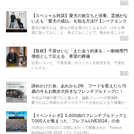
そうです、その人は川口春奈さん。
取材
アムちゃんというパイドの女の子と暮らしています。
話を聞けば聞くほど、そして春奈さんとアムちゃんのやり
【スペシャル対談】愛犬の旅立ちと供養。霊感がな
とりを目の当たりにするほどに、そのフレンチブルドッグ
い人も「愛犬の成仏」を知る方法!?【シークエンス
愛がわたしたちのそれとまったく同じであることに、なん
だかうれしくなってしまったのでした。
はやとも×PELI】
愛犬の旅立ちは、誰もが目を背けたくなるもの。けれど事
春奈さんとアムちゃんのすてきな暮らしを、BUHI編集長の
前に知っておくこと、考えておくことで、救われることが
小西がいつくしみながら、切り取らせていただきます。
たくさんあります。
対談
今回は、お盆スペシャル企画。世間が認めるほどの霊視能
【取材】千原せいじ「また会う約束を」―動物専門
力をもつお笑い芸人「シークエンスはやとも」さんに、愛
僧侶として伝える、希望の葬儀
犬の旅立ちや供養についてインタビュー。
インタビュアー兼対談相手は、大の犬好きで心霊分野の知
お笑いコンビ「千原兄弟」のツッコミを担当する、千原せ
識にも長けているPELIさん。
いじさん。
取材
「愛犬が旅立ったあと、ベッドやおもちゃはどうすればい
今年で結成35周年を迎え、芸人としての活躍も目覚ましい
い？」「お骨はどうするべき？」「お花やお線香は喜んで
中、2024年5月に動物専門僧侶になり世間を驚かせまし
くれる？」
諦めかけた命。あれから2年、フードを変えたら15
た。
さらには、霊感がない人でも愛犬が成仏したことを知る方
歳の今もお散歩大好きなフレンチブルドッグに！
僧侶としての名は「靖賢（せいけん）」。
法まで。
当時54歳という年齢にして、なぜ動物専門僧侶という道を
今日は15歳の愛ブヒと暮らす、編集メンバーの実体験。
選んだのか。
愛ブヒは二年前からすべてのフードが合わなくなり体重が
お笑い芸人だからこそ暗くなりすぎない、むしろ心がスッ
また、愛犬の旅立ちとどのように向き合うべきなのか。
激減。検査をしても異常はなく「年齢のせいですね…」と言
と軽くなる。
「動物専門僧侶」という立場で、お話しをうかがいまし
われてしまいました。
永久保存版のスペシャル対談です！
【イベントレポ】5,000頭のフレンチブルドッグと
た。
もう諦めるしかないのかな…そんなとき、我が家に届いたの
7,000人が集まった「フレブルLIVE2024」の全
が「THE fu-do(ザ・フード)」の試食品でした。
貌！
そして「THE fu-do(ザ・フード)」を食べつづけて二年、愛
11/9(土)-10(日)の二日間にわたって開催された『French
ブヒは15歳になり、今も元気にお散歩をしています。
Bulldog LIVE 2024（フレブルLIVE）』。