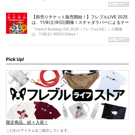
今回は、二年前の絶望から今までを包み隠さず、時系列で
今年はのべ5,000頭のフレンチブルドッグと7,000人のフレ
フレブルLIVE
お話しさせていただきます。
ブルオーナーが集まりました！
【前売りチケット販売開始！】フレブルLIVE 2025
day1の司会はフレブルラバーのロッチさん。day2の音楽フ
は、11/8(土)9(日)開催！スチャダラパーによるテー
ェスには世代ど真ん中のPUFFYが出演するなど、例年以上
に豪華なラインナップ。
マソング制作も決定
『French Bulldog LIVE 2025（フレブルLIVE）』の開催
北は北海道、南は鹿児島県から。全国のフレンチブルドッ
は、11/8(土)-9(日)の2days！
グが一堂に会した「フレブルLIVE2024」の模様を、詳しく
お得な前売りチケット、いよいよ販売スタートです！
フレブルLIVE
お届けです！
さらに今年はビッグニュースが。
なんと、ヒップホップグループ「スチャダラパー」がフレ
最後には2025年の情報もありますので、要チェックでござ
ブルLIVEのテーマソングを制作してくれることになりまし
います！
た！
Pick Up!
テーマソングの情報やお得な前売りチケットの販売情報な
ど、内容盛りだくさんでお送りしていますので、最後まで
お見逃しなく！
限定商品、続々入荷！
こだわりアイテムをご紹介しています。