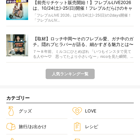
【前売りチケット販売開始！】フレブルLIVE2026
は、10/24(土)-25(日)開催！フレブルだらけのキャ
ンプ・前夜祭・バスプランも新登場!?
「フレブルLIVE 2026」は10/24(土)-25(日)の2days開催！
「フレブルLIV...
【取材】ロッチ中岡〜そのフレブル愛、ガチ中のガ
チ。隠れブヒラバーが語る、細かすぎる魅力とは〜
【前編】
７〜８年前、ミルコにひとめぼれ 「いつもインスタで見て
る人や〜♡ 思ってたより小さいなー」nicoを見た瞬間、...
人気ランキング一覧
カテゴリー
グッズ
LOVE
旅行/お出かけ
レシピ