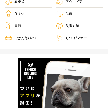
看板犬
アウトドア
住まい
健康
書籍
災害対策
ごはん/おやつ
しつけ/マナー