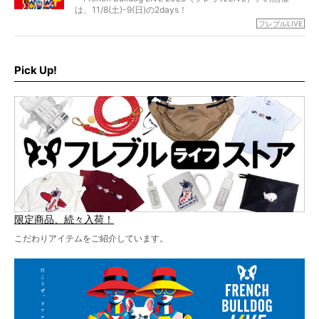
北は北海道、南は鹿児島県から。全国のフレンチブルドッ
は、11/8(土)-9(日)の2days！
グが一堂に会した「フレブルLIVE2024」の模様を、詳しく
お得な前売りチケット、いよいよ販売スタートです！
フレブルLIVE
お届けです！
さらに今年はビッグニュースが。
なんと、ヒップホップグループ「スチャダラパー」がフレ
最後には2025年の情報もありますので、要チェックでござ
ブルLIVEのテーマソングを制作してくれることになりまし
います！
た！
Pick Up!
テーマソングの情報やお得な前売りチケットの販売情報な
ど、内容盛りだくさんでお送りしていますので、最後まで
お見逃しなく！
限定商品、続々入荷！
こだわりアイテムをご紹介しています。