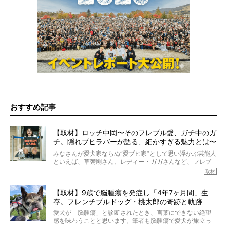
おすすめ記事
【取材】ロッチ中岡〜そのフレブル愛、ガチ中のガ
チ。隠れブヒラバーが語る、細かすぎる魅力とは〜
【前編】
みなさんが愛犬家ならぬ“愛ブヒ家”として思い浮かぶ芸能人
といえば、草彅剛さん、レディー・ガガさんなど、フレブ
ルを飼っている方が多いと思います。が、ロッチ中岡さん
取材
も、じつは大のフレブルラバーだというのをご存知です
か？ フレブルを飼っていないのにもかかわらず、中岡さ
【取材】9歳で脳腫瘍を発症し「4年7ヶ月間」生
んのインスタグラムを覗くと、たくさんのフレブルアカウ
存。フレンチブルドッグ・桃太郎の奇跡と軌跡
ントがフォローされていて、わが『FRENCH BULLDOG
LIFE』モデルのnicoやトーラスも、その中の一頭。
愛犬が「脳腫瘍」と診断されたとき、言葉にできない絶望
そんな中岡さんに、フレブルの魅力を語っていただきまし
感を味わうことと思います。筆者も脳腫瘍で愛犬が旅立っ
た。そのブヒ愛っぷりは、思ってた以上！ ガチ中のガチ