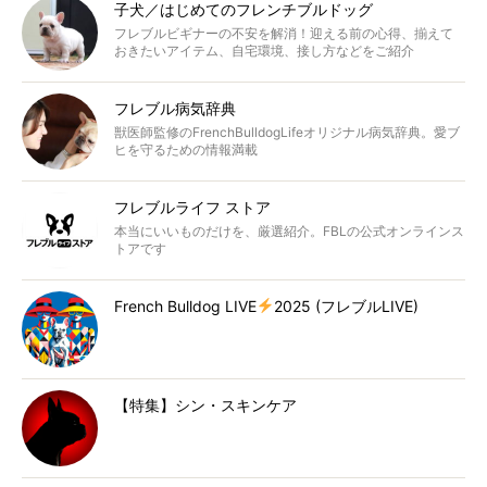
子犬／はじめてのフレンチブルドッグ
フレブルビギナーの不安を解消！迎える前の心得、揃えて
おきたいアイテム、自宅環境、接し方などをご紹介
フレブル病気辞典
獣医師監修のFrenchBulldogLifeオリジナル病気辞典。愛ブ
ヒを守るための情報満載
フレブルライフ ストア
本当にいいものだけを、厳選紹介。FBLの公式オンラインス
トアです
French Bulldog LIVE
2025 (フレブルLIVE)
【特集】シン・スキンケア