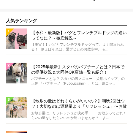
人気ランキング
【令和・最新版】パグとフレンチブルドッグの違い
ってなに？～徹底解説～
【事実！】パグとフレンチブルドッグって、よく間違われ
る！ 例えばそれは、愛ブヒとのお散歩中。 &...
【2025年最新】スタバのパプチーノとは？日本で
の提供状況＆犬同伴OK店舗一覧も紹介！
パプチーノとは？ スタバの裏メニュー「犬用ホイップ」の
正体 「パプチーノ（Puppuccino）」とは、紙コッ...
【散歩の量はどれくらいがいいの？】朝晩2回はウ
ソ！大切なのは運動量より「リフレッシュ」〜お散
歩にまつわる疑問FAQつき〜
お散歩量は、リフレッシュが決め手！ お散歩ってどれく
らいの量をしたらいいのか迷いませんか？ よ...