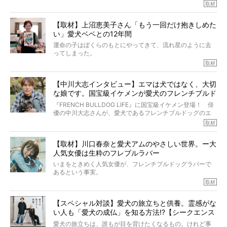
たひとり。だからこそ、どれほど厄介で困難な病気かを理
取材
でした!?
解をしているつもりです。「発症から1年生存すれば素晴ら
しい」とされるこの病気。
【取材】上沼恵美子さん「もう一回だけ抱きしめた
ところが、フレンチブルドッグの桃太郎は9歳で脳腫瘍を発
い」愛犬ベベとの12年間
症し、なんと4年7ヶ月間も生き抜いたのです。旅立ったと
きの年齢は13歳と11ヶ月、レジェンド級のレジェンドでし
運命の子はぼくらのもとにやってきて、流れ星のように去
た。さらには、治療後3年間は一度も発作が起きなかったと
ってしまった。
いいます。
その悲しみを語ることはなかなかむずかしい。
取材
この事実はフレンチブルドッグだけでなく、脳腫瘍と闘う
けれども、ぼくらはそのことについて考えたいし、泣き出
多くの犬たちに勇気と希望を与えるに違いありません。桃
しそうな飼い主さんを目の前にして、ほんのすこしでも寄
太郎のオーナーである佐藤さんご夫婦に、治療の選択やケ
【中川大志インタビュー】エマは犬ではなく、大切
り添いたいと思う。
アについて詳しくお話しをうかがいました。
な娘です。国宝級イケメンが愛犬のフレンチブルド
その悲しみをいますぐ解消することはできないが、話をき
いて、泣いたり笑ったりするのもいいだろう。
ッグと一緒に登場
『FRENCH BULLDOG LIFE』に国宝級イケメン登場！ 俳
こんな子だった、こんなにいい子だった、ほんとうに愛し
優の中川大志さんが、愛犬であるフレンチブルドッグのエ
ていたと。
マちゃん（2歳の女の子）にメロメロとの情報を聞きつけ、
取材
ぼくらは上沼恵美子さんのご自宅へ伺って、お話をきこう
中川さんを直撃。そのフレブル愛をたっぷり語っていただ
と思った。
きました。他のフレブルオーナーさん同様、濃すぎる親バ
【取材】川口春奈と愛犬アムのやさしい世界。ー大
カエピソードが次から次へと飛び出しました。
人気女優は生粋のフレブルラバー
いまをときめく人気女優が、フレンチブルドッグラバーで
あるという事実。
そうです、その人は川口春奈さん。
取材
アムちゃんというパイドの女の子と暮らしています。
話を聞けば聞くほど、そして春奈さんとアムちゃんのやり
【スペシャル対談】愛犬の旅立ちと供養。霊感がな
とりを目の当たりにするほどに、そのフレンチブルドッグ
い人も「愛犬の成仏」を知る方法!?【シークエンス
愛がわたしたちのそれとまったく同じであることに、なん
だかうれしくなってしまったのでした。
はやとも×PELI】
愛犬の旅立ちは、誰もが目を背けたくなるもの。けれど事