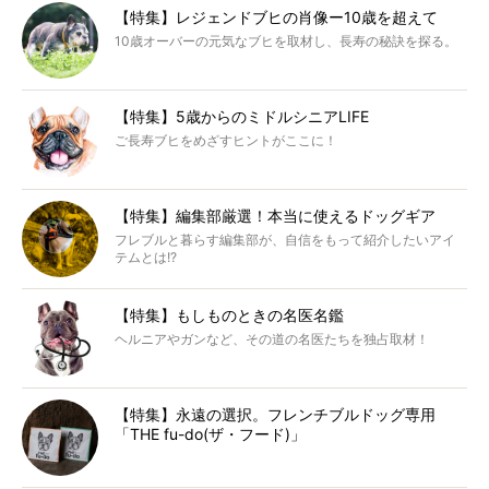
【特集】レジェンドブヒの肖像ー10歳を超えて
10歳オーバーの元気なブヒを取材し、長寿の秘訣を探る。
【特集】5歳からのミドルシニアLIFE
ご長寿ブヒをめざすヒントがここに！
【特集】編集部厳選！本当に使えるドッグギア
フレブルと暮らす編集部が、自信をもって紹介したいアイ
テムとは!?
【特集】もしものときの名医名鑑
ヘルニアやガンなど、その道の名医たちを独占取材！
【特集】永遠の選択。フレンチブルドッグ専用
「THE fu-do(ザ・フード)」