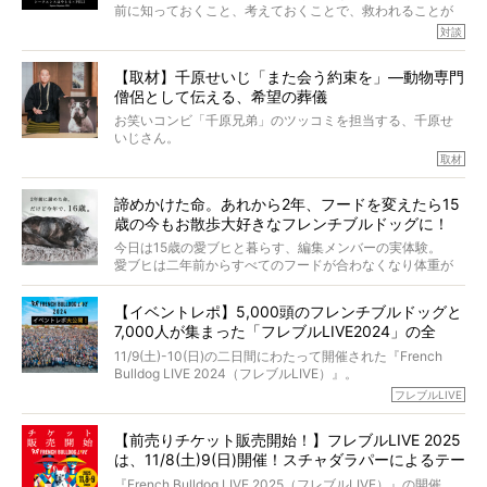
春奈さんとアムちゃんのすてきな暮らしを、BUHI編集長の
前に知っておくこと、考えておくことで、救われることが
小西がいつくしみながら、切り取らせていただきます。
たくさんあります。
対談
今回は、お盆スペシャル企画。世間が認めるほどの霊視能
【取材】千原せいじ「また会う約束を」―動物専門
力をもつお笑い芸人「シークエンスはやとも」さんに、愛
僧侶として伝える、希望の葬儀
犬の旅立ちや供養についてインタビュー。
インタビュアー兼対談相手は、大の犬好きで心霊分野の知
お笑いコンビ「千原兄弟」のツッコミを担当する、千原せ
識にも長けているPELIさん。
いじさん。
取材
「愛犬が旅立ったあと、ベッドやおもちゃはどうすればい
今年で結成35周年を迎え、芸人としての活躍も目覚ましい
い？」「お骨はどうするべき？」「お花やお線香は喜んで
中、2024年5月に動物専門僧侶になり世間を驚かせまし
くれる？」
諦めかけた命。あれから2年、フードを変えたら15
た。
さらには、霊感がない人でも愛犬が成仏したことを知る方
歳の今もお散歩大好きなフレンチブルドッグに！
僧侶としての名は「靖賢（せいけん）」。
法まで。
当時54歳という年齢にして、なぜ動物専門僧侶という道を
今日は15歳の愛ブヒと暮らす、編集メンバーの実体験。
選んだのか。
愛ブヒは二年前からすべてのフードが合わなくなり体重が
お笑い芸人だからこそ暗くなりすぎない、むしろ心がスッ
また、愛犬の旅立ちとどのように向き合うべきなのか。
激減。検査をしても異常はなく「年齢のせいですね…」と言
と軽くなる。
「動物専門僧侶」という立場で、お話しをうかがいまし
われてしまいました。
永久保存版のスペシャル対談です！
【イベントレポ】5,000頭のフレンチブルドッグと
た。
もう諦めるしかないのかな…そんなとき、我が家に届いたの
7,000人が集まった「フレブルLIVE2024」の全
が「THE fu-do(ザ・フード)」の試食品でした。
貌！
そして「THE fu-do(ザ・フード)」を食べつづけて二年、愛
11/9(土)-10(日)の二日間にわたって開催された『French
ブヒは15歳になり、今も元気にお散歩をしています。
Bulldog LIVE 2024（フレブルLIVE）』。
今回は、二年前の絶望から今までを包み隠さず、時系列で
今年はのべ5,000頭のフレンチブルドッグと7,000人のフレ
フレブルLIVE
お話しさせていただきます。
ブルオーナーが集まりました！
【前売りチケット販売開始！】フレブルLIVE 2025
day1の司会はフレブルラバーのロッチさん。day2の音楽フ
は、11/8(土)9(日)開催！スチャダラパーによるテー
ェスには世代ど真ん中のPUFFYが出演するなど、例年以上
に豪華なラインナップ。
マソング制作も決定
『French Bulldog LIVE 2025（フレブルLIVE）』の開催