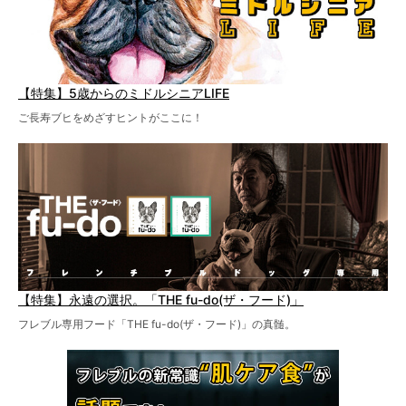
【特集】5歳からのミドルシニアLIFE
ご長寿ブヒをめざすヒントがここに！
【特集】永遠の選択。「THE fu-do(ザ・フード)」
フレブル専用フード「THE fu-do(ザ・フード)」の真髄。