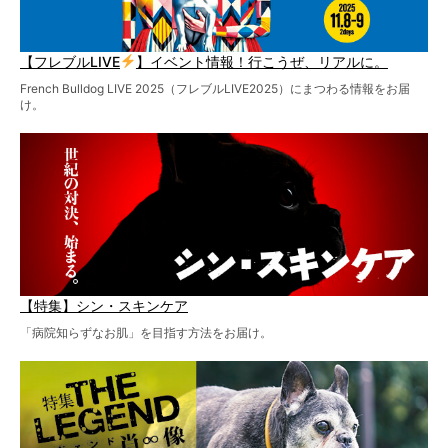
【フレブルLIVE
】イベント情報！行こうぜ、リアルに。
French Bulldog LIVE 2025（フレブルLIVE2025）にまつわる情報をお届
け。
【特集】シン・スキンケア
「病院知らずなお肌」を目指す方法をお届け。