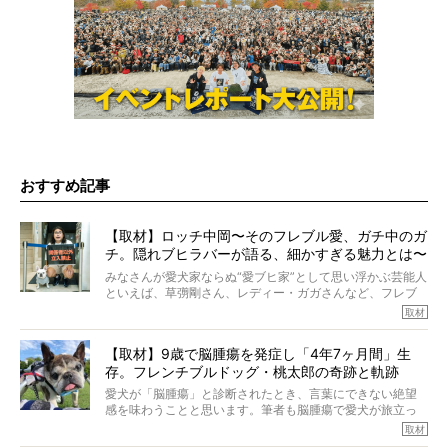
おすすめ記事
【取材】ロッチ中岡〜そのフレブル愛、ガチ中のガ
チ。隠れブヒラバーが語る、細かすぎる魅力とは〜
【前編】
みなさんが愛犬家ならぬ“愛ブヒ家”として思い浮かぶ芸能人
といえば、草彅剛さん、レディー・ガガさんなど、フレブ
ルを飼っている方が多いと思います。が、ロッチ中岡さん
取材
も、じつは大のフレブルラバーだというのをご存知です
か？ フレブルを飼っていないのにもかかわらず、中岡さ
【取材】9歳で脳腫瘍を発症し「4年7ヶ月間」生
んのインスタグラムを覗くと、たくさんのフレブルアカウ
存。フレンチブルドッグ・桃太郎の奇跡と軌跡
ントがフォローされていて、わが『FRENCH BULLDOG
LIFE』モデルのnicoやトーラスも、その中の一頭。
愛犬が「脳腫瘍」と診断されたとき、言葉にできない絶望
そんな中岡さんに、フレブルの魅力を語っていただきまし
感を味わうことと思います。筆者も脳腫瘍で愛犬が旅立っ
た。そのブヒ愛っぷりは、思ってた以上！ ガチ中のガチ
たひとり。だからこそ、どれほど厄介で困難な病気かを理
取材
でした!?
解をしているつもりです。「発症から1年生存すれば素晴ら