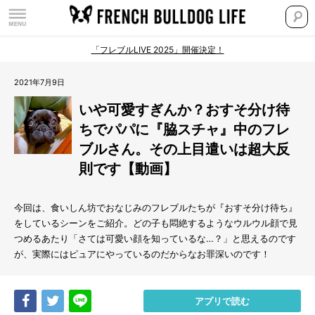
「フレブルLIVE 2025」開催決定！
2021年7月9日
いや可愛すぎんか？おすそ分け待
ちでパパに『脇スチャ』中のフレ
ブルさん。その上目遣いは超大反
則です【動画】
今回は、食いしん坊でおなじみのフレブルたちが『おすそ分け待ち』
をしているシーンをご紹介。どの子も悶絶するようなウルウル顔で見
つめるあたり「さては可愛い顔を知っているな…？」と思えるのです
が、実際にはピュアにやっているのだからなお罪深いのです！
Share
Tweet
LINE
アプリで読む