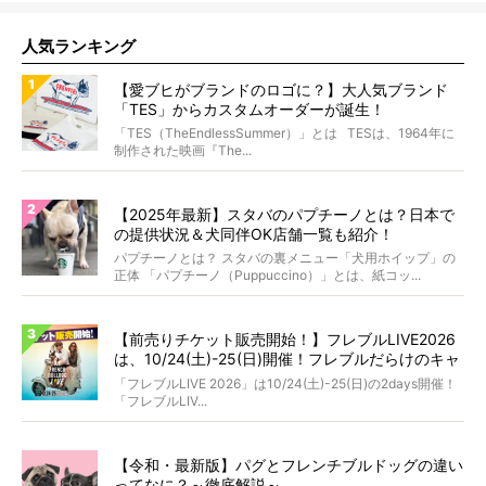
人気ランキング
【愛ブヒがブランドのロゴに？】大人気ブランド
「TES」からカスタムオーダーが誕生！
「TES（TheEndlessSummer）」とは TESは、1964年に
制作された映画『The...
【2025年最新】スタバのパプチーノとは？日本で
の提供状況＆犬同伴OK店舗一覧も紹介！
パプチーノとは？ スタバの裏メニュー「犬用ホイップ」の
正体 「パプチーノ（Puppuccino）」とは、紙コッ...
【前売りチケット販売開始！】フレブルLIVE2026
は、10/24(土)-25(日)開催！フレブルだらけのキャ
ンプ・前夜祭・バスプランも新登場!?
「フレブルLIVE 2026」は10/24(土)-25(日)の2days開催！
「フレブルLIV...
【令和・最新版】パグとフレンチブルドッグの違い
ってなに？～徹底解説～