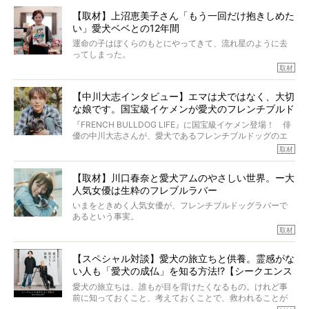
しい」とされるこの病気。
【取材】上沼恵美子さん「もう一回だけ抱きしめた
ところが、フレンチブルドッグの桃太郎は9歳で脳腫瘍を発
い」愛犬ベベとの12年間
症し、なんと4年7ヶ月間も生き抜いたのです。旅立ったと
きの年齢は13歳と11ヶ月、レジェンド級のレジェンドでし
運命の子はぼくらのもとにやってきて、流れ星のように去
た。さらには、治療後3年間は一度も発作が起きなかったと
ってしまった。
いいます。
その悲しみを語ることはなかなかむずかしい。
取材
この事実はフレンチブルドッグだけでなく、脳腫瘍と闘う
けれども、ぼくらはそのことについて考えたいし、泣き出
多くの犬たちに勇気と希望を与えるに違いありません。桃
しそうな飼い主さんを目の前にして、ほんのすこしでも寄
太郎のオーナーである佐藤さんご夫婦に、治療の選択やケ
【中川大志インタビュー】エマは犬ではなく、大切
り添いたいと思う。
アについて詳しくお話しをうかがいました。
な娘です。国宝級イケメンが愛犬のフレンチブルド
その悲しみをいますぐ解消することはできないが、話をき
いて、泣いたり笑ったりするのもいいだろう。
ッグと一緒に登場
『FRENCH BULLDOG LIFE』に国宝級イケメン登場！ 俳
こんな子だった、こんなにいい子だった、ほんとうに愛し
優の中川大志さんが、愛犬であるフレンチブルドッグのエ
ていたと。
マちゃん（2歳の女の子）にメロメロとの情報を聞きつけ、
取材
ぼくらは上沼恵美子さんのご自宅へ伺って、お話をきこう
中川さんを直撃。そのフレブル愛をたっぷり語っていただ
と思った。
きました。他のフレブルオーナーさん同様、濃すぎる親バ
【取材】川口春奈と愛犬アムのやさしい世界。ー大
カエピソードが次から次へと飛び出しました。
人気女優は生粋のフレブルラバー
いまをときめく人気女優が、フレンチブルドッグラバーで
あるという事実。
そうです、その人は川口春奈さん。
取材
アムちゃんというパイドの女の子と暮らしています。
話を聞けば聞くほど、そして春奈さんとアムちゃんのやり
【スペシャル対談】愛犬の旅立ちと供養。霊感がな
とりを目の当たりにするほどに、そのフレンチブルドッグ
い人も「愛犬の成仏」を知る方法!?【シークエンス
愛がわたしたちのそれとまったく同じであることに、なん
だかうれしくなってしまったのでした。
はやとも×PELI】
愛犬の旅立ちは、誰もが目を背けたくなるもの。けれど事
春奈さんとアムちゃんのすてきな暮らしを、BUHI編集長の
前に知っておくこと、考えておくことで、救われることが
小西がいつくしみながら、切り取らせていただきます。
たくさんあります。