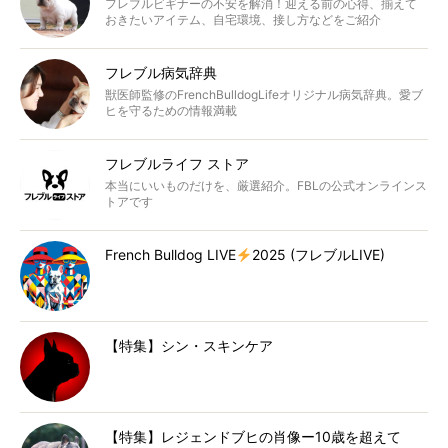
フレブルビギナーの不安を解消！迎える前の心得、揃えて
おきたいアイテム、自宅環境、接し方などをご紹介
フレブル病気辞典
獣医師監修のFrenchBulldogLifeオリジナル病気辞典。愛ブ
ヒを守るための情報満載
フレブルライフ ストア
本当にいいものだけを、厳選紹介。FBLの公式オンラインス
トアです
French Bulldog LIVE
2025 (フレブルLIVE)
【特集】シン・スキンケア
【特集】レジェンドブヒの肖像ー10歳を超えて