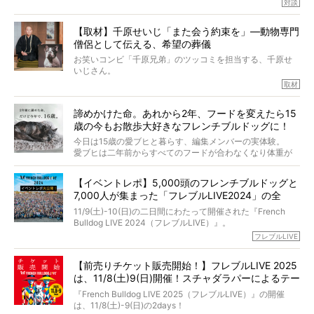
対談
今回は、お盆スペシャル企画。世間が認めるほどの霊視能
【取材】千原せいじ「また会う約束を」―動物専門
力をもつお笑い芸人「シークエンスはやとも」さんに、愛
僧侶として伝える、希望の葬儀
犬の旅立ちや供養についてインタビュー。
インタビュアー兼対談相手は、大の犬好きで心霊分野の知
お笑いコンビ「千原兄弟」のツッコミを担当する、千原せ
識にも長けているPELIさん。
いじさん。
取材
「愛犬が旅立ったあと、ベッドやおもちゃはどうすればい
今年で結成35周年を迎え、芸人としての活躍も目覚ましい
い？」「お骨はどうするべき？」「お花やお線香は喜んで
中、2024年5月に動物専門僧侶になり世間を驚かせまし
くれる？」
諦めかけた命。あれから2年、フードを変えたら15
た。
さらには、霊感がない人でも愛犬が成仏したことを知る方
歳の今もお散歩大好きなフレンチブルドッグに！
僧侶としての名は「靖賢（せいけん）」。
法まで。
当時54歳という年齢にして、なぜ動物専門僧侶という道を
今日は15歳の愛ブヒと暮らす、編集メンバーの実体験。
選んだのか。
愛ブヒは二年前からすべてのフードが合わなくなり体重が
お笑い芸人だからこそ暗くなりすぎない、むしろ心がスッ
また、愛犬の旅立ちとどのように向き合うべきなのか。
激減。検査をしても異常はなく「年齢のせいですね…」と言
と軽くなる。
「動物専門僧侶」という立場で、お話しをうかがいまし
われてしまいました。
永久保存版のスペシャル対談です！
【イベントレポ】5,000頭のフレンチブルドッグと
た。
もう諦めるしかないのかな…そんなとき、我が家に届いたの
7,000人が集まった「フレブルLIVE2024」の全
が「THE fu-do(ザ・フード)」の試食品でした。
貌！
そして「THE fu-do(ザ・フード)」を食べつづけて二年、愛
11/9(土)-10(日)の二日間にわたって開催された『French
ブヒは15歳になり、今も元気にお散歩をしています。
Bulldog LIVE 2024（フレブルLIVE）』。
今回は、二年前の絶望から今までを包み隠さず、時系列で
今年はのべ5,000頭のフレンチブルドッグと7,000人のフレ
フレブルLIVE
お話しさせていただきます。
ブルオーナーが集まりました！
【前売りチケット販売開始！】フレブルLIVE 2025
day1の司会はフレブルラバーのロッチさん。day2の音楽フ
は、11/8(土)9(日)開催！スチャダラパーによるテー
ェスには世代ど真ん中のPUFFYが出演するなど、例年以上
に豪華なラインナップ。
マソング制作も決定
『French Bulldog LIVE 2025（フレブルLIVE）』の開催
北は北海道、南は鹿児島県から。全国のフレンチブルドッ
は、11/8(土)-9(日)の2days！
グが一堂に会した「フレブルLIVE2024」の模様を、詳しく