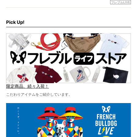
お得な前売りチケット、いよいよ販売スタートです！
フレブルLIVE
お届けです！
さらに今年はビッグニュースが。
なんと、ヒップホップグループ「スチャダラパー」がフレ
最後には2025年の情報もありますので、要チェックでござ
ブルLIVEのテーマソングを制作してくれることになりまし
います！
た！
Pick Up!
テーマソングの情報やお得な前売りチケットの販売情報な
ど、内容盛りだくさんでお送りしていますので、最後まで
お見逃しなく！
限定商品、続々入荷！
こだわりアイテムをご紹介しています。