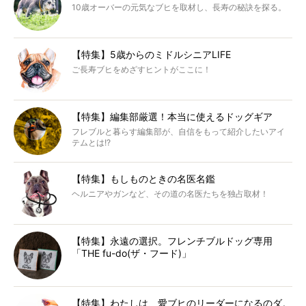
10歳オーバーの元気なブヒを取材し、長寿の秘訣を探る。
【特集】5歳からのミドルシニアLIFE
ご長寿ブヒをめざすヒントがここに！
【特集】編集部厳選！本当に使えるドッグギア
フレブルと暮らす編集部が、自信をもって紹介したいアイ
テムとは!?
【特集】もしものときの名医名鑑
ヘルニアやガンなど、その道の名医たちを独占取材！
【特集】永遠の選択。フレンチブルドッグ専用
「THE fu-do(ザ・フード)」
【特集】わたしは、愛ブヒのリーダーになるのダ。