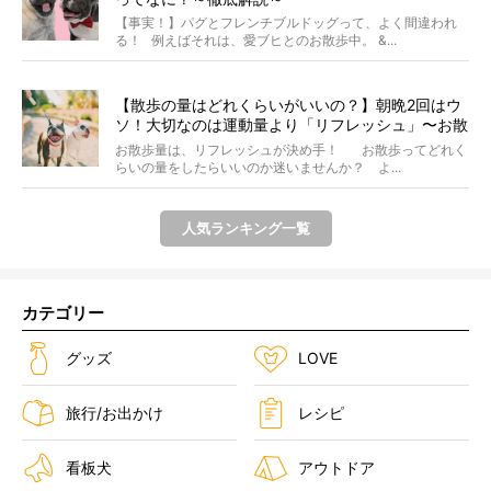
【事実！】パグとフレンチブルドッグって、よく間違われ
る！ 例えばそれは、愛ブヒとのお散歩中。 &...
【散歩の量はどれくらいがいいの？】朝晩2回はウ
ソ！大切なのは運動量より「リフレッシュ」〜お散
歩にまつわる疑問FAQつき〜
お散歩量は、リフレッシュが決め手！ お散歩ってどれく
らいの量をしたらいいのか迷いませんか？ よ...
人気ランキング一覧
カテゴリー
グッズ
LOVE
旅行/お出かけ
レシピ
看板犬
アウトドア