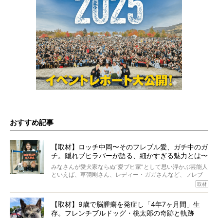
おすすめ記事
【取材】ロッチ中岡〜そのフレブル愛、ガチ中のガ
チ。隠れブヒラバーが語る、細かすぎる魅力とは〜
【前編】
みなさんが愛犬家ならぬ“愛ブヒ家”として思い浮かぶ芸能人
といえば、草彅剛さん、レディー・ガガさんなど、フレブ
ルを飼っている方が多いと思います。が、ロッチ中岡さん
取材
も、じつは大のフレブルラバーだというのをご存知です
か？ フレブルを飼っていないのにもかかわらず、中岡さ
【取材】9歳で脳腫瘍を発症し「4年7ヶ月間」生
んのインスタグラムを覗くと、たくさんのフレブルアカウ
存。フレンチブルドッグ・桃太郎の奇跡と軌跡
ントがフォローされていて、わが『FRENCH BULLDOG