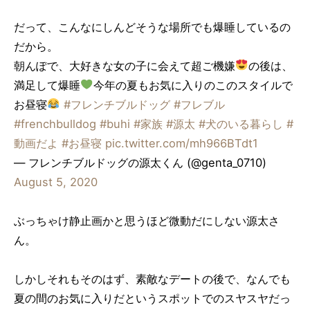
だって、こんなにしんどそうな場所でも爆睡しているの
だから。
朝んぽで、大好きな女の子に会えて超ご機嫌
の後は、
満足して爆睡
今年の夏もお気に入りのこのスタイルで
お昼寝
#フレンチブルドッグ
#フレブル
#frenchbulldog
#buhi
#家族
#源太
#犬のいる暮らし
#
動画だよ
#お昼寝
pic.twitter.com/mh966BTdt1
— フレンチブルドッグの源太くん (@genta_0710)
August 5, 2020
ぶっちゃけ静止画かと思うほど微動だにしない源太さ
ん。
しかしそれもそのはず、素敵なデートの後で、なんでも
夏の間のお気に入りだというスポットでのスヤスヤだっ