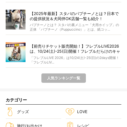
【2025年最新】スタバのパプチーノとは？日本で
の提供状況＆犬同伴OK店舗一覧も紹介！
パプチーノとは？ スタバの裏メニュー「犬用ホイップ」の
正体 「パプチーノ（Puppuccino）」とは、紙コッ...
【前売りチケット販売開始！】フレブルLIVE2026
は、10/24(土)-25(日)開催！フレブルだらけのキャ
ンプ・前夜祭・バスプランも新登場!?
「フレブルLIVE 2026」は10/24(土)-25(日)の2days開催！
「フレブルLIV...
人気ランキング一覧
カテゴリー
グッズ
LOVE
旅行/お出かけ
レシピ