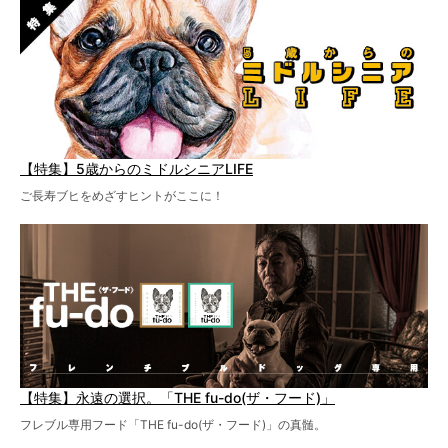
【特集】5歳からのミドルシニアLIFE
ご長寿ブヒをめざすヒントがここに！
【特集】永遠の選択。「THE fu-do(ザ・フード)」
フレブル専用フード「THE fu-do(ザ・フード)」の真髄。