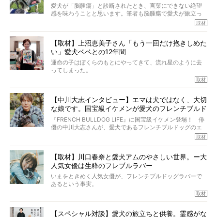
LIFE』モデルのnicoやトーラスも、その中の一頭。
愛犬が「脳腫瘍」と診断されたとき、言葉にできない絶望
そんな中岡さんに、フレブルの魅力を語っていただきまし
感を味わうことと思います。筆者も脳腫瘍で愛犬が旅立っ
た。そのブヒ愛っぷりは、思ってた以上！ ガチ中のガチ
たひとり。だからこそ、どれほど厄介で困難な病気かを理
取材
でした!?
解をしているつもりです。「発症から1年生存すれば素晴ら
しい」とされるこの病気。
【取材】上沼恵美子さん「もう一回だけ抱きしめた
ところが、フレンチブルドッグの桃太郎は9歳で脳腫瘍を発
い」愛犬ベベとの12年間
症し、なんと4年7ヶ月間も生き抜いたのです。旅立ったと
きの年齢は13歳と11ヶ月、レジェンド級のレジェンドでし
運命の子はぼくらのもとにやってきて、流れ星のように去
た。さらには、治療後3年間は一度も発作が起きなかったと
ってしまった。
いいます。
その悲しみを語ることはなかなかむずかしい。
取材
この事実はフレンチブルドッグだけでなく、脳腫瘍と闘う
けれども、ぼくらはそのことについて考えたいし、泣き出
多くの犬たちに勇気と希望を与えるに違いありません。桃
しそうな飼い主さんを目の前にして、ほんのすこしでも寄
太郎のオーナーである佐藤さんご夫婦に、治療の選択やケ
【中川大志インタビュー】エマは犬ではなく、大切
り添いたいと思う。
アについて詳しくお話しをうかがいました。
な娘です。国宝級イケメンが愛犬のフレンチブルド
その悲しみをいますぐ解消することはできないが、話をき
いて、泣いたり笑ったりするのもいいだろう。
ッグと一緒に登場
『FRENCH BULLDOG LIFE』に国宝級イケメン登場！ 俳
こんな子だった、こんなにいい子だった、ほんとうに愛し
優の中川大志さんが、愛犬であるフレンチブルドッグのエ
ていたと。
マちゃん（2歳の女の子）にメロメロとの情報を聞きつけ、
取材
ぼくらは上沼恵美子さんのご自宅へ伺って、お話をきこう
中川さんを直撃。そのフレブル愛をたっぷり語っていただ
と思った。
きました。他のフレブルオーナーさん同様、濃すぎる親バ
【取材】川口春奈と愛犬アムのやさしい世界。ー大
カエピソードが次から次へと飛び出しました。
人気女優は生粋のフレブルラバー
いまをときめく人気女優が、フレンチブルドッグラバーで
あるという事実。
そうです、その人は川口春奈さん。
取材
アムちゃんというパイドの女の子と暮らしています。
話を聞けば聞くほど、そして春奈さんとアムちゃんのやり
【スペシャル対談】愛犬の旅立ちと供養。霊感がな
とりを目の当たりにするほどに、そのフレンチブルドッグ