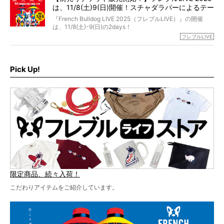
は、11/8(土)9(日)開催！スチャダラパーによるテー
ェスには世代ど真ん中のPUFFYが出演するなど、例年以上
に豪華なラインナップ。
マソング制作も決定
『French Bulldog LIVE 2025（フレブルLIVE）』の開催
北は北海道、南は鹿児島県から。全国のフレンチブルドッ
は、11/8(土)-9(日)の2days！
グが一堂に会した「フレブルLIVE2024」の模様を、詳しく
お得な前売りチケット、いよいよ販売スタートです！
フレブルLIVE
お届けです！
さらに今年はビッグニュースが。
なんと、ヒップホップグループ「スチャダラパー」がフレ
最後には2025年の情報もありますので、要チェックでござ
ブルLIVEのテーマソングを制作してくれることになりまし
います！
た！
Pick Up!
テーマソングの情報やお得な前売りチケットの販売情報な
ど、内容盛りだくさんでお送りしていますので、最後まで
お見逃しなく！
限定商品、続々入荷！
こだわりアイテムをご紹介しています。