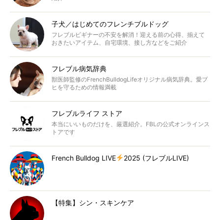
子犬／はじめてのフレンチブルドッグ
フレブルビギナーの不安を解消！迎える前の心得、揃えて
おきたいアイテム、自宅環境、接し方などをご紹介
フレブル病気辞典
獣医師監修のFrenchBulldogLifeオリジナル病気辞典。愛ブ
ヒを守るための情報満載
フレブルライフ ストア
本当にいいものだけを、厳選紹介。FBLの公式オンラインス
トアです
French Bulldog LIVE
2025 (フレブルLIVE)
【特集】シン・スキンケア