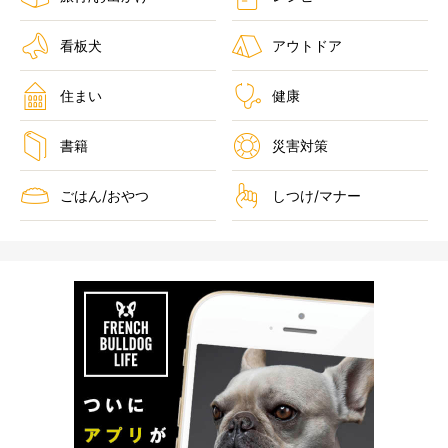
看板犬
アウトドア
住まい
健康
書籍
災害対策
ごはん/おやつ
しつけ/マナー