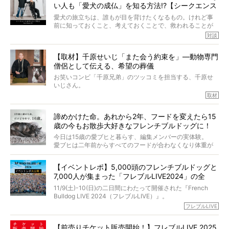
い人も「愛犬の成仏」を知る方法!?【シークエンス
愛がわたしたちのそれとまったく同じであることに、なん
だかうれしくなってしまったのでした。
はやとも×PELI】
愛犬の旅立ちは、誰もが目を背けたくなるもの。けれど事
春奈さんとアムちゃんのすてきな暮らしを、BUHI編集長の
前に知っておくこと、考えておくことで、救われることが
小西がいつくしみながら、切り取らせていただきます。
たくさんあります。
対談
今回は、お盆スペシャル企画。世間が認めるほどの霊視能
【取材】千原せいじ「また会う約束を」―動物専門
力をもつお笑い芸人「シークエンスはやとも」さんに、愛
僧侶として伝える、希望の葬儀
犬の旅立ちや供養についてインタビュー。
インタビュアー兼対談相手は、大の犬好きで心霊分野の知
お笑いコンビ「千原兄弟」のツッコミを担当する、千原せ
識にも長けているPELIさん。
いじさん。
取材
「愛犬が旅立ったあと、ベッドやおもちゃはどうすればい
今年で結成35周年を迎え、芸人としての活躍も目覚ましい
い？」「お骨はどうするべき？」「お花やお線香は喜んで
中、2024年5月に動物専門僧侶になり世間を驚かせまし
くれる？」
諦めかけた命。あれから2年、フードを変えたら15
た。
さらには、霊感がない人でも愛犬が成仏したことを知る方
歳の今もお散歩大好きなフレンチブルドッグに！
僧侶としての名は「靖賢（せいけん）」。
法まで。
当時54歳という年齢にして、なぜ動物専門僧侶という道を
今日は15歳の愛ブヒと暮らす、編集メンバーの実体験。
選んだのか。
愛ブヒは二年前からすべてのフードが合わなくなり体重が
お笑い芸人だからこそ暗くなりすぎない、むしろ心がスッ
また、愛犬の旅立ちとどのように向き合うべきなのか。
激減。検査をしても異常はなく「年齢のせいですね…」と言
と軽くなる。
「動物専門僧侶」という立場で、お話しをうかがいまし
われてしまいました。
永久保存版のスペシャル対談です！
【イベントレポ】5,000頭のフレンチブルドッグと
た。
もう諦めるしかないのかな…そんなとき、我が家に届いたの
7,000人が集まった「フレブルLIVE2024」の全
が「THE fu-do(ザ・フード)」の試食品でした。
貌！
そして「THE fu-do(ザ・フード)」を食べつづけて二年、愛
11/9(土)-10(日)の二日間にわたって開催された『French
ブヒは15歳になり、今も元気にお散歩をしています。
Bulldog LIVE 2024（フレブルLIVE）』。
今回は、二年前の絶望から今までを包み隠さず、時系列で
今年はのべ5,000頭のフレンチブルドッグと7,000人のフレ
フレブルLIVE
お話しさせていただきます。
ブルオーナーが集まりました！
【前売りチケット販売開始！】フレブルLIVE 2025
day1の司会はフレブルラバーのロッチさん。day2の音楽フ