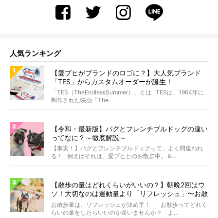
人気ランキング
【愛ブヒがブランドのロゴに？】大人気ブランド
「TES」からカスタムオーダーが誕生！
「TES（TheEndlessSummer）」とは TESは、1964年に
制作された映画『The...
【令和・最新版】パグとフレンチブルドッグの違い
ってなに？～徹底解説～
【事実！】パグとフレンチブルドッグって、よく間違われ
る！ 例えばそれは、愛ブヒとのお散歩中。 &...
【散歩の量はどれくらいがいいの？】朝晩2回はウ
ソ！大切なのは運動量より「リフレッシュ」〜お散
歩にまつわる疑問FAQつき〜
お散歩量は、リフレッシュが決め手！ お散歩ってどれく
らいの量をしたらいいのか迷いませんか？ よ...