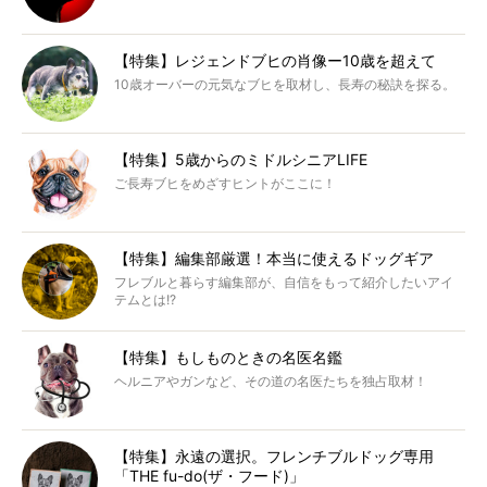
【特集】レジェンドブヒの肖像ー10歳を超えて
10歳オーバーの元気なブヒを取材し、長寿の秘訣を探る。
【特集】5歳からのミドルシニアLIFE
ご長寿ブヒをめざすヒントがここに！
【特集】編集部厳選！本当に使えるドッグギア
フレブルと暮らす編集部が、自信をもって紹介したいアイ
テムとは!?
【特集】もしものときの名医名鑑
ヘルニアやガンなど、その道の名医たちを独占取材！
【特集】永遠の選択。フレンチブルドッグ専用
「THE fu-do(ザ・フード)」