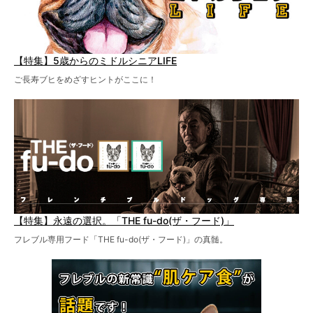
【特集】5歳からのミドルシニアLIFE
ご長寿ブヒをめざすヒントがここに！
【特集】永遠の選択。「THE fu-do(ザ・フード)」
フレブル専用フード「THE fu-do(ザ・フード)」の真髄。