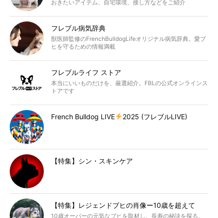
おきたいアイテム、自宅環境、接し方などをご紹介
フレブル病気辞典
獣医師監修のFrenchBulldogLifeオリジナル病気辞典。愛ブ
ヒを守るための情報満載
フレブルライフ ストア
本当にいいものだけを、厳選紹介。FBLの公式オンラインス
トアです
French Bulldog LIVE
2025 (フレブルLIVE)
【特集】シン・スキンケア
【特集】レジェンドブヒの肖像ー10歳を超えて
10歳オーバーの元気なブヒを取材し、長寿の秘訣を探る。