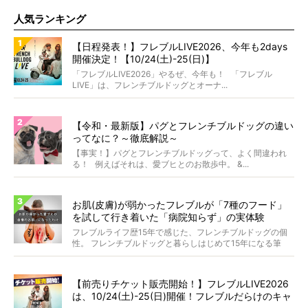
人気ランキング
【日程発表！】フレブルLIVE2026、今年も2days
開催決定！【10/24(土)-25(日)】
「フレブルLIVE2026」やるぜ、今年も！ 「フレブル
LIVE」は、フレンチブルドッグとオーナ...
【令和・最新版】パグとフレンチブルドッグの違い
ってなに？～徹底解説～
【事実！】パグとフレンチブルドッグって、よく間違われ
る！ 例えばそれは、愛ブヒとのお散歩中。 &...
お肌(皮膚)が弱かったフレブルが「7種のフード」
を試して行き着いた「病院知らず」の実体験
フレブルライフ歴15年で感じた、フレンチブルドッグの個
性。 フレンチブルドッグと暮らしはじめて15年になる筆
者...
【前売りチケット販売開始！】フレブルLIVE2026
は、10/24(土)-25(日)開催！フレブルだらけのキャ