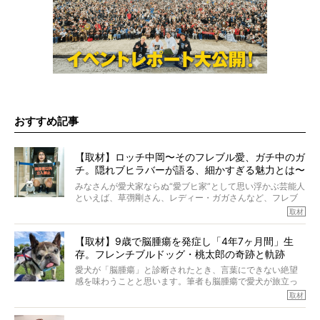
おすすめ記事
【取材】ロッチ中岡〜そのフレブル愛、ガチ中のガ
チ。隠れブヒラバーが語る、細かすぎる魅力とは〜
【前編】
みなさんが愛犬家ならぬ“愛ブヒ家”として思い浮かぶ芸能人
といえば、草彅剛さん、レディー・ガガさんなど、フレブ
ルを飼っている方が多いと思います。が、ロッチ中岡さん
取材
も、じつは大のフレブルラバーだというのをご存知です
か？ フレブルを飼っていないのにもかかわらず、中岡さ
【取材】9歳で脳腫瘍を発症し「4年7ヶ月間」生
んのインスタグラムを覗くと、たくさんのフレブルアカウ
存。フレンチブルドッグ・桃太郎の奇跡と軌跡
ントがフォローされていて、わが『FRENCH BULLDOG
LIFE』モデルのnicoやトーラスも、その中の一頭。
愛犬が「脳腫瘍」と診断されたとき、言葉にできない絶望
そんな中岡さんに、フレブルの魅力を語っていただきまし
感を味わうことと思います。筆者も脳腫瘍で愛犬が旅立っ
た。そのブヒ愛っぷりは、思ってた以上！ ガチ中のガチ
たひとり。だからこそ、どれほど厄介で困難な病気かを理
取材
でした!?
解をしているつもりです。「発症から1年生存すれば素晴ら
しい」とされるこの病気。