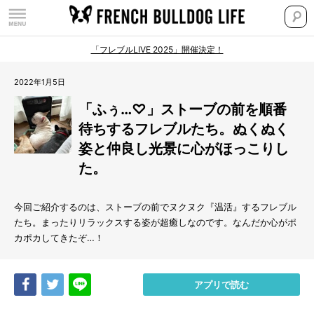
「フレブルLIVE 2025」開催決定！
2022年1月5日
「ふぅ…♡」ストーブの前を順番
待ちするフレブルたち。ぬくぬく
姿と仲良し光景に心がほっこりし
た。
今回ご紹介するのは、ストーブの前でヌクヌク『温活』するフレブル
たち。まったりリラックスする姿が超癒しなのです。なんだか心がポ
カポカしてきたぞ…！
Share
Tweet
LINE
アプリで読む