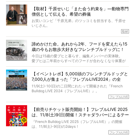
今回は、お盆スペシャル企画。世間が認めるほどの霊視能
【取材】千原せいじ「また会う約束を」―動物専門
力をもつお笑い芸人「シークエンスはやとも」さんに、愛
僧侶として伝える、希望の葬儀
犬の旅立ちや供養についてインタビュー。
インタビュアー兼対談相手は、大の犬好きで心霊分野の知
お笑いコンビ「千原兄弟」のツッコミを担当する、千原せ
識にも長けているPELIさん。
いじさん。
取材
「愛犬が旅立ったあと、ベッドやおもちゃはどうすればい
今年で結成35周年を迎え、芸人としての活躍も目覚ましい
い？」「お骨はどうするべき？」「お花やお線香は喜んで
中、2024年5月に動物専門僧侶になり世間を驚かせまし
くれる？」
諦めかけた命。あれから2年、フードを変えたら15
た。
さらには、霊感がない人でも愛犬が成仏したことを知る方
歳の今もお散歩大好きなフレンチブルドッグに！
僧侶としての名は「靖賢（せいけん）」。
法まで。
当時54歳という年齢にして、なぜ動物専門僧侶という道を
今日は15歳の愛ブヒと暮らす、編集メンバーの実体験。
選んだのか。
愛ブヒは二年前からすべてのフードが合わなくなり体重が
お笑い芸人だからこそ暗くなりすぎない、むしろ心がスッ
また、愛犬の旅立ちとどのように向き合うべきなのか。
激減。検査をしても異常はなく「年齢のせいですね…」と言
と軽くなる。
「動物専門僧侶」という立場で、お話しをうかがいまし
われてしまいました。
永久保存版のスペシャル対談です！
【イベントレポ】5,000頭のフレンチブルドッグと
た。
もう諦めるしかないのかな…そんなとき、我が家に届いたの
7,000人が集まった「フレブルLIVE2024」の全
が「THE fu-do(ザ・フード)」の試食品でした。
貌！
そして「THE fu-do(ザ・フード)」を食べつづけて二年、愛
11/9(土)-10(日)の二日間にわたって開催された『French
ブヒは15歳になり、今も元気にお散歩をしています。
Bulldog LIVE 2024（フレブルLIVE）』。
今回は、二年前の絶望から今までを包み隠さず、時系列で
今年はのべ5,000頭のフレンチブルドッグと7,000人のフレ
フレブルLIVE
お話しさせていただきます。
ブルオーナーが集まりました！
【前売りチケット販売開始！】フレブルLIVE 2025
day1の司会はフレブルラバーのロッチさん。day2の音楽フ
は、11/8(土)9(日)開催！スチャダラパーによるテー
ェスには世代ど真ん中のPUFFYが出演するなど、例年以上
に豪華なラインナップ。
マソング制作も決定
『French Bulldog LIVE 2025（フレブルLIVE）』の開催
北は北海道、南は鹿児島県から。全国のフレンチブルドッ
は、11/8(土)-9(日)の2days！
グが一堂に会した「フレブルLIVE2024」の模様を、詳しく
お得な前売りチケット、いよいよ販売スタートです！
フレブルLIVE
お届けです！