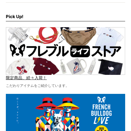
さらに今年はビッグニュースが。
なんと、ヒップホップグループ「スチャダラパー」がフレ
最後には2025年の情報もありますので、要チェックでござ
ブルLIVEのテーマソングを制作してくれることになりまし
います！
た！
Pick Up!
テーマソングの情報やお得な前売りチケットの販売情報な
ど、内容盛りだくさんでお送りしていますので、最後まで
お見逃しなく！
限定商品、続々入荷！
こだわりアイテムをご紹介しています。