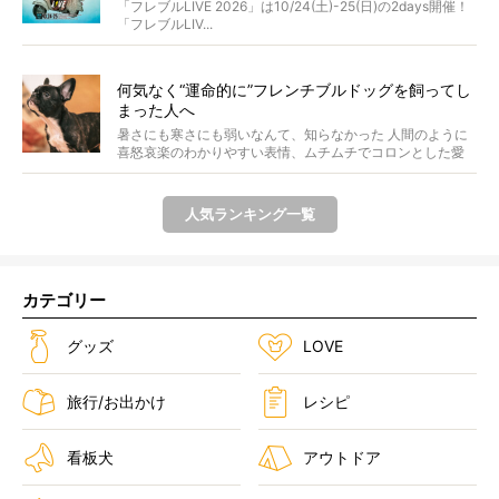
ンプ・前夜祭・バスプランも新登場!?
「フレブルLIVE 2026」は10/24(土)-25(日)の2days開催！
「フレブルLIV...
何気なく“運命的に”フレンチブルドッグを飼ってし
まった人へ
暑さにも寒さにも弱いなんて、知らなかった 人間のように
喜怒哀楽のわかりやすい表情、ムチムチでコロンとした愛
らし...
人気ランキング一覧
カテゴリー
グッズ
LOVE
旅行/お出かけ
レシピ
看板犬
アウトドア