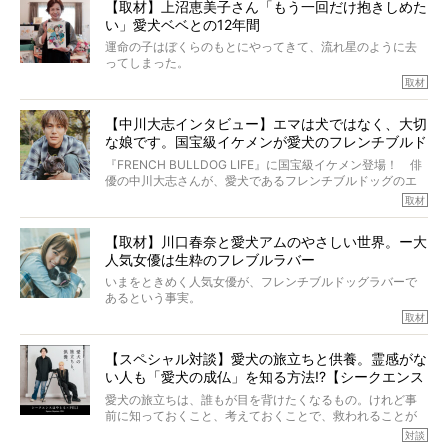
【取材】上沼恵美子さん「もう一回だけ抱きしめた
ところが、フレンチブルドッグの桃太郎は9歳で脳腫瘍を発
い」愛犬ベベとの12年間
症し、なんと4年7ヶ月間も生き抜いたのです。旅立ったと
きの年齢は13歳と11ヶ月、レジェンド級のレジェンドでし
運命の子はぼくらのもとにやってきて、流れ星のように去
た。さらには、治療後3年間は一度も発作が起きなかったと
ってしまった。
いいます。
その悲しみを語ることはなかなかむずかしい。
取材
この事実はフレンチブルドッグだけでなく、脳腫瘍と闘う
けれども、ぼくらはそのことについて考えたいし、泣き出
多くの犬たちに勇気と希望を与えるに違いありません。桃
しそうな飼い主さんを目の前にして、ほんのすこしでも寄
太郎のオーナーである佐藤さんご夫婦に、治療の選択やケ
【中川大志インタビュー】エマは犬ではなく、大切
り添いたいと思う。
アについて詳しくお話しをうかがいました。
な娘です。国宝級イケメンが愛犬のフレンチブルド
その悲しみをいますぐ解消することはできないが、話をき
いて、泣いたり笑ったりするのもいいだろう。
ッグと一緒に登場
『FRENCH BULLDOG LIFE』に国宝級イケメン登場！ 俳
こんな子だった、こんなにいい子だった、ほんとうに愛し
優の中川大志さんが、愛犬であるフレンチブルドッグのエ
ていたと。
マちゃん（2歳の女の子）にメロメロとの情報を聞きつけ、
取材
ぼくらは上沼恵美子さんのご自宅へ伺って、お話をきこう
中川さんを直撃。そのフレブル愛をたっぷり語っていただ
と思った。
きました。他のフレブルオーナーさん同様、濃すぎる親バ
【取材】川口春奈と愛犬アムのやさしい世界。ー大
カエピソードが次から次へと飛び出しました。
人気女優は生粋のフレブルラバー
いまをときめく人気女優が、フレンチブルドッグラバーで
あるという事実。
そうです、その人は川口春奈さん。
取材
アムちゃんというパイドの女の子と暮らしています。
話を聞けば聞くほど、そして春奈さんとアムちゃんのやり
【スペシャル対談】愛犬の旅立ちと供養。霊感がな
とりを目の当たりにするほどに、そのフレンチブルドッグ
い人も「愛犬の成仏」を知る方法!?【シークエンス
愛がわたしたちのそれとまったく同じであることに、なん
だかうれしくなってしまったのでした。
はやとも×PELI】
愛犬の旅立ちは、誰もが目を背けたくなるもの。けれど事
春奈さんとアムちゃんのすてきな暮らしを、BUHI編集長の
前に知っておくこと、考えておくことで、救われることが
小西がいつくしみながら、切り取らせていただきます。
たくさんあります。
対談