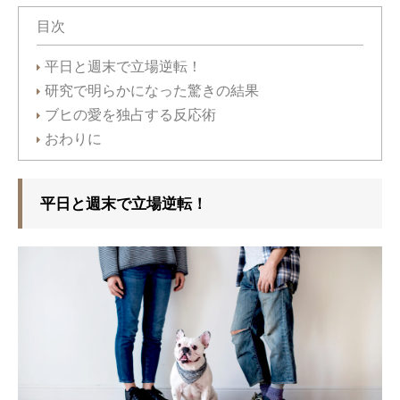
目次
平日と週末で立場逆転！
研究で明らかになった驚きの結果
ブヒの愛を独占する反応術
おわりに
平日と週末で立場逆転！