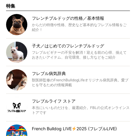
特集
フレンチブルドッグの性格／基本情報
からだの特徴や性格、歴史など基本的なフレブル情報をご
紹介！
子犬／はじめてのフレンチブルドッグ
フレブルビギナーの不安を解消！迎える前の心得、揃えて
おきたいアイテム、自宅環境、接し方などをご紹介
フレブル病気辞典
獣医師監修のFrenchBulldogLifeオリジナル病気辞典。愛ブ
ヒを守るための情報満載
フレブルライフ ストア
本当にいいものだけを、厳選紹介。FBLの公式オンラインス
トアです
French Bulldog LIVE
2025 (フレブルLIVE)