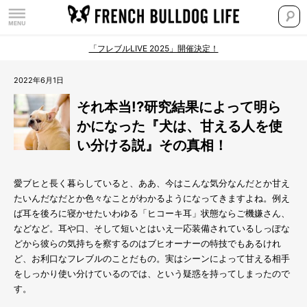
「フレブルLIVE 2025」開催決定！
2022年6月1日
それ本当!?研究結果によって明ら
かになった『犬は、甘える人を使
い分ける説』その真相！
愛ブヒと長く暮らしていると、ああ、今はこんな気分なんだとか甘え
たいんだなだとか色々なことがわかるようになってきますよね。例え
ば耳を後ろに寝かせたいわゆる「ヒコーキ耳」状態ならご機嫌さん、
などなど。耳や口、そして短いとはいえ一応装備されているしっぽな
どから彼らの気持ちを察するのはブヒオーナーの特技でもあるけれ
ど、お利口なフレブルのことだもの。実はシーンによって甘える相手
をしっかり使い分けているのでは、という疑惑を持ってしまったので
す。