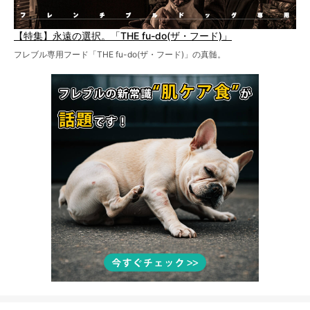
【特集】永遠の選択。「THE fu-do(ザ・フード)」
フレブル専用フード「THE fu-do(ザ・フード)」の真髄。