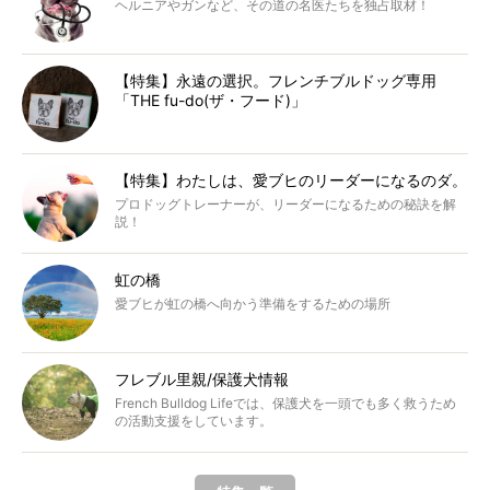
ヘルニアやガンなど、その道の名医たちを独占取材！
【特集】永遠の選択。フレンチブルドッグ専用
「THE fu-do(ザ・フード)」
【特集】わたしは、愛ブヒのリーダーになるのダ。
プロドッグトレーナーが、リーダーになるための秘訣を解
説！
虹の橋
愛ブヒが虹の橋へ向かう準備をするための場所
フレブル里親/保護犬情報
French Bulldog Lifeでは、保護犬を一頭でも多く救うため
の活動支援をしています。