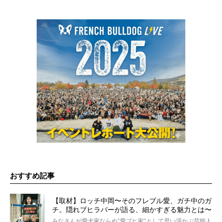
おすすめ記事
【取材】ロッチ中岡〜そのフレブル愛、ガチ中のガ
チ。隠れブヒラバーが語る、細かすぎる魅力とは〜
【前編】
みなさんが愛犬家ならぬ“愛ブヒ家”として思い浮かぶ芸能人