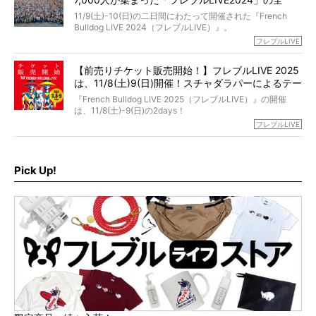
が「THE fu-do(ザ・フード)」の試食品でした。
貌！
そして「THE fu-do(ザ・フード)」を食べつづけて二年、愛
11/9(土)-10(日)の二日間にわたって開催された『French
ブヒは15歳になり、今も元気にお散歩をしています。
Bulldog LIVE 2024（フレブルLIVE）』。
今回は、二年前の絶望から今までを包み隠さず、時系列で
今年はのべ5,000頭のフレンチブルドッグと7,000人のフレ
フレブルLIVE
お話しさせていただきます。
ブルオーナーが集まりました！
【前売りチケット販売開始！】フレブルLIVE 2025
day1の司会はフレブルラバーのロッチさん。day2の音楽フ
は、11/8(土)9(日)開催！スチャダラパーによるテー
ェスには世代ど真ん中のPUFFYが出演するなど、例年以上
に豪華なラインナップ。
マソング制作も決定
『French Bulldog LIVE 2025（フレブルLIVE）』の開催
北は北海道、南は鹿児島県から。全国のフレンチブルドッ
は、11/8(土)-9(日)の2days！
グが一堂に会した「フレブルLIVE2024」の模様を、詳しく
お得な前売りチケット、いよいよ販売スタートです！
フレブルLIVE
お届けです！
さらに今年はビッグニュースが。
なんと、ヒップホップグループ「スチャダラパー」がフレ
最後には2025年の情報もありますので、要チェックでござ
ブルLIVEのテーマソングを制作してくれることになりまし
います！
た！
Pick Up!
テーマソングの情報やお得な前売りチケットの販売情報な
ど、内容盛りだくさんでお送りしていますので、最後まで
お見逃しなく！