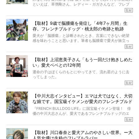
といえば、草彅剛さん、レディー・ガガさんなど、フレブ
ルを飼っている方が多いと思います。が、ロッチ中岡さん
取材
も、じつは大のフレブルラバーだというのをご存知です
か？ フレブルを飼っていないのにもかかわらず、中岡さ
【取材】9歳で脳腫瘍を発症し「4年7ヶ月間」生
んのインスタグラムを覗くと、たくさんのフレブルアカウ
存。フレンチブルドッグ・桃太郎の奇跡と軌跡
ントがフォローされていて、わが『FRENCH BULLDOG
LIFE』モデルのnicoやトーラスも、その中の一頭。
愛犬が「脳腫瘍」と診断されたとき、言葉にできない絶望
そんな中岡さんに、フレブルの魅力を語っていただきまし
感を味わうことと思います。筆者も脳腫瘍で愛犬が旅立っ
た。そのブヒ愛っぷりは、思ってた以上！ ガチ中のガチ
たひとり。だからこそ、どれほど厄介で困難な病気かを理
取材
でした!?
解をしているつもりです。「発症から1年生存すれば素晴ら
しい」とされるこの病気。
【取材】上沼恵美子さん「もう一回だけ抱きしめた
ところが、フレンチブルドッグの桃太郎は9歳で脳腫瘍を発
い」愛犬ベベとの12年間
症し、なんと4年7ヶ月間も生き抜いたのです。旅立ったと
きの年齢は13歳と11ヶ月、レジェンド級のレジェンドでし
運命の子はぼくらのもとにやってきて、流れ星のように去
た。さらには、治療後3年間は一度も発作が起きなかったと
ってしまった。
いいます。
その悲しみを語ることはなかなかむずかしい。
取材
この事実はフレンチブルドッグだけでなく、脳腫瘍と闘う
けれども、ぼくらはそのことについて考えたいし、泣き出
多くの犬たちに勇気と希望を与えるに違いありません。桃
しそうな飼い主さんを目の前にして、ほんのすこしでも寄
太郎のオーナーである佐藤さんご夫婦に、治療の選択やケ
【中川大志インタビュー】エマは犬ではなく、大切
り添いたいと思う。
アについて詳しくお話しをうかがいました。
な娘です。国宝級イケメンが愛犬のフレンチブルド
その悲しみをいますぐ解消することはできないが、話をき
いて、泣いたり笑ったりするのもいいだろう。
ッグと一緒に登場
『FRENCH BULLDOG LIFE』に国宝級イケメン登場！ 俳
こんな子だった、こんなにいい子だった、ほんとうに愛し
優の中川大志さんが、愛犬であるフレンチブルドッグのエ
ていたと。
マちゃん（2歳の女の子）にメロメロとの情報を聞きつけ、
取材
ぼくらは上沼恵美子さんのご自宅へ伺って、お話をきこう
中川さんを直撃。そのフレブル愛をたっぷり語っていただ
と思った。
きました。他のフレブルオーナーさん同様、濃すぎる親バ
【取材】川口春奈と愛犬アムのやさしい世界。ー大
カエピソードが次から次へと飛び出しました。
人気女優は生粋のフレブルラバー