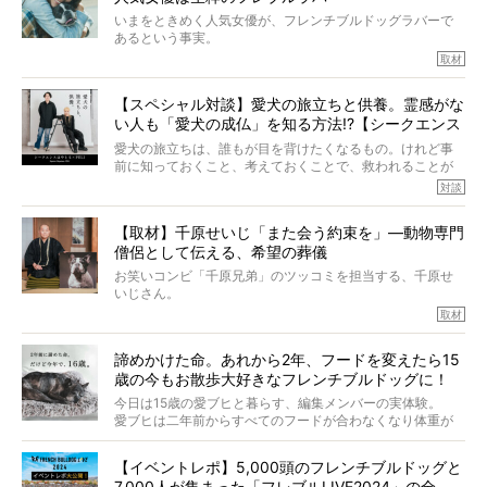
いまをときめく人気女優が、フレンチブルドッグラバーで
あるという事実。
そうです、その人は川口春奈さん。
取材
アムちゃんというパイドの女の子と暮らしています。
話を聞けば聞くほど、そして春奈さんとアムちゃんのやり
【スペシャル対談】愛犬の旅立ちと供養。霊感がな
とりを目の当たりにするほどに、そのフレンチブルドッグ
い人も「愛犬の成仏」を知る方法!?【シークエンス
愛がわたしたちのそれとまったく同じであることに、なん
だかうれしくなってしまったのでした。
はやとも×PELI】
愛犬の旅立ちは、誰もが目を背けたくなるもの。けれど事
春奈さんとアムちゃんのすてきな暮らしを、BUHI編集長の
前に知っておくこと、考えておくことで、救われることが
小西がいつくしみながら、切り取らせていただきます。
たくさんあります。
対談
今回は、お盆スペシャル企画。世間が認めるほどの霊視能
【取材】千原せいじ「また会う約束を」―動物専門
力をもつお笑い芸人「シークエンスはやとも」さんに、愛
僧侶として伝える、希望の葬儀
犬の旅立ちや供養についてインタビュー。
インタビュアー兼対談相手は、大の犬好きで心霊分野の知
お笑いコンビ「千原兄弟」のツッコミを担当する、千原せ
識にも長けているPELIさん。
いじさん。
取材
「愛犬が旅立ったあと、ベッドやおもちゃはどうすればい
今年で結成35周年を迎え、芸人としての活躍も目覚ましい
い？」「お骨はどうするべき？」「お花やお線香は喜んで
中、2024年5月に動物専門僧侶になり世間を驚かせまし
くれる？」
諦めかけた命。あれから2年、フードを変えたら15
た。
さらには、霊感がない人でも愛犬が成仏したことを知る方
歳の今もお散歩大好きなフレンチブルドッグに！
僧侶としての名は「靖賢（せいけん）」。
法まで。
当時54歳という年齢にして、なぜ動物専門僧侶という道を
今日は15歳の愛ブヒと暮らす、編集メンバーの実体験。
選んだのか。
愛ブヒは二年前からすべてのフードが合わなくなり体重が
お笑い芸人だからこそ暗くなりすぎない、むしろ心がスッ
また、愛犬の旅立ちとどのように向き合うべきなのか。
激減。検査をしても異常はなく「年齢のせいですね…」と言
と軽くなる。
「動物専門僧侶」という立場で、お話しをうかがいまし
われてしまいました。
永久保存版のスペシャル対談です！
【イベントレポ】5,000頭のフレンチブルドッグと
た。
もう諦めるしかないのかな…そんなとき、我が家に届いたの
7,000人が集まった「フレブルLIVE2024」の全