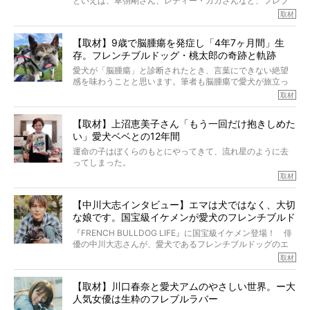
といえば、草彅剛さん、レディー・ガガさんなど、フレブ
ルを飼っている方が多いと思います。が、ロッチ中岡さん
取材
も、じつは大のフレブルラバーだというのをご存知です
か？ フレブルを飼っていないのにもかかわらず、中岡さ
【取材】9歳で脳腫瘍を発症し「4年7ヶ月間」生
んのインスタグラムを覗くと、たくさんのフレブルアカウ
存。フレンチブルドッグ・桃太郎の奇跡と軌跡
ントがフォローされていて、わが『FRENCH BULLDOG
LIFE』モデルのnicoやトーラスも、その中の一頭。
愛犬が「脳腫瘍」と診断されたとき、言葉にできない絶望
そんな中岡さんに、フレブルの魅力を語っていただきまし
感を味わうことと思います。筆者も脳腫瘍で愛犬が旅立っ
た。そのブヒ愛っぷりは、思ってた以上！ ガチ中のガチ
たひとり。だからこそ、どれほど厄介で困難な病気かを理
取材
でした!?
解をしているつもりです。「発症から1年生存すれば素晴ら
しい」とされるこの病気。
【取材】上沼恵美子さん「もう一回だけ抱きしめた
ところが、フレンチブルドッグの桃太郎は9歳で脳腫瘍を発
い」愛犬ベベとの12年間
症し、なんと4年7ヶ月間も生き抜いたのです。旅立ったと
きの年齢は13歳と11ヶ月、レジェンド級のレジェンドでし
運命の子はぼくらのもとにやってきて、流れ星のように去
た。さらには、治療後3年間は一度も発作が起きなかったと
ってしまった。
いいます。
その悲しみを語ることはなかなかむずかしい。
取材
この事実はフレンチブルドッグだけでなく、脳腫瘍と闘う
けれども、ぼくらはそのことについて考えたいし、泣き出
多くの犬たちに勇気と希望を与えるに違いありません。桃
しそうな飼い主さんを目の前にして、ほんのすこしでも寄
太郎のオーナーである佐藤さんご夫婦に、治療の選択やケ
【中川大志インタビュー】エマは犬ではなく、大切
り添いたいと思う。
アについて詳しくお話しをうかがいました。
な娘です。国宝級イケメンが愛犬のフレンチブルド
その悲しみをいますぐ解消することはできないが、話をき
いて、泣いたり笑ったりするのもいいだろう。
ッグと一緒に登場
『FRENCH BULLDOG LIFE』に国宝級イケメン登場！ 俳
こんな子だった、こんなにいい子だった、ほんとうに愛し
優の中川大志さんが、愛犬であるフレンチブルドッグのエ
ていたと。
マちゃん（2歳の女の子）にメロメロとの情報を聞きつけ、
取材
ぼくらは上沼恵美子さんのご自宅へ伺って、お話をきこう
中川さんを直撃。そのフレブル愛をたっぷり語っていただ
と思った。
きました。他のフレブルオーナーさん同様、濃すぎる親バ
【取材】川口春奈と愛犬アムのやさしい世界。ー大
カエピソードが次から次へと飛び出しました。
人気女優は生粋のフレブルラバー