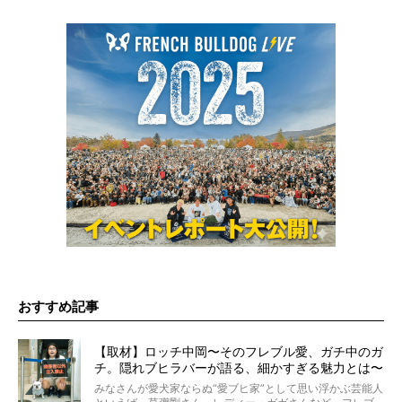
おすすめ記事
【取材】ロッチ中岡〜そのフレブル愛、ガチ中のガ
チ。隠れブヒラバーが語る、細かすぎる魅力とは〜
【前編】
みなさんが愛犬家ならぬ“愛ブヒ家”として思い浮かぶ芸能人