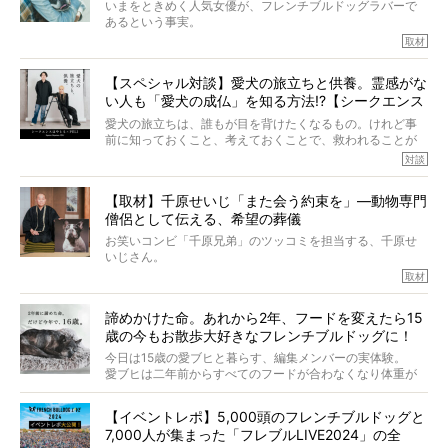
いまをときめく人気女優が、フレンチブルドッグラバーで
あるという事実。
そうです、その人は川口春奈さん。
取材
アムちゃんというパイドの女の子と暮らしています。
話を聞けば聞くほど、そして春奈さんとアムちゃんのやり
【スペシャル対談】愛犬の旅立ちと供養。霊感がな
とりを目の当たりにするほどに、そのフレンチブルドッグ
い人も「愛犬の成仏」を知る方法!?【シークエンス
愛がわたしたちのそれとまったく同じであることに、なん
だかうれしくなってしまったのでした。
はやとも×PELI】
愛犬の旅立ちは、誰もが目を背けたくなるもの。けれど事
春奈さんとアムちゃんのすてきな暮らしを、BUHI編集長の
前に知っておくこと、考えておくことで、救われることが
小西がいつくしみながら、切り取らせていただきます。
たくさんあります。
対談
今回は、お盆スペシャル企画。世間が認めるほどの霊視能
【取材】千原せいじ「また会う約束を」―動物専門
力をもつお笑い芸人「シークエンスはやとも」さんに、愛
僧侶として伝える、希望の葬儀
犬の旅立ちや供養についてインタビュー。
インタビュアー兼対談相手は、大の犬好きで心霊分野の知
お笑いコンビ「千原兄弟」のツッコミを担当する、千原せ
識にも長けているPELIさん。
いじさん。
取材
「愛犬が旅立ったあと、ベッドやおもちゃはどうすればい
今年で結成35周年を迎え、芸人としての活躍も目覚ましい
い？」「お骨はどうするべき？」「お花やお線香は喜んで
中、2024年5月に動物専門僧侶になり世間を驚かせまし
くれる？」
諦めかけた命。あれから2年、フードを変えたら15
た。
さらには、霊感がない人でも愛犬が成仏したことを知る方
歳の今もお散歩大好きなフレンチブルドッグに！
僧侶としての名は「靖賢（せいけん）」。
法まで。
当時54歳という年齢にして、なぜ動物専門僧侶という道を
今日は15歳の愛ブヒと暮らす、編集メンバーの実体験。
選んだのか。
愛ブヒは二年前からすべてのフードが合わなくなり体重が
お笑い芸人だからこそ暗くなりすぎない、むしろ心がスッ
また、愛犬の旅立ちとどのように向き合うべきなのか。
激減。検査をしても異常はなく「年齢のせいですね…」と言
と軽くなる。
「動物専門僧侶」という立場で、お話しをうかがいまし
われてしまいました。
永久保存版のスペシャル対談です！
【イベントレポ】5,000頭のフレンチブルドッグと
た。
もう諦めるしかないのかな…そんなとき、我が家に届いたの
7,000人が集まった「フレブルLIVE2024」の全
が「THE fu-do(ザ・フード)」の試食品でした。