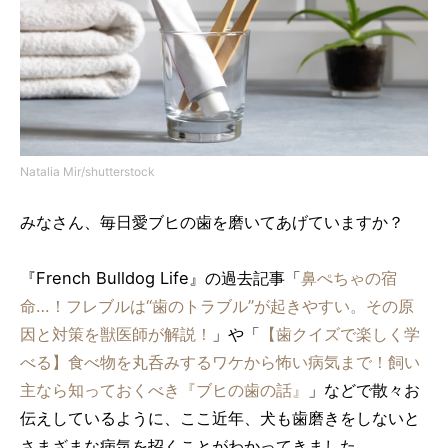
Natalia Mir/shutterstock
みなさん、毎日愛ブヒの歯を磨いてあげていますか？
『French Bulldog Life』の過去記事「
鼻ぺちゃの宿
命…！フレブルは“歯のトラブル”が起きやすい。その原
因と対策を獣医師が解説！
」や「
【歯クイズで楽しく学
べる】食べ物を丸呑みするワケから怖い病気まで！飼い
主なら知っておくべき『ブヒの歯の話』
」などで散々お
伝えしているように、ここ近年、犬も歯磨きをしないと
さまざまな病気を招くことがわかってきました。