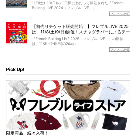
貌！
そして「THE fu-do(ザ・フード)」を食べつづけて二年、愛
11/9(土)-10(日)の二日間にわたって開催された『French
ブヒは15歳になり、今も元気にお散歩をしています。
Bulldog LIVE 2024（フレブルLIVE）』。
今回は、二年前の絶望から今までを包み隠さず、時系列で
今年はのべ5,000頭のフレンチブルドッグと7,000人のフレ
フレブルLIVE
お話しさせていただきます。
ブルオーナーが集まりました！
【前売りチケット販売開始！】フレブルLIVE 2025
day1の司会はフレブルラバーのロッチさん。day2の音楽フ
は、11/8(土)9(日)開催！スチャダラパーによるテー
ェスには世代ど真ん中のPUFFYが出演するなど、例年以上
に豪華なラインナップ。
マソング制作も決定
『French Bulldog LIVE 2025（フレブルLIVE）』の開催
北は北海道、南は鹿児島県から。全国のフレンチブルドッ
は、11/8(土)-9(日)の2days！
グが一堂に会した「フレブルLIVE2024」の模様を、詳しく
お得な前売りチケット、いよいよ販売スタートです！
フレブルLIVE
お届けです！
さらに今年はビッグニュースが。
なんと、ヒップホップグループ「スチャダラパー」がフレ
最後には2025年の情報もありますので、要チェックでござ
ブルLIVEのテーマソングを制作してくれることになりまし
います！
た！
Pick Up!
テーマソングの情報やお得な前売りチケットの販売情報な
ど、内容盛りだくさんでお送りしていますので、最後まで
お見逃しなく！
限定商品、続々入荷！