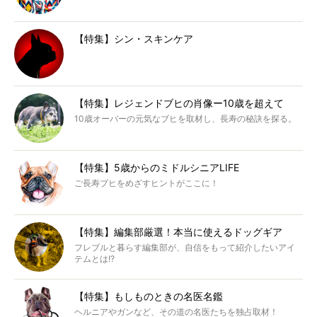
【特集】シン・スキンケア
【特集】レジェンドブヒの肖像ー10歳を超えて
10歳オーバーの元気なブヒを取材し、長寿の秘訣を探る。
【特集】5歳からのミドルシニアLIFE
ご長寿ブヒをめざすヒントがここに！
【特集】編集部厳選！本当に使えるドッグギア
フレブルと暮らす編集部が、自信をもって紹介したいアイ
テムとは!?
【特集】もしものときの名医名鑑
ヘルニアやガンなど、その道の名医たちを独占取材！