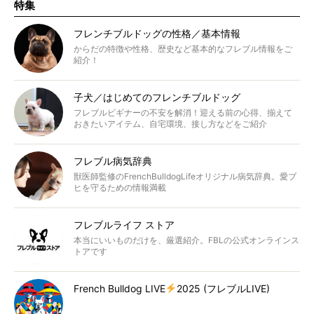
特集
フレンチブルドッグの性格／基本情報
からだの特徴や性格、歴史など基本的なフレブル情報をご
紹介！
子犬／はじめてのフレンチブルドッグ
フレブルビギナーの不安を解消！迎える前の心得、揃えて
おきたいアイテム、自宅環境、接し方などをご紹介
フレブル病気辞典
獣医師監修のFrenchBulldogLifeオリジナル病気辞典。愛ブ
ヒを守るための情報満載
フレブルライフ ストア
本当にいいものだけを、厳選紹介。FBLの公式オンラインス
トアです
French Bulldog LIVE
2025 (フレブルLIVE)