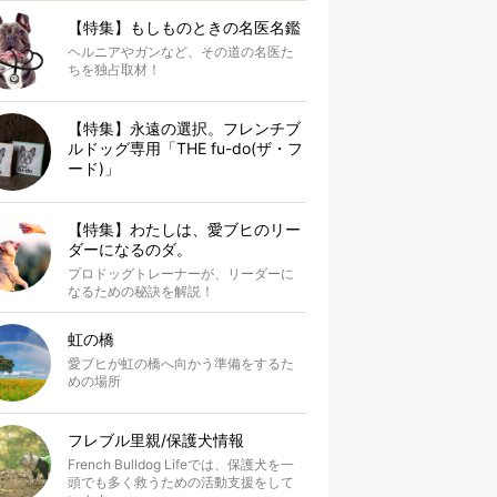
【特集】もしものときの名医名鑑
ヘルニアやガンなど、その道の名医た
ちを独占取材！
【特集】永遠の選択。フレンチブ
ルドッグ専用「THE fu-do(ザ・フ
ード)」
【特集】わたしは、愛ブヒのリー
ダーになるのダ。
プロドッグトレーナーが、リーダーに
なるための秘訣を解説！
虹の橋
愛ブヒが虹の橋へ向かう準備をするた
めの場所
フレブル里親/保護犬情報
French Bulldog Lifeでは、保護犬を一
頭でも多く救うための活動支援をして