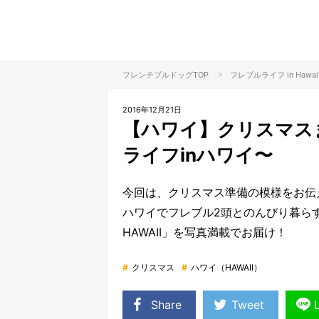
>
フレンチブルドッグTOP
フレブルライフ in Hawai
2016年12月21日
【ハワイ】クリスマス
ライフinハワイ〜
今回は、クリスマス準備の模様をお伝
ハワイでフレブル2頭とのんびり暮ら
HAWAII」を写真満載でお届け！
#
クリスマス
#
ハワイ（HAWAII）
Share
Tweet