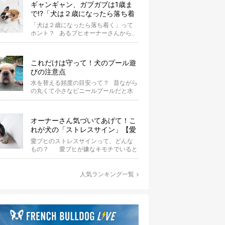
ギャンギャン、ガブガブは1歳ま
で!?「犬は２歳になったら落ち着
く」という都市伝説は本当？
「犬は２歳になったら落ち着く」って
ホント？ あるブヒオーナーさんから、
こんな質問がありました。...
これだけは守って！犬のプール遊
びの注意点
水を替える頻度の目安って？ 昔ながら
の丸くて小さなビニールプールだと水
替えもさほど手間ではないけ...
オーナーさん気づいてあげて！こ
れが犬の「ストレスサイン」【愛
ブヒの本音を知ろう】
愛ブヒのストレスサインって、どんな
もの？ 愛ブヒが嫌なキモチでいると
き、皆さんはそれをどのよう...
人気ランキング一覧