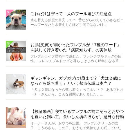
これだけは守って！犬のプール遊びの注意点
水を替える頻度の目安って？ 昔ながらの丸くて小さなビニ
ールプールだと水替えもさほど手間ではないけ...
お肌(皮膚)が弱かったフレブルが「7種のフード」
を試して行き着いた「病院知らず」の実体験
フレブルライフ歴15年で感じた、フレンチブルドッグの個
性。 フレンチブルドッグと暮らしはじめて15年になる筆
者...
ギャンギャン、ガブガブは1歳まで!?「犬は２歳に
なったら落ち着く」という都市伝説は本当？
「犬は２歳になったら落ち着く」ってホント？ あるブヒオ
ーナーさんから、こんな質問がありました。...
【検証動画】寝ているフレブルの前にそっとおやつ
を置いた飼い主。食いしん坊の彼らが、意外な行動
に出た！
オーナーさんが、おやつを設置。 フレブルクリームの女
子・こうめさん。この日、おうちで気持ちよく眠っていた