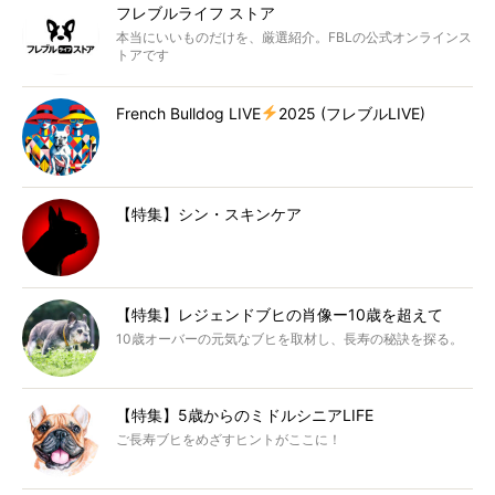
フレブルライフ ストア
本当にいいものだけを、厳選紹介。FBLの公式オンラインス
トアです
French Bulldog LIVE
2025 (フレブルLIVE)
【特集】シン・スキンケア
【特集】レジェンドブヒの肖像ー10歳を超えて
10歳オーバーの元気なブヒを取材し、長寿の秘訣を探る。
【特集】5歳からのミドルシニアLIFE
ご長寿ブヒをめざすヒントがここに！