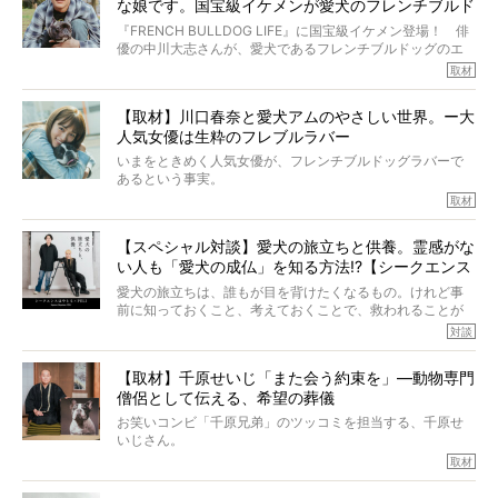
アについて詳しくお話しをうかがいました。
な娘です。国宝級イケメンが愛犬のフレンチブルド
その悲しみをいますぐ解消することはできないが、話をき
いて、泣いたり笑ったりするのもいいだろう。
ッグと一緒に登場
『FRENCH BULLDOG LIFE』に国宝級イケメン登場！ 俳
こんな子だった、こんなにいい子だった、ほんとうに愛し
優の中川大志さんが、愛犬であるフレンチブルドッグのエ
ていたと。
マちゃん（2歳の女の子）にメロメロとの情報を聞きつけ、
取材
ぼくらは上沼恵美子さんのご自宅へ伺って、お話をきこう
中川さんを直撃。そのフレブル愛をたっぷり語っていただ
と思った。
きました。他のフレブルオーナーさん同様、濃すぎる親バ
【取材】川口春奈と愛犬アムのやさしい世界。ー大
カエピソードが次から次へと飛び出しました。
人気女優は生粋のフレブルラバー
いまをときめく人気女優が、フレンチブルドッグラバーで
あるという事実。
そうです、その人は川口春奈さん。
取材
アムちゃんというパイドの女の子と暮らしています。
話を聞けば聞くほど、そして春奈さんとアムちゃんのやり
【スペシャル対談】愛犬の旅立ちと供養。霊感がな
とりを目の当たりにするほどに、そのフレンチブルドッグ
い人も「愛犬の成仏」を知る方法!?【シークエンス
愛がわたしたちのそれとまったく同じであることに、なん
だかうれしくなってしまったのでした。
はやとも×PELI】
愛犬の旅立ちは、誰もが目を背けたくなるもの。けれど事
春奈さんとアムちゃんのすてきな暮らしを、BUHI編集長の
前に知っておくこと、考えておくことで、救われることが
小西がいつくしみながら、切り取らせていただきます。
たくさんあります。
対談
今回は、お盆スペシャル企画。世間が認めるほどの霊視能
【取材】千原せいじ「また会う約束を」―動物専門
力をもつお笑い芸人「シークエンスはやとも」さんに、愛
僧侶として伝える、希望の葬儀
犬の旅立ちや供養についてインタビュー。
インタビュアー兼対談相手は、大の犬好きで心霊分野の知
お笑いコンビ「千原兄弟」のツッコミを担当する、千原せ
識にも長けているPELIさん。
いじさん。
取材
「愛犬が旅立ったあと、ベッドやおもちゃはどうすればい
今年で結成35周年を迎え、芸人としての活躍も目覚ましい
い？」「お骨はどうするべき？」「お花やお線香は喜んで
中、2024年5月に動物専門僧侶になり世間を驚かせまし