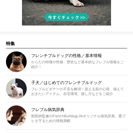
特集
フレンチブルドッグの性格／基本情報
からだの特徴や性格、歴史など基本的なフレブル情報をご
紹介！
子犬／はじめてのフレンチブルドッグ
フレブルビギナーの不安を解消！迎える前の心得、揃えて
おきたいアイテム、自宅環境、接し方などをご紹介
フレブル病気辞典
獣医師監修のFrenchBulldogLifeオリジナル病気辞典。愛ブ
ヒを守るための情報満載