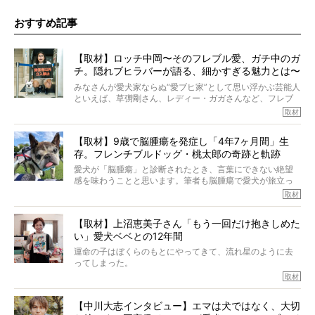
おすすめ記事
【取材】ロッチ中岡〜そのフレブル愛、ガチ中のガ
チ。隠れブヒラバーが語る、細かすぎる魅力とは〜
【前編】
みなさんが愛犬家ならぬ“愛ブヒ家”として思い浮かぶ芸能人
といえば、草彅剛さん、レディー・ガガさんなど、フレブ
ルを飼っている方が多いと思います。が、ロッチ中岡さん
取材
も、じつは大のフレブルラバーだというのをご存知です
か？ フレブルを飼っていないのにもかかわらず、中岡さ
【取材】9歳で脳腫瘍を発症し「4年7ヶ月間」生
んのインスタグラムを覗くと、たくさんのフレブルアカウ
存。フレンチブルドッグ・桃太郎の奇跡と軌跡
ントがフォローされていて、わが『FRENCH BULLDOG
LIFE』モデルのnicoやトーラスも、その中の一頭。
愛犬が「脳腫瘍」と診断されたとき、言葉にできない絶望
そんな中岡さんに、フレブルの魅力を語っていただきまし
感を味わうことと思います。筆者も脳腫瘍で愛犬が旅立っ
た。そのブヒ愛っぷりは、思ってた以上！ ガチ中のガチ
たひとり。だからこそ、どれほど厄介で困難な病気かを理
取材
でした!?
解をしているつもりです。「発症から1年生存すれば素晴ら
しい」とされるこの病気。
【取材】上沼恵美子さん「もう一回だけ抱きしめた
ところが、フレンチブルドッグの桃太郎は9歳で脳腫瘍を発
い」愛犬ベベとの12年間
症し、なんと4年7ヶ月間も生き抜いたのです。旅立ったと
きの年齢は13歳と11ヶ月、レジェンド級のレジェンドでし
運命の子はぼくらのもとにやってきて、流れ星のように去
た。さらには、治療後3年間は一度も発作が起きなかったと
ってしまった。
いいます。
その悲しみを語ることはなかなかむずかしい。
取材
この事実はフレンチブルドッグだけでなく、脳腫瘍と闘う
けれども、ぼくらはそのことについて考えたいし、泣き出
多くの犬たちに勇気と希望を与えるに違いありません。桃
しそうな飼い主さんを目の前にして、ほんのすこしでも寄
太郎のオーナーである佐藤さんご夫婦に、治療の選択やケ
【中川大志インタビュー】エマは犬ではなく、大切
り添いたいと思う。