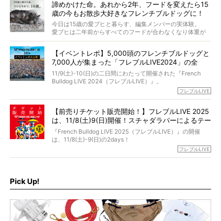
くれる？」
諦めかけた命。あれから2年、フードを変えたら15
た。
さらには、霊感がない人でも愛犬が成仏したことを知る方
歳の今もお散歩大好きなフレンチブルドッグに！
僧侶としての名は「靖賢（せいけん）」。
法まで。
当時54歳という年齢にして、なぜ動物専門僧侶という道を
今日は15歳の愛ブヒと暮らす、編集メンバーの実体験。
選んだのか。
愛ブヒは二年前からすべてのフードが合わなくなり体重が
お笑い芸人だからこそ暗くなりすぎない、むしろ心がスッ
また、愛犬の旅立ちとどのように向き合うべきなのか。
激減。検査をしても異常はなく「年齢のせいですね…」と言
と軽くなる。
「動物専門僧侶」という立場で、お話しをうかがいまし
われてしまいました。
永久保存版のスペシャル対談です！
【イベントレポ】5,000頭のフレンチブルドッグと
た。
もう諦めるしかないのかな…そんなとき、我が家に届いたの
7,000人が集まった「フレブルLIVE2024」の全
が「THE fu-do(ザ・フード)」の試食品でした。
貌！
そして「THE fu-do(ザ・フード)」を食べつづけて二年、愛
11/9(土)-10(日)の二日間にわたって開催された『French
ブヒは15歳になり、今も元気にお散歩をしています。
Bulldog LIVE 2024（フレブルLIVE）』。
今回は、二年前の絶望から今までを包み隠さず、時系列で
今年はのべ5,000頭のフレンチブルドッグと7,000人のフレ
フレブルLIVE
お話しさせていただきます。
ブルオーナーが集まりました！
【前売りチケット販売開始！】フレブルLIVE 2025
day1の司会はフレブルラバーのロッチさん。day2の音楽フ
は、11/8(土)9(日)開催！スチャダラパーによるテー
ェスには世代ど真ん中のPUFFYが出演するなど、例年以上
に豪華なラインナップ。
マソング制作も決定
『French Bulldog LIVE 2025（フレブルLIVE）』の開催
北は北海道、南は鹿児島県から。全国のフレンチブルドッ
は、11/8(土)-9(日)の2days！
グが一堂に会した「フレブルLIVE2024」の模様を、詳しく
お得な前売りチケット、いよいよ販売スタートです！
フレブルLIVE
お届けです！
さらに今年はビッグニュースが。
なんと、ヒップホップグループ「スチャダラパー」がフレ
最後には2025年の情報もありますので、要チェックでござ
ブルLIVEのテーマソングを制作してくれることになりまし
います！
た！
Pick Up!
テーマソングの情報やお得な前売りチケットの販売情報な
ど、内容盛りだくさんでお送りしていますので、最後まで
お見逃しなく！