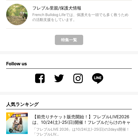
フレブル里親/保護犬情報
French Bulldog Lifeでは、保護犬を一頭でも多く救うため
の活動支援をしています。
特集一覧
Follow us
人気ランキング
【前売りチケット販売開始！】フレブルLIVE2026
は、10/24(土)-25(日)開催！フレブルだらけのキャ
ンプ・前夜祭・バスプランも新登場!?
「フレブルLIVE 2026」は10/24(土)-25(日)の2days開催！
「フレブルLIV...