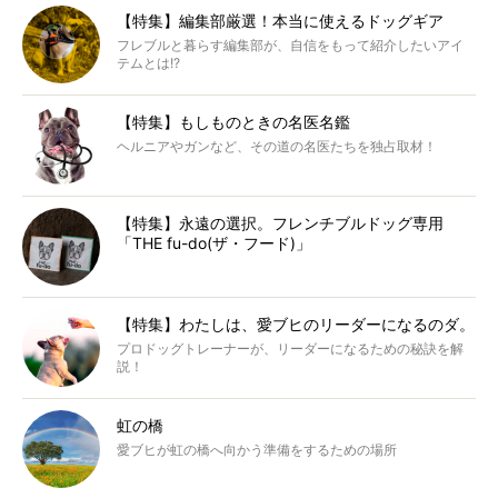
【特集】編集部厳選！本当に使えるドッグギア
フレブルと暮らす編集部が、自信をもって紹介したいアイ
テムとは!?
【特集】もしものときの名医名鑑
ヘルニアやガンなど、その道の名医たちを独占取材！
【特集】永遠の選択。フレンチブルドッグ専用
「THE fu-do(ザ・フード)」
【特集】わたしは、愛ブヒのリーダーになるのダ。
プロドッグトレーナーが、リーダーになるための秘訣を解
説！
虹の橋
愛ブヒが虹の橋へ向かう準備をするための場所