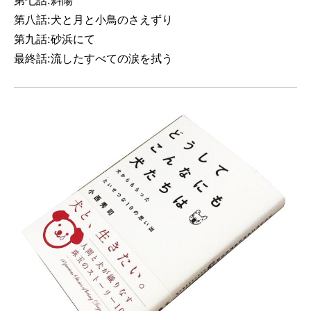
第八話:犬と月と小鳥のさえずり
第九話:砂浜にて
最終話:流したすべての涙を拭う