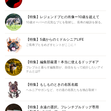
【特集】レジェンドブヒの肖像ー10歳を超えて
10歳オーバーの元気なブヒを取材し、長寿の秘訣を探る。
【特集】5歳からのミドルシニアLIFE
ご長寿ブヒをめざすヒントがここに！
【特集】編集部厳選！本当に使えるドッグギア
フレブルと暮らす編集部が、自信をもって紹介したいアイ
テムとは!?
【特集】もしものときの名医名鑑
ヘルニアやガンなど、その道の名医たちを独占取材！
【特集】永遠の選択。フレンチブルドッグ専用