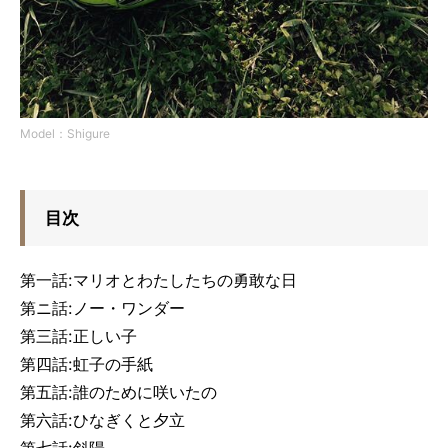
Model：Shigure
目次
第一話:マリオとわたしたちの勇敢な日
第ニ話:ノー・ワンダー
第三話:正しい子
第四話:虹子の手紙
第五話:誰のために咲いたの
第六話:ひなぎくと夕立
第七話:斜陽