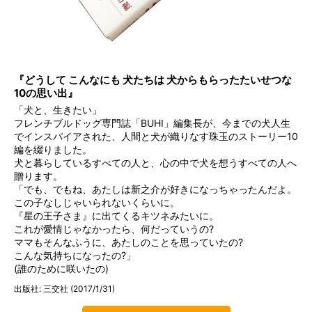
『どうして こんなにも 犬たちは 犬からもらったたいせつな
10の思い出』
「犬と、生きたい」
フレンチブルドッグ専門誌「BUHI」編集長が、今までの犬人生
でインスパイアされた、人間と犬が織りなす珠玉のストーリー10
編を綴りました。
犬と暮らしているすべての人と、心の中で犬を想うすべての人へ
贈ります。
「でも、でもね、あたしは新之介が好きになっちゃったんだよ。
この子なしじゃいられないくらいに。
『星の王子さま』に出てくるキツネみたいに。
これが愛情じゃなかったら、何だっていうの?
ママもそんなふうに、あたしのことを思っていたの?
こんな気持ちになったの?」
(誰のために咲いたの)
出版社: 三交社 (2017/1/31)