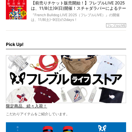
【前売りチケット販売開始！】フレブルLIVE 2025
day1の司会はフレブルラバーのロッチさん。day2の音楽フ
は、11/8(土)9(日)開催！スチャダラパーによるテー
ェスには世代ど真ん中のPUFFYが出演するなど、例年以上
に豪華なラインナップ。
マソング制作も決定
『French Bulldog LIVE 2025（フレブルLIVE）』の開催
北は北海道、南は鹿児島県から。全国のフレンチブルドッ
は、11/8(土)-9(日)の2days！
グが一堂に会した「フレブルLIVE2024」の模様を、詳しく
お得な前売りチケット、いよいよ販売スタートです！
フレブルLIVE
お届けです！
さらに今年はビッグニュースが。
なんと、ヒップホップグループ「スチャダラパー」がフレ
最後には2025年の情報もありますので、要チェックでござ
ブルLIVEのテーマソングを制作してくれることになりまし
います！
た！
Pick Up!
テーマソングの情報やお得な前売りチケットの販売情報な
ど、内容盛りだくさんでお送りしていますので、最後まで
お見逃しなく！
限定商品、続々入荷！
こだわりアイテムをご紹介しています。