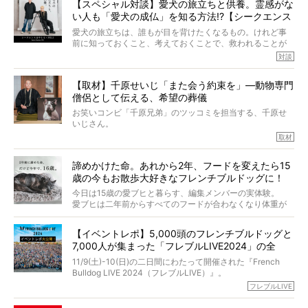
【スペシャル対談】愛犬の旅立ちと供養。霊感がな
とりを目の当たりにするほどに、そのフレンチブルドッグ
い人も「愛犬の成仏」を知る方法!?【シークエンス
愛がわたしたちのそれとまったく同じであることに、なん
だかうれしくなってしまったのでした。
はやとも×PELI】
愛犬の旅立ちは、誰もが目を背けたくなるもの。けれど事
春奈さんとアムちゃんのすてきな暮らしを、BUHI編集長の
前に知っておくこと、考えておくことで、救われることが
小西がいつくしみながら、切り取らせていただきます。
たくさんあります。
対談
今回は、お盆スペシャル企画。世間が認めるほどの霊視能
【取材】千原せいじ「また会う約束を」―動物専門
力をもつお笑い芸人「シークエンスはやとも」さんに、愛
僧侶として伝える、希望の葬儀
犬の旅立ちや供養についてインタビュー。
インタビュアー兼対談相手は、大の犬好きで心霊分野の知
お笑いコンビ「千原兄弟」のツッコミを担当する、千原せ
識にも長けているPELIさん。
いじさん。
取材
「愛犬が旅立ったあと、ベッドやおもちゃはどうすればい
今年で結成35周年を迎え、芸人としての活躍も目覚ましい
い？」「お骨はどうするべき？」「お花やお線香は喜んで
中、2024年5月に動物専門僧侶になり世間を驚かせまし
くれる？」
諦めかけた命。あれから2年、フードを変えたら15
た。
さらには、霊感がない人でも愛犬が成仏したことを知る方
歳の今もお散歩大好きなフレンチブルドッグに！
僧侶としての名は「靖賢（せいけん）」。
法まで。
当時54歳という年齢にして、なぜ動物専門僧侶という道を
今日は15歳の愛ブヒと暮らす、編集メンバーの実体験。
選んだのか。
愛ブヒは二年前からすべてのフードが合わなくなり体重が
お笑い芸人だからこそ暗くなりすぎない、むしろ心がスッ
また、愛犬の旅立ちとどのように向き合うべきなのか。
激減。検査をしても異常はなく「年齢のせいですね…」と言
と軽くなる。
「動物専門僧侶」という立場で、お話しをうかがいまし
われてしまいました。
永久保存版のスペシャル対談です！
【イベントレポ】5,000頭のフレンチブルドッグと
た。
もう諦めるしかないのかな…そんなとき、我が家に届いたの
7,000人が集まった「フレブルLIVE2024」の全
が「THE fu-do(ザ・フード)」の試食品でした。
貌！
そして「THE fu-do(ザ・フード)」を食べつづけて二年、愛
11/9(土)-10(日)の二日間にわたって開催された『French
ブヒは15歳になり、今も元気にお散歩をしています。
Bulldog LIVE 2024（フレブルLIVE）』。
今回は、二年前の絶望から今までを包み隠さず、時系列で
今年はのべ5,000頭のフレンチブルドッグと7,000人のフレ
フレブルLIVE
お話しさせていただきます。
ブルオーナーが集まりました！