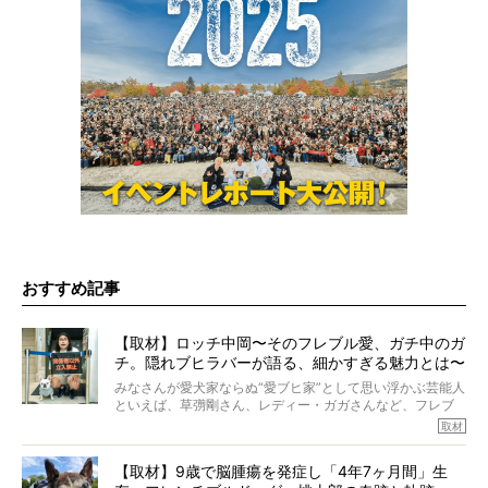
おすすめ記事
【取材】ロッチ中岡〜そのフレブル愛、ガチ中のガ
チ。隠れブヒラバーが語る、細かすぎる魅力とは〜
【前編】
みなさんが愛犬家ならぬ“愛ブヒ家”として思い浮かぶ芸能人
といえば、草彅剛さん、レディー・ガガさんなど、フレブ
ルを飼っている方が多いと思います。が、ロッチ中岡さん
取材
も、じつは大のフレブルラバーだというのをご存知です
か？ フレブルを飼っていないのにもかかわらず、中岡さ
【取材】9歳で脳腫瘍を発症し「4年7ヶ月間」生
んのインスタグラムを覗くと、たくさんのフレブルアカウ