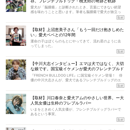
存。フレンチブルドッグ・桃太郎の奇跡と軌跡
ントがフォローされていて、わが『FRENCH BULLDOG
LIFE』モデルのnicoやトーラスも、その中の一頭。
愛犬が「脳腫瘍」と診断されたとき、言葉にできない絶望
そんな中岡さんに、フレブルの魅力を語っていただきまし
感を味わうことと思います。筆者も脳腫瘍で愛犬が旅立っ
た。そのブヒ愛っぷりは、思ってた以上！ ガチ中のガチ
たひとり。だからこそ、どれほど厄介で困難な病気かを理
取材
でした!?
解をしているつもりです。「発症から1年生存すれば素晴ら
しい」とされるこの病気。
【取材】上沼恵美子さん「もう一回だけ抱きしめた
ところが、フレンチブルドッグの桃太郎は9歳で脳腫瘍を発
い」愛犬ベベとの12年間
症し、なんと4年7ヶ月間も生き抜いたのです。旅立ったと
きの年齢は13歳と11ヶ月、レジェンド級のレジェンドでし
運命の子はぼくらのもとにやってきて、流れ星のように去
た。さらには、治療後3年間は一度も発作が起きなかったと
ってしまった。
いいます。
その悲しみを語ることはなかなかむずかしい。
取材
この事実はフレンチブルドッグだけでなく、脳腫瘍と闘う
けれども、ぼくらはそのことについて考えたいし、泣き出
多くの犬たちに勇気と希望を与えるに違いありません。桃
しそうな飼い主さんを目の前にして、ほんのすこしでも寄
太郎のオーナーである佐藤さんご夫婦に、治療の選択やケ
【中川大志インタビュー】エマは犬ではなく、大切
り添いたいと思う。
アについて詳しくお話しをうかがいました。
な娘です。国宝級イケメンが愛犬のフレンチブルド
その悲しみをいますぐ解消することはできないが、話をき
いて、泣いたり笑ったりするのもいいだろう。
ッグと一緒に登場
『FRENCH BULLDOG LIFE』に国宝級イケメン登場！ 俳
こんな子だった、こんなにいい子だった、ほんとうに愛し
優の中川大志さんが、愛犬であるフレンチブルドッグのエ
ていたと。
マちゃん（2歳の女の子）にメロメロとの情報を聞きつけ、
取材
ぼくらは上沼恵美子さんのご自宅へ伺って、お話をきこう
中川さんを直撃。そのフレブル愛をたっぷり語っていただ
と思った。
きました。他のフレブルオーナーさん同様、濃すぎる親バ
【取材】川口春奈と愛犬アムのやさしい世界。ー大
カエピソードが次から次へと飛び出しました。
人気女優は生粋のフレブルラバー
いまをときめく人気女優が、フレンチブルドッグラバーで
あるという事実。
そうです、その人は川口春奈さん。
取材
アムちゃんというパイドの女の子と暮らしています。
話を聞けば聞くほど、そして春奈さんとアムちゃんのやり