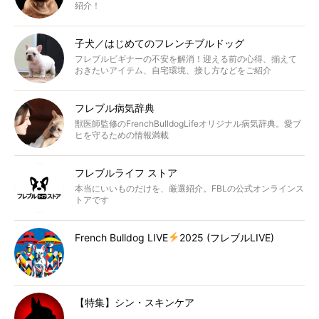
紹介！
子犬／はじめてのフレンチブルドッグ
フレブルビギナーの不安を解消！迎える前の心得、揃えて
おきたいアイテム、自宅環境、接し方などをご紹介
フレブル病気辞典
獣医師監修のFrenchBulldogLifeオリジナル病気辞典。愛ブ
ヒを守るための情報満載
フレブルライフ ストア
本当にいいものだけを、厳選紹介。FBLの公式オンラインス
トアです
French Bulldog LIVE
2025 (フレブルLIVE)
【特集】シン・スキンケア