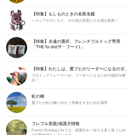
【特集】もしものときの名医名鑑
ヘルニアやガンなど、その道の名医たちを独占取材！
【特集】永遠の選択。フレンチブルドッグ専用
「THE fu-do(ザ・フード)」
【特集】わたしは、愛ブヒのリーダーになるのダ。
プロドッグトレーナーが、リーダーになるための秘訣を解
説！
虹の橋
愛ブヒが虹の橋へ向かう準備をするための場所
フレブル里親/保護犬情報
French Bulldog Lifeでは、保護犬を一頭でも多く救うため
の活動支援をしています。