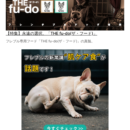
【特集】永遠の選択。「THE fu-do(ザ・フード)」
フレブル専用フード「THE fu-do(ザ・フード)」の真髄。