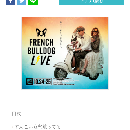
Share
Tweet
LINE
アプリで読む
目次
すんごい哀愁放ってる