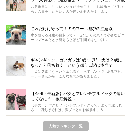
歩にまつわる疑問FAQつき〜
お散歩量は、リフレッシュが決め手！ お散歩ってどれく
らいの量をしたらいいのか迷いませんか？ よ...
これだけは守って！犬のプール遊びの注意点
水を替える頻度の目安って？ 昔ながらの丸くて小さなビニ
ールプールだと水替えもさほど手間ではないけ...
ギャンギャン、ガブガブは1歳まで!?「犬は２歳に
なったら落ち着く」という都市伝説は本当？
「犬は２歳になったら落ち着く」ってホント？ あるブヒオ
ーナーさんから、こんな質問がありました。...
【令和・最新版】パグとフレンチブルドッグの違い
ってなに？～徹底解説～
【事実！】パグとフレンチブルドッグって、よく間違われ
る！ 例えばそれは、愛ブヒとのお散歩中。 &...
人気ランキング一覧