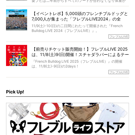
愛ブヒは二年前からすべてのフードが合わなくなり体重が
お笑い芸人だからこそ暗くなりすぎない、むしろ心がスッ
また、愛犬の旅立ちとどのように向き合うべきなのか。
激減。検査をしても異常はなく「年齢のせいですね…」と言
と軽くなる。
「動物専門僧侶」という立場で、お話しをうかがいまし
われてしまいました。
永久保存版のスペシャル対談です！
【イベントレポ】5,000頭のフレンチブルドッグと
た。
もう諦めるしかないのかな…そんなとき、我が家に届いたの
7,000人が集まった「フレブルLIVE2024」の全
が「THE fu-do(ザ・フード)」の試食品でした。
貌！
そして「THE fu-do(ザ・フード)」を食べつづけて二年、愛
11/9(土)-10(日)の二日間にわたって開催された『French
ブヒは15歳になり、今も元気にお散歩をしています。
Bulldog LIVE 2024（フレブルLIVE）』。
今回は、二年前の絶望から今までを包み隠さず、時系列で
今年はのべ5,000頭のフレンチブルドッグと7,000人のフレ
フレブルLIVE
お話しさせていただきます。
ブルオーナーが集まりました！
【前売りチケット販売開始！】フレブルLIVE 2025
day1の司会はフレブルラバーのロッチさん。day2の音楽フ
は、11/8(土)9(日)開催！スチャダラパーによるテー
ェスには世代ど真ん中のPUFFYが出演するなど、例年以上
に豪華なラインナップ。
マソング制作も決定
『French Bulldog LIVE 2025（フレブルLIVE）』の開催
北は北海道、南は鹿児島県から。全国のフレンチブルドッ
は、11/8(土)-9(日)の2days！
グが一堂に会した「フレブルLIVE2024」の模様を、詳しく
お得な前売りチケット、いよいよ販売スタートです！
フレブルLIVE
お届けです！
さらに今年はビッグニュースが。
なんと、ヒップホップグループ「スチャダラパー」がフレ
最後には2025年の情報もありますので、要チェックでござ
ブルLIVEのテーマソングを制作してくれることになりまし
います！
た！
Pick Up!
テーマソングの情報やお得な前売りチケットの販売情報な
ど、内容盛りだくさんでお送りしていますので、最後まで
お見逃しなく！