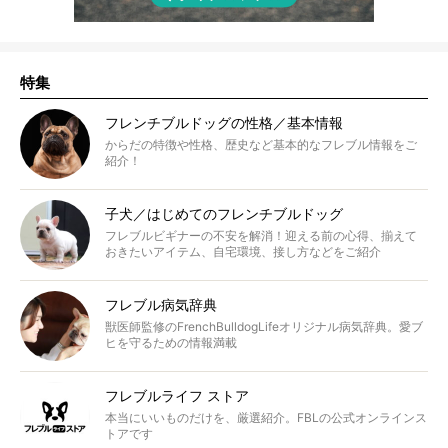
特集
フレンチブルドッグの性格／基本情報
からだの特徴や性格、歴史など基本的なフレブル情報をご
紹介！
子犬／はじめてのフレンチブルドッグ
フレブルビギナーの不安を解消！迎える前の心得、揃えて
おきたいアイテム、自宅環境、接し方などをご紹介
フレブル病気辞典
獣医師監修のFrenchBulldogLifeオリジナル病気辞典。愛ブ
ヒを守るための情報満載
フレブルライフ ストア
本当にいいものだけを、厳選紹介。FBLの公式オンラインス
トアです