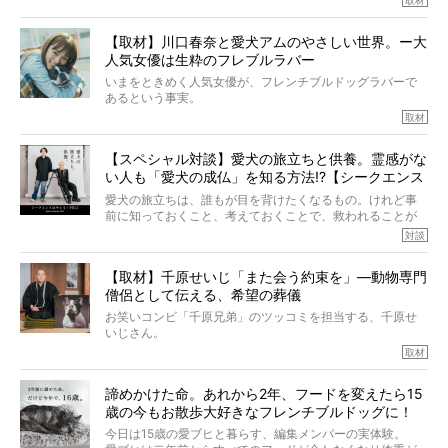
取材
ぼくらは上沼恵美子さんのご自宅へ伺って、お話をきこう
中川さんを直撃。そのフレブル愛をたっぷり語っていただ
と思った。
きました。他のフレブルオーナーさん同様、濃すぎる親バ
【取材】川口春奈と愛犬アムのやさしい世界。ー大
カエピソードが次から次へと飛び出しました。
人気女優は生粋のフレブルラバー
いまをときめく人気女優が、フレンチブルドッグラバーで
あるという事実。
そうです、その人は川口春奈さん。
取材
アムちゃんというパイドの女の子と暮らしています。
話を聞けば聞くほど、そして春奈さんとアムちゃんのやり
【スペシャル対談】愛犬の旅立ちと供養。霊感がな
とりを目の当たりにするほどに、そのフレンチブルドッグ
い人も「愛犬の成仏」を知る方法!?【シークエンス
愛がわたしたちのそれとまったく同じであることに、なん
だかうれしくなってしまったのでした。
はやとも×PELI】
愛犬の旅立ちは、誰もが目を背けたくなるもの。けれど事
春奈さんとアムちゃんのすてきな暮らしを、BUHI編集長の
前に知っておくこと、考えておくことで、救われることが
小西がいつくしみながら、切り取らせていただきます。
たくさんあります。
対談
今回は、お盆スペシャル企画。世間が認めるほどの霊視能
【取材】千原せいじ「また会う約束を」―動物専門
力をもつお笑い芸人「シークエンスはやとも」さんに、愛
僧侶として伝える、希望の葬儀
犬の旅立ちや供養についてインタビュー。
インタビュアー兼対談相手は、大の犬好きで心霊分野の知
お笑いコンビ「千原兄弟」のツッコミを担当する、千原せ
識にも長けているPELIさん。
いじさん。
取材
「愛犬が旅立ったあと、ベッドやおもちゃはどうすればい
今年で結成35周年を迎え、芸人としての活躍も目覚ましい
い？」「お骨はどうするべき？」「お花やお線香は喜んで
中、2024年5月に動物専門僧侶になり世間を驚かせまし
くれる？」
諦めかけた命。あれから2年、フードを変えたら15
た。
さらには、霊感がない人でも愛犬が成仏したことを知る方
歳の今もお散歩大好きなフレンチブルドッグに！
僧侶としての名は「靖賢（せいけん）」。
法まで。
当時54歳という年齢にして、なぜ動物専門僧侶という道を
今日は15歳の愛ブヒと暮らす、編集メンバーの実体験。
選んだのか。