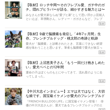
【取材】ロッチ中岡〜そのフレブル愛、ガチ中のガ
チ。隠れブヒラバーが語る、細かすぎる魅力とは〜
【前編】
みなさんが愛犬家ならぬ“愛ブヒ家”として思い浮かぶ芸能人
といえば、草彅剛さん、レディー・ガガさんなど、フレブ
ルを飼っている方が多いと思います。が、ロッチ中岡さん
取材
も、じつは大のフレブルラバーだというのをご存知です
か？ フレブルを飼っていないのにもかかわらず、中岡さ
【取材】9歳で脳腫瘍を発症し「4年7ヶ月間」生
んのインスタグラムを覗くと、たくさんのフレブルアカウ
存。フレンチブルドッグ・桃太郎の奇跡と軌跡
ントがフォローされていて、わが『FRENCH BULLDOG
LIFE』モデルのnicoやトーラスも、その中の一頭。
愛犬が「脳腫瘍」と診断されたとき、言葉にできない絶望
そんな中岡さんに、フレブルの魅力を語っていただきまし
感を味わうことと思います。筆者も脳腫瘍で愛犬が旅立っ
た。そのブヒ愛っぷりは、思ってた以上！ ガチ中のガチ
たひとり。だからこそ、どれほど厄介で困難な病気かを理
取材
でした!?
解をしているつもりです。「発症から1年生存すれば素晴ら
しい」とされるこの病気。
【取材】上沼恵美子さん「もう一回だけ抱きしめた
ところが、フレンチブルドッグの桃太郎は9歳で脳腫瘍を発
い」愛犬ベベとの12年間
症し、なんと4年7ヶ月間も生き抜いたのです。旅立ったと
きの年齢は13歳と11ヶ月、レジェンド級のレジェンドでし
運命の子はぼくらのもとにやってきて、流れ星のように去
た。さらには、治療後3年間は一度も発作が起きなかったと
ってしまった。
いいます。
その悲しみを語ることはなかなかむずかしい。
取材
この事実はフレンチブルドッグだけでなく、脳腫瘍と闘う
けれども、ぼくらはそのことについて考えたいし、泣き出
多くの犬たちに勇気と希望を与えるに違いありません。桃
しそうな飼い主さんを目の前にして、ほんのすこしでも寄
太郎のオーナーである佐藤さんご夫婦に、治療の選択やケ
【中川大志インタビュー】エマは犬ではなく、大切
り添いたいと思う。
アについて詳しくお話しをうかがいました。
な娘です。国宝級イケメンが愛犬のフレンチブルド
その悲しみをいますぐ解消することはできないが、話をき
いて、泣いたり笑ったりするのもいいだろう。
ッグと一緒に登場
『FRENCH BULLDOG LIFE』に国宝級イケメン登場！ 俳
こんな子だった、こんなにいい子だった、ほんとうに愛し
優の中川大志さんが、愛犬であるフレンチブルドッグのエ
ていたと。
マちゃん（2歳の女の子）にメロメロとの情報を聞きつけ、