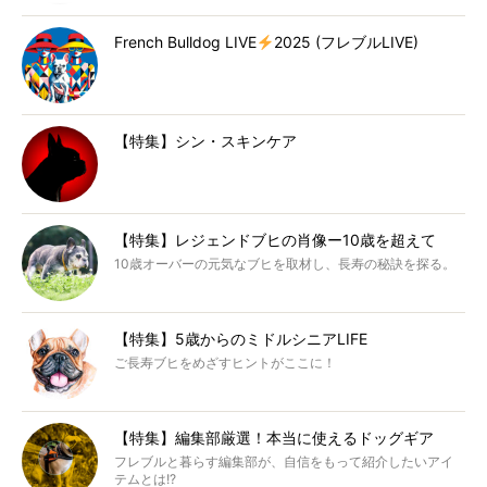
French Bulldog LIVE
2025 (フレブルLIVE)
【特集】シン・スキンケア
【特集】レジェンドブヒの肖像ー10歳を超えて
10歳オーバーの元気なブヒを取材し、長寿の秘訣を探る。
【特集】5歳からのミドルシニアLIFE
ご長寿ブヒをめざすヒントがここに！
【特集】編集部厳選！本当に使えるドッグギア
フレブルと暮らす編集部が、自信をもって紹介したいアイ
テムとは!?