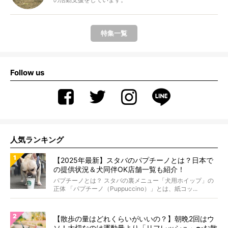
特集一覧
Follow us
人気ランキング
【2025年最新】スタバのパプチーノとは？日本で
の提供状況＆犬同伴OK店舗一覧も紹介！
パプチーノとは？ スタバの裏メニュー「犬用ホイップ」の
正体 「パプチーノ（Puppuccino）」とは、紙コッ...
【散歩の量はどれくらいがいいの？】朝晩2回はウ
ソ！大切なのは運動量より「リフレッシュ」〜お散