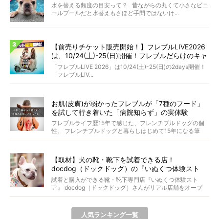
水を替える頻度の目安って？ 昔ながらの丸くて小さなビニ
ールプールだと水替えもさほど手間ではないけ...
【前売りチケット販売開始！】フレブルLIVE2026
は、10/24(土)-25(日)開催！フレブルだらけのキャ
ンプ・前夜祭・バスプランも新登場!?
「フレブルLIVE 2026」は10/24(土)-25(日)の2days開催！
「フレブルLIV...
お肌(皮膚)が弱かったフレブルが「7種のフード」
を試して行き着いた「病院知らず」の実体験
フレブルライフ歴15年で感じた、フレンチブルドッグの個
性。 フレンチブルドッグと暮らしはじめて15年になる筆
者...
【取材】犬の靴・靴下を試着できる店！
docdog（ドックドッグ）の『いぬくつ体験スト
ア』に行ってみた
試着と購入ができる靴・靴下専門店『いぬくつ体験スト
ア』 docdog（ドックドッグ）さんがリアル店舗をオープ
ン...
人気ランキング一覧