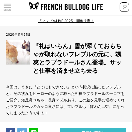
「フレブルLIVE 2025」開催決定！
2020年11月21日
『礼はいらん』雪が深くておもち
ゃが取れないフレブルの元に、颯
爽とラブラドールさん登場。サッ
と仕事を済ませ立ち去る
今回は、まさに『どうにもできない』という状況に陥ったフレブル
と、その状況をヒーローのように救った相棒ラブラドールの一コマを
ご紹介。短足鼻ぺちゃ、長身マズルあり、この差を見事に埋めてくれ
たラブラドールのカッコ良さには、フレブルも『ぽわん…♡』になっ
てしまったようですよ！