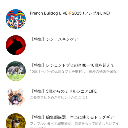
French Bulldog LIVE
2025 (フレブルLIVE)
【特集】シン・スキンケア
【特集】レジェンドブヒの肖像ー10歳を超えて
10歳オーバーの元気なブヒを取材し、長寿の秘訣を探る。
【特集】5歳からのミドルシニアLIFE
ご長寿ブヒをめざすヒントがここに！
【特集】編集部厳選！本当に使えるドッグギア
フレブルと暮らす編集部が、自信をもって紹介したいアイ
テムとは!?