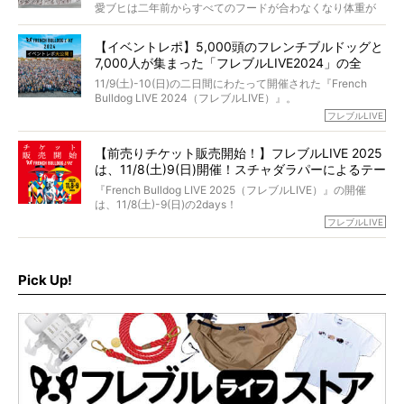
選んだのか。
愛ブヒは二年前からすべてのフードが合わなくなり体重が
お笑い芸人だからこそ暗くなりすぎない、むしろ心がスッ
また、愛犬の旅立ちとどのように向き合うべきなのか。
激減。検査をしても異常はなく「年齢のせいですね…」と言
と軽くなる。
「動物専門僧侶」という立場で、お話しをうかがいまし
われてしまいました。
永久保存版のスペシャル対談です！
【イベントレポ】5,000頭のフレンチブルドッグと
た。
もう諦めるしかないのかな…そんなとき、我が家に届いたの
7,000人が集まった「フレブルLIVE2024」の全
が「THE fu-do(ザ・フード)」の試食品でした。
貌！
そして「THE fu-do(ザ・フード)」を食べつづけて二年、愛
11/9(土)-10(日)の二日間にわたって開催された『French
ブヒは15歳になり、今も元気にお散歩をしています。
Bulldog LIVE 2024（フレブルLIVE）』。
今回は、二年前の絶望から今までを包み隠さず、時系列で
今年はのべ5,000頭のフレンチブルドッグと7,000人のフレ
フレブルLIVE
お話しさせていただきます。
ブルオーナーが集まりました！
【前売りチケット販売開始！】フレブルLIVE 2025
day1の司会はフレブルラバーのロッチさん。day2の音楽フ
は、11/8(土)9(日)開催！スチャダラパーによるテー
ェスには世代ど真ん中のPUFFYが出演するなど、例年以上
に豪華なラインナップ。
マソング制作も決定
『French Bulldog LIVE 2025（フレブルLIVE）』の開催
北は北海道、南は鹿児島県から。全国のフレンチブルドッ
は、11/8(土)-9(日)の2days！
グが一堂に会した「フレブルLIVE2024」の模様を、詳しく
お得な前売りチケット、いよいよ販売スタートです！
フレブルLIVE
お届けです！
さらに今年はビッグニュースが。
なんと、ヒップホップグループ「スチャダラパー」がフレ
最後には2025年の情報もありますので、要チェックでござ
ブルLIVEのテーマソングを制作してくれることになりまし
います！
た！
Pick Up!
テーマソングの情報やお得な前売りチケットの販売情報な
ど、内容盛りだくさんでお送りしていますので、最後まで
お見逃しなく！