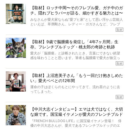
【取材】ロッチ中岡〜そのフレブル愛、ガチ中のガ
チ。隠れブヒラバーが語る、細かすぎる魅力とは〜
【前編】
みなさんが愛犬家ならぬ“愛ブヒ家”として思い浮かぶ芸能人
といえば、草彅剛さん、レディー・ガガさんなど、フレブ
ルを飼っている方が多いと思います。が、ロッチ中岡さん
取材
も、じつは大のフレブルラバーだというのをご存知です
か？ フレブルを飼っていないのにもかかわらず、中岡さ
【取材】9歳で脳腫瘍を発症し「4年7ヶ月間」生
んのインスタグラムを覗くと、たくさんのフレブルアカウ
存。フレンチブルドッグ・桃太郎の奇跡と軌跡
ントがフォローされていて、わが『FRENCH BULLDOG
LIFE』モデルのnicoやトーラスも、その中の一頭。
愛犬が「脳腫瘍」と診断されたとき、言葉にできない絶望
そんな中岡さんに、フレブルの魅力を語っていただきまし
感を味わうことと思います。筆者も脳腫瘍で愛犬が旅立っ
た。そのブヒ愛っぷりは、思ってた以上！ ガチ中のガチ
たひとり。だからこそ、どれほど厄介で困難な病気かを理
取材
でした!?
解をしているつもりです。「発症から1年生存すれば素晴ら
しい」とされるこの病気。
【取材】上沼恵美子さん「もう一回だけ抱きしめた
ところが、フレンチブルドッグの桃太郎は9歳で脳腫瘍を発
い」愛犬ベベとの12年間
症し、なんと4年7ヶ月間も生き抜いたのです。旅立ったと
きの年齢は13歳と11ヶ月、レジェンド級のレジェンドでし
運命の子はぼくらのもとにやってきて、流れ星のように去
た。さらには、治療後3年間は一度も発作が起きなかったと
ってしまった。
いいます。
その悲しみを語ることはなかなかむずかしい。
取材
この事実はフレンチブルドッグだけでなく、脳腫瘍と闘う
けれども、ぼくらはそのことについて考えたいし、泣き出
多くの犬たちに勇気と希望を与えるに違いありません。桃
しそうな飼い主さんを目の前にして、ほんのすこしでも寄
太郎のオーナーである佐藤さんご夫婦に、治療の選択やケ
【中川大志インタビュー】エマは犬ではなく、大切
り添いたいと思う。
アについて詳しくお話しをうかがいました。
な娘です。国宝級イケメンが愛犬のフレンチブルド
その悲しみをいますぐ解消することはできないが、話をき
いて、泣いたり笑ったりするのもいいだろう。
ッグと一緒に登場
『FRENCH BULLDOG LIFE』に国宝級イケメン登場！ 俳
こんな子だった、こんなにいい子だった、ほんとうに愛し
優の中川大志さんが、愛犬であるフレンチブルドッグのエ
ていたと。