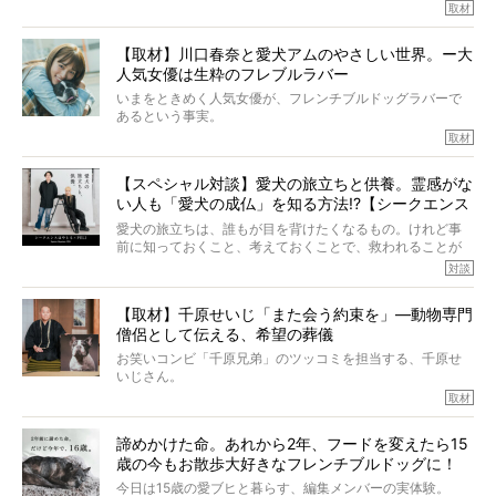
マちゃん（2歳の女の子）にメロメロとの情報を聞きつけ、
取材
ぼくらは上沼恵美子さんのご自宅へ伺って、お話をきこう
中川さんを直撃。そのフレブル愛をたっぷり語っていただ
と思った。
きました。他のフレブルオーナーさん同様、濃すぎる親バ
【取材】川口春奈と愛犬アムのやさしい世界。ー大
カエピソードが次から次へと飛び出しました。
人気女優は生粋のフレブルラバー
いまをときめく人気女優が、フレンチブルドッグラバーで
あるという事実。
そうです、その人は川口春奈さん。
取材
アムちゃんというパイドの女の子と暮らしています。
話を聞けば聞くほど、そして春奈さんとアムちゃんのやり
【スペシャル対談】愛犬の旅立ちと供養。霊感がな
とりを目の当たりにするほどに、そのフレンチブルドッグ
い人も「愛犬の成仏」を知る方法!?【シークエンス
愛がわたしたちのそれとまったく同じであることに、なん
だかうれしくなってしまったのでした。
はやとも×PELI】
愛犬の旅立ちは、誰もが目を背けたくなるもの。けれど事
春奈さんとアムちゃんのすてきな暮らしを、BUHI編集長の
前に知っておくこと、考えておくことで、救われることが
小西がいつくしみながら、切り取らせていただきます。
たくさんあります。
対談
今回は、お盆スペシャル企画。世間が認めるほどの霊視能
【取材】千原せいじ「また会う約束を」―動物専門
力をもつお笑い芸人「シークエンスはやとも」さんに、愛
僧侶として伝える、希望の葬儀
犬の旅立ちや供養についてインタビュー。
インタビュアー兼対談相手は、大の犬好きで心霊分野の知
お笑いコンビ「千原兄弟」のツッコミを担当する、千原せ
識にも長けているPELIさん。
いじさん。
取材
「愛犬が旅立ったあと、ベッドやおもちゃはどうすればい
今年で結成35周年を迎え、芸人としての活躍も目覚ましい
い？」「お骨はどうするべき？」「お花やお線香は喜んで
中、2024年5月に動物専門僧侶になり世間を驚かせまし
くれる？」
諦めかけた命。あれから2年、フードを変えたら15
た。
さらには、霊感がない人でも愛犬が成仏したことを知る方
歳の今もお散歩大好きなフレンチブルドッグに！
僧侶としての名は「靖賢（せいけん）」。
法まで。
当時54歳という年齢にして、なぜ動物専門僧侶という道を
今日は15歳の愛ブヒと暮らす、編集メンバーの実体験。