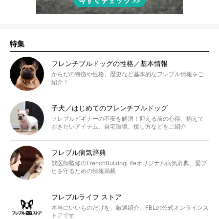
特集
フレンチブルドッグの性格／基本情報
からだの特徴や性格、歴史など基本的なフレブル情報をご
紹介！
子犬／はじめてのフレンチブルドッグ
フレブルビギナーの不安を解消！迎える前の心得、揃えて
おきたいアイテム、自宅環境、接し方などをご紹介
フレブル病気辞典
獣医師監修のFrenchBulldogLifeオリジナル病気辞典。愛ブ
ヒを守るための情報満載
フレブルライフ ストア
本当にいいものだけを、厳選紹介。FBLの公式オンラインス
トアです