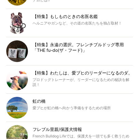
【特集】もしものときの名医名鑑
ヘルニアやガンなど、その道の名医たちを独占取材！
【特集】永遠の選択。フレンチブルドッグ専用
「THE fu-do(ザ・フード)」
【特集】わたしは、愛ブヒのリーダーになるのダ。
プロドッグトレーナーが、リーダーになるための秘訣を解
説！
虹の橋
愛ブヒが虹の橋へ向かう準備をするための場所
フレブル里親/保護犬情報
French Bulldog Lifeでは、保護犬を一頭でも多く救うため