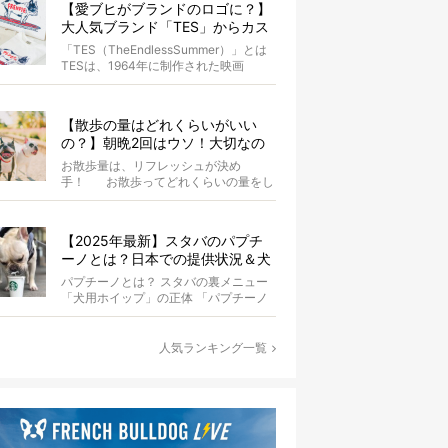
【愛ブヒがブランドのロゴに？】
大人気ブランド「TES」からカス
タムオーダーが誕生！
「TES（TheEndlessSummer）」とは
TESは、1964年に制作された映画
『The...
【散歩の量はどれくらいがいい
の？】朝晩2回はウソ！大切なの
は運動量より「リフレッシュ」〜
お散歩量は、リフレッシュが決め
お散歩にまつわる疑問FAQつき〜
手！ お散歩ってどれくらいの量をし
たらいいのか迷いませんか？ よ...
【2025年最新】スタバのパプチ
ーノとは？日本での提供状況＆犬
同伴OK店舗一覧も紹介！
パプチーノとは？ スタバの裏メニュー
「犬用ホイップ」の正体 「パプチーノ
（Puppuccino）」とは、紙コッ...
人気ランキング一覧