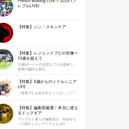
French Bulldog LIVE
2025 (フ
レブルLIVE)
【特集】シン・スキンケア
【特集】レジェンドブヒの肖像ー
10歳を超えて
10歳オーバーの元気なブヒを取材し、
長寿の秘訣を探る。
【特集】5歳からのミドルシニア
LIFE
ご長寿ブヒをめざすヒントがここに！
【特集】編集部厳選！本当に使え
るドッグギア
フレブルと暮らす編集部が、自信をも
って紹介したいアイテムとは!?