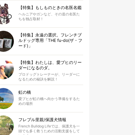
【特集】もしものときの名医名鑑
ヘルニアやガンなど、その道の名医た
ちを独占取材！
【特集】永遠の選択。フレンチブ
ルドッグ専用「THE fu-do(ザ・フ
ード)」
【特集】わたしは、愛ブヒのリー
ダーになるのダ。
プロドッグトレーナーが、リーダーに
なるための秘訣を解説！
虹の橋
愛ブヒが虹の橋へ向かう準備をするた
めの場所
フレブル里親/保護犬情報
French Bulldog Lifeでは、保護犬を一
頭でも多く救うための活動支援をして