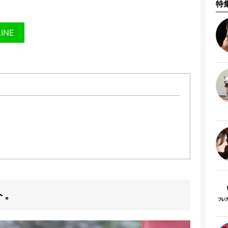
特
LINE
ト。