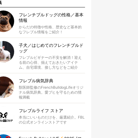
集
フレンチブルドッグの性格／基本
情報
からだの特徴や性格、歴史など基本的
なフレブル情報をご紹介！
子犬／はじめてのフレンチブルド
ッグ
フレブルビギナーの不安を解消！迎え
る前の心得、揃えておきたいアイテ
ム、自宅環境、接し方などをご紹介
フレブル病気辞典
獣医師監修のFrenchBulldogLifeオリジ
ナル病気辞典。愛ブヒを守るための情
報満載
フレブルライフ ストア
本当にいいものだけを、厳選紹介。FBL
の公式オンラインストアです