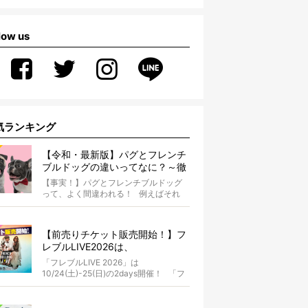
low us
気ランキング
【令和・最新版】パグとフレンチ
ブルドッグの違いってなに？～徹
底解説～
【事実！】パグとフレンチブルドッグ
って、よく間違われる！ 例えばそれ
は、愛ブヒとのお散歩中。 &...
【前売りチケット販売開始！】フ
レブルLIVE2026は、
10/24(土)-25(日)開催！フレブル
「フレブルLIVE 2026」は
だらけのキャンプ・前夜祭・バス
10/24(土)-25(日)の2days開催！ 「フ
プランも新登場!?
レブルLIV...