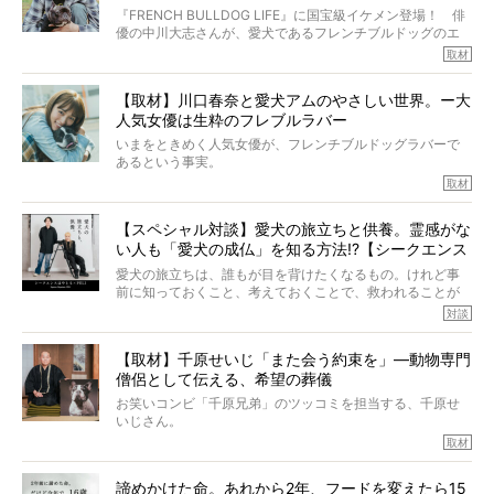
いて、泣いたり笑ったりするのもいいだろう。
ッグと一緒に登場
『FRENCH BULLDOG LIFE』に国宝級イケメン登場！ 俳
こんな子だった、こんなにいい子だった、ほんとうに愛し
優の中川大志さんが、愛犬であるフレンチブルドッグのエ
ていたと。
マちゃん（2歳の女の子）にメロメロとの情報を聞きつけ、
取材
ぼくらは上沼恵美子さんのご自宅へ伺って、お話をきこう
中川さんを直撃。そのフレブル愛をたっぷり語っていただ
と思った。
きました。他のフレブルオーナーさん同様、濃すぎる親バ
【取材】川口春奈と愛犬アムのやさしい世界。ー大
カエピソードが次から次へと飛び出しました。
人気女優は生粋のフレブルラバー
いまをときめく人気女優が、フレンチブルドッグラバーで
あるという事実。
そうです、その人は川口春奈さん。
取材
アムちゃんというパイドの女の子と暮らしています。
話を聞けば聞くほど、そして春奈さんとアムちゃんのやり
【スペシャル対談】愛犬の旅立ちと供養。霊感がな
とりを目の当たりにするほどに、そのフレンチブルドッグ
い人も「愛犬の成仏」を知る方法!?【シークエンス
愛がわたしたちのそれとまったく同じであることに、なん
だかうれしくなってしまったのでした。
はやとも×PELI】
愛犬の旅立ちは、誰もが目を背けたくなるもの。けれど事
春奈さんとアムちゃんのすてきな暮らしを、BUHI編集長の
前に知っておくこと、考えておくことで、救われることが
小西がいつくしみながら、切り取らせていただきます。
たくさんあります。
対談
今回は、お盆スペシャル企画。世間が認めるほどの霊視能
【取材】千原せいじ「また会う約束を」―動物専門
力をもつお笑い芸人「シークエンスはやとも」さんに、愛
僧侶として伝える、希望の葬儀
犬の旅立ちや供養についてインタビュー。
インタビュアー兼対談相手は、大の犬好きで心霊分野の知
お笑いコンビ「千原兄弟」のツッコミを担当する、千原せ
識にも長けているPELIさん。
いじさん。
取材
「愛犬が旅立ったあと、ベッドやおもちゃはどうすればい
今年で結成35周年を迎え、芸人としての活躍も目覚ましい
い？」「お骨はどうするべき？」「お花やお線香は喜んで
中、2024年5月に動物専門僧侶になり世間を驚かせまし
くれる？」
諦めかけた命。あれから2年、フードを変えたら15
た。