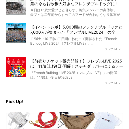
さらには、霊感がない人でも愛犬が成仏したことを知る方
歳の今もお散歩大好きなフレンチブルドッグに！
僧侶としての名は「靖賢（せいけん）」。
法まで。
当時54歳という年齢にして、なぜ動物専門僧侶という道を
今日は15歳の愛ブヒと暮らす、編集メンバーの実体験。
選んだのか。
愛ブヒは二年前からすべてのフードが合わなくなり体重が
お笑い芸人だからこそ暗くなりすぎない、むしろ心がスッ
また、愛犬の旅立ちとどのように向き合うべきなのか。
激減。検査をしても異常はなく「年齢のせいですね…」と言
と軽くなる。
「動物専門僧侶」という立場で、お話しをうかがいまし
われてしまいました。
永久保存版のスペシャル対談です！
【イベントレポ】5,000頭のフレンチブルドッグと
た。
もう諦めるしかないのかな…そんなとき、我が家に届いたの
7,000人が集まった「フレブルLIVE2024」の全
が「THE fu-do(ザ・フード)」の試食品でした。
貌！
そして「THE fu-do(ザ・フード)」を食べつづけて二年、愛
11/9(土)-10(日)の二日間にわたって開催された『French
ブヒは15歳になり、今も元気にお散歩をしています。
Bulldog LIVE 2024（フレブルLIVE）』。
今回は、二年前の絶望から今までを包み隠さず、時系列で
今年はのべ5,000頭のフレンチブルドッグと7,000人のフレ
フレブルLIVE
お話しさせていただきます。
ブルオーナーが集まりました！
【前売りチケット販売開始！】フレブルLIVE 2025
day1の司会はフレブルラバーのロッチさん。day2の音楽フ
は、11/8(土)9(日)開催！スチャダラパーによるテー
ェスには世代ど真ん中のPUFFYが出演するなど、例年以上
に豪華なラインナップ。
マソング制作も決定
『French Bulldog LIVE 2025（フレブルLIVE）』の開催
北は北海道、南は鹿児島県から。全国のフレンチブルドッ
は、11/8(土)-9(日)の2days！
グが一堂に会した「フレブルLIVE2024」の模様を、詳しく
お得な前売りチケット、いよいよ販売スタートです！
フレブルLIVE
お届けです！
さらに今年はビッグニュースが。
なんと、ヒップホップグループ「スチャダラパー」がフレ
最後には2025年の情報もありますので、要チェックでござ
ブルLIVEのテーマソングを制作してくれることになりまし
います！
た！
Pick Up!
テーマソングの情報やお得な前売りチケットの販売情報な
ど、内容盛りだくさんでお送りしていますので、最後まで
お見逃しなく！