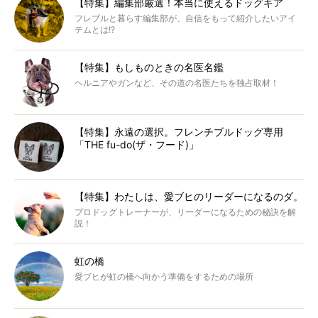
【特集】編集部厳選！本当に使えるドッグギア
フレブルと暮らす編集部が、自信をもって紹介したいアイ
テムとは!?
【特集】もしものときの名医名鑑
ヘルニアやガンなど、その道の名医たちを独占取材！
【特集】永遠の選択。フレンチブルドッグ専用
「THE fu-do(ザ・フード)」
【特集】わたしは、愛ブヒのリーダーになるのダ。
プロドッグトレーナーが、リーダーになるための秘訣を解
説！
虹の橋
愛ブヒが虹の橋へ向かう準備をするための場所