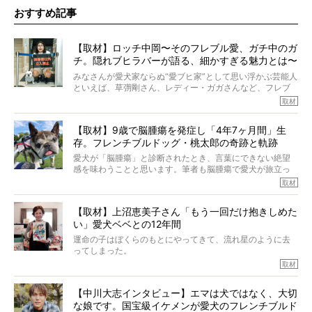
おすすめ記事
【取材】ロッチ中岡〜そのフレブル愛、ガチ中のガ
チ。隠れブヒラバーが語る、細かすぎる魅力とは〜
【前編】
みなさんが愛犬家ならぬ“愛ブヒ家”として思い浮かぶ芸能人
といえば、草彅剛さん、レディー・ガガさんなど、フレブ
ルを飼っている方が多いと思います。が、ロッチ中岡さん
取材
も、じつは大のフレブルラバーだというのをご存知です
か？ フレブルを飼っていないのにもかかわらず、中岡さ
【取材】9歳で脳腫瘍を発症し「4年7ヶ月間」生
んのインスタグラムを覗くと、たくさんのフレブルアカウ
存。フレンチブルドッグ・桃太郎の奇跡と軌跡
ントがフォローされていて、わが『FRENCH BULLDOG
LIFE』モデルのnicoやトーラスも、その中の一頭。
愛犬が「脳腫瘍」と診断されたとき、言葉にできない絶望
そんな中岡さんに、フレブルの魅力を語っていただきまし
感を味わうことと思います。筆者も脳腫瘍で愛犬が旅立っ
た。そのブヒ愛っぷりは、思ってた以上！ ガチ中のガチ
たひとり。だからこそ、どれほど厄介で困難な病気かを理
取材
でした!?
解をしているつもりです。「発症から1年生存すれば素晴ら
しい」とされるこの病気。
【取材】上沼恵美子さん「もう一回だけ抱きしめた
ところが、フレンチブルドッグの桃太郎は9歳で脳腫瘍を発
い」愛犬ベベとの12年間
症し、なんと4年7ヶ月間も生き抜いたのです。旅立ったと
きの年齢は13歳と11ヶ月、レジェンド級のレジェンドでし
運命の子はぼくらのもとにやってきて、流れ星のように去
た。さらには、治療後3年間は一度も発作が起きなかったと
ってしまった。
いいます。
その悲しみを語ることはなかなかむずかしい。
取材
この事実はフレンチブルドッグだけでなく、脳腫瘍と闘う
けれども、ぼくらはそのことについて考えたいし、泣き出
多くの犬たちに勇気と希望を与えるに違いありません。桃
しそうな飼い主さんを目の前にして、ほんのすこしでも寄
太郎のオーナーである佐藤さんご夫婦に、治療の選択やケ
【中川大志インタビュー】エマは犬ではなく、大切
り添いたいと思う。
アについて詳しくお話しをうかがいました。
な娘です。国宝級イケメンが愛犬のフレンチブルド
その悲しみをいますぐ解消することはできないが、話をき