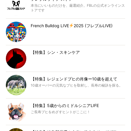
本当にいいものだけを、厳選紹介。FBLの公式オンラインス
トアです
French Bulldog LIVE
2025 (フレブルLIVE)
【特集】シン・スキンケア
【特集】レジェンドブヒの肖像ー10歳を超えて
10歳オーバーの元気なブヒを取材し、長寿の秘訣を探る。
【特集】5歳からのミドルシニアLIFE
ご長寿ブヒをめざすヒントがここに！