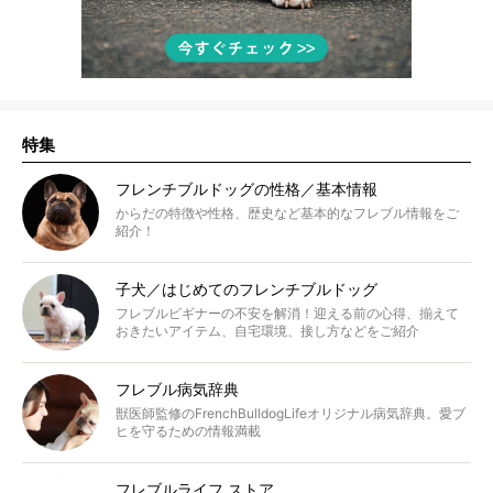
特集
フレンチブルドッグの性格／基本情報
からだの特徴や性格、歴史など基本的なフレブル情報をご
紹介！
子犬／はじめてのフレンチブルドッグ
フレブルビギナーの不安を解消！迎える前の心得、揃えて
おきたいアイテム、自宅環境、接し方などをご紹介
フレブル病気辞典
獣医師監修のFrenchBulldogLifeオリジナル病気辞典。愛ブ
ヒを守るための情報満載
フレブルライフ ストア