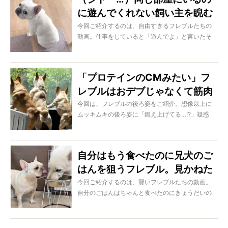
に遊んでくれない飼い主を睨む
フレブルがこちら【動画】
今回ご紹介するのは、自由すぎるフレブルたちの
動画。仕事をしていると「遊んでよ」と言いたそ
うな顔をするフレブル。ついに睨まれてしまいま
した…。
「プロテインのCMみたい」フ
レブルはおデブじゃなくて筋肉
質なのだ【動画】
今回は、フレブルの後ろ姿をご紹介。想像以上に
ムッキムキの後ろ姿に「鍛え上げてる…!?」疑惑
も。こう見えてね、フレブルって筋肉質なんです
よ。
自分はもう食べたのに兄犬のご
はんを狙うフレブル。見かねた
兄犬の行動にビックリ!?【動
今回ご紹介するのは、賢いフレブルたちの動画。
自分のごはんはちゃんと食べたのにきょうだいの
画】
分も気になるフレブル。すると、きょうだいが気
を遣ってくれて…？