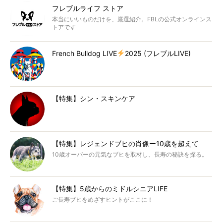
フレブルライフ ストア
本当にいいものだけを、厳選紹介。FBLの公式オンラインス
トアです
French Bulldog LIVE
2025 (フレブルLIVE)
【特集】シン・スキンケア
【特集】レジェンドブヒの肖像ー10歳を超えて
10歳オーバーの元気なブヒを取材し、長寿の秘訣を探る。
【特集】5歳からのミドルシニアLIFE
ご長寿ブヒをめざすヒントがここに！