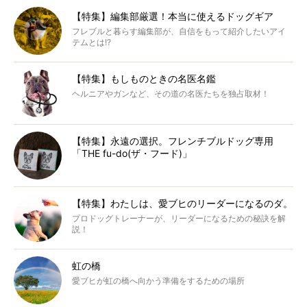
【特集】編集部厳選！本当に使えるドッグギア
フレブルと暮らす編集部が、自信をもって紹介したいアイ
テムとは!?
【特集】もしものときの名医名鑑
ヘルニアやガンなど、その道の名医たちを独占取材！
【特集】永遠の選択。フレンチブルドッグ専用
「THE fu-do(ザ・フード)」
【特集】わたしは、愛ブヒのリーダーになるのダ。
プロドッグトレーナーが、リーダーになるための秘訣を解
説！
虹の橋
愛ブヒが虹の橋へ向かう準備をするための場所