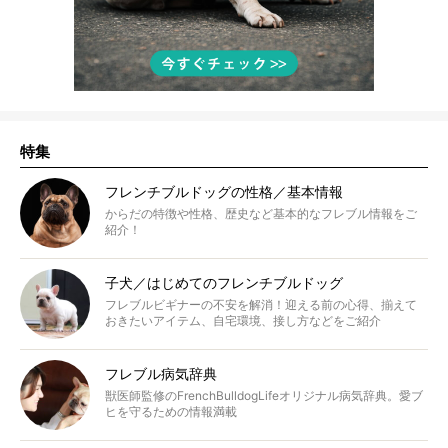
特集
フレンチブルドッグの性格／基本情報
からだの特徴や性格、歴史など基本的なフレブル情報をご
紹介！
子犬／はじめてのフレンチブルドッグ
フレブルビギナーの不安を解消！迎える前の心得、揃えて
おきたいアイテム、自宅環境、接し方などをご紹介
フレブル病気辞典
獣医師監修のFrenchBulldogLifeオリジナル病気辞典。愛ブ
ヒを守るための情報満載