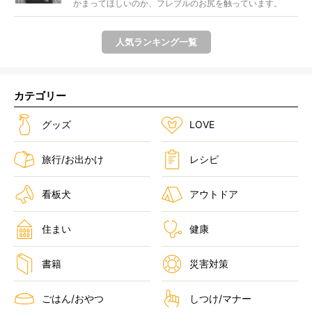
かまってほしいのか、フレブルのお尻を触っています。
&n...
人気ランキング一覧
カテゴリー
グッズ
LOVE
旅行/お出かけ
レシピ
看板犬
アウトドア
住まい
健康
書籍
災害対策
ごはん/おやつ
しつけ/マナー