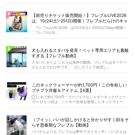
【前売りチケット販売開始！】フレブルLIVE2026
は、10/24(土)-25(日)開催！フレブルだらけのキャ
ンプ・前夜祭・バスプランも新登場!?
「フレブルLIVE 2026」は10/24(土)-25(日)の2days開催！
「フレブルLIV...
犬も入れるスタバを発見！ペット専用エリアも素敵
すぎる【フレブル動画】
スタバにきたよ こちらは海外の動画。フレブルはオーナー
さんとおでかけ中です。 少しカフェで休憩し...
このネックウォーマーが約1,700円！この冬欲しい
プチプラ洋服＆アイテム【4選】
①これで約1,700円！ゴージャスなシャギーネックウォー
マー ひとつ目は、シャギー生地を使用したネックウォー
マ...
（プイッ）パパが話しかけると分かりやすく顔をそ
らす思春期なフレブル【動画】
パパさんよりも フレブルは夢中でカミカミ中。パパさんは