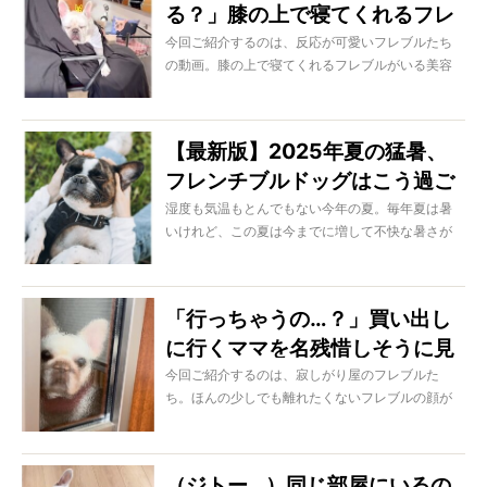
る？」膝の上で寝てくれるフレ
代目の楽太郎にも愛用し、ついでに自分も使って
いるというミストスプレーボトル「アイビル エア
ブル店員にほっこり【動画】
今回ご紹介するのは、反応が可愛いフレブルたち
リーミスト」をご紹介します。
の動画。膝の上で寝てくれるフレブルがいる美容
水を入れてトリガーを引くだけで超細かいミスト
院、こんな天国ある？
が噴き出すこのボトル、真夏のクールダウンには
欠かせないんですよ。
【最新版】2025年夏の猛暑、
フレンチブルドッグはこう過ご
す！
湿度も気温もとんでもない今年の夏。毎年夏は暑
いけれど、この夏は今までに増して不快な暑さが
続いているように感じませんか？ それでなくと
も暑さに弱いフレブルたちだから、日中の散歩や
お出かけは諦めて夜の活動にシフトするオーナー
「行っちゃうの…？」買い出し
さんも多いはず。日差しがないだけでも体感的に
に行くママを名残惜しそうに見
快適な夜は、昼間と比べるとブヒたちも幾分過ご
しやすそうです。夏の間は夜のお散歩や一緒に過
送るフレブル。可愛すぎるな
今回ご紹介するのは、寂しがり屋のフレブルた
ごす時間を充実させることで、お家で過ごす時間
ち。ほんの少しでも離れたくないフレブルの顔が
【動画】
が長くてもストレスを溜めずに楽しめますよ。
切なくて、大好きが伝わってくるのです。
（ジトー…）同じ部屋にいるの