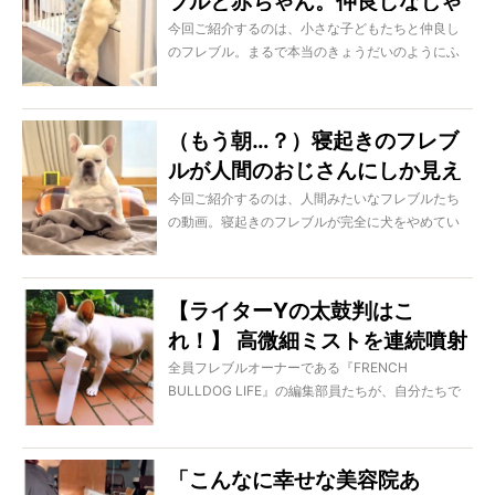
ブルと赤ちゃん。仲良しなじゃ
れあいが微笑ましい！【動画】
今回ご紹介するのは、小さな子どもたちと仲良し
のフレブル。まるで本当のきょうだいのようにふ
れ合う姿が微笑ましい…どうぞご覧ください！
（もう朝…？）寝起きのフレブ
ルが人間のおじさんにしか見え
ない。犬やめたの？【動画】
今回ご紹介するのは、人間みたいなフレブルたち
の動画。寝起きのフレブルが完全に犬をやめてい
た…。どうぞご覧ください！
【ライターYの太鼓判はこ
れ！】 高微細ミストを連続噴射
できる「アイビル エアリーミス
全員フレブルオーナーである『FRENCH
BULLDOG LIFE』の編集部員たちが、自分たちで
ト」は真夏の相棒。ー編集部厳
愛用している「本当に買ってよかった！」ものだ
選！本当に使えるドッグギア
けを紹介するこの連載。
#49
「こんなに幸せな美容院あ
今回はライターYが、先代の愛ブヒ大福に次いで2