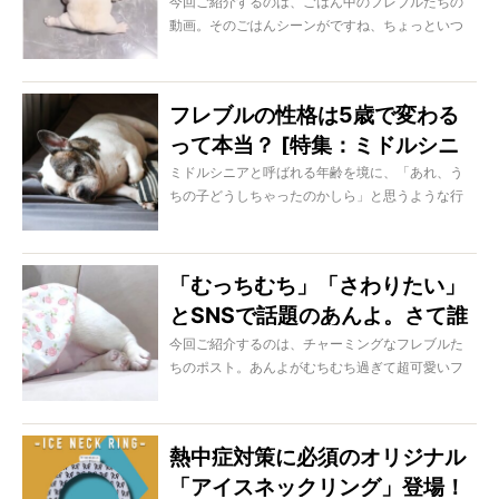
見たらすごく可愛い【動画】
今回ご紹介するのは、ごはん中のフレブルたちの
動画。そのごはんシーンがですね、ちょっといつ
もとちがうのです。どうぞご覧ください！
フレブルの性格は5歳で変わる
って本当？ [特集：ミドルシニ
アLIFE]
ミドルシニアと呼ばれる年齢を境に、「あれ、う
ちの子どうしちゃったのかしら」と思うような行
動をしたり、性格に変化が現れることは多々あり
ます。かつてはエネルギッシュで俗に言うフレブ
ルスイッチが入るやいなや走り回っていた愛ブヒ
「むっちむち」「さわりたい」
が、なんだか物静かに感じたり、今まで喜んでい
とSNSで話題のあんよ。さて誰
たドッグランに興味を失ったり。こういった心の
変化を目の当たりにすると、どこか調子が悪いの
のでしょう？【フレブル動画】
今回ご紹介するのは、チャーミングなフレブルた
かなと私たちオーナーは不安になってしまうけれ
ちのポスト。あんよがむちむち過ぎて超可愛いフ
ど、大丈夫。これはフレブルたちの心が成長し、
レブルがいました。どうぞご覧ください♡
成熟しつつあることで起きる当たり前の変化なん
ですよ。
熱中症対策に必須のオリジナル
「アイスネックリング」登場！