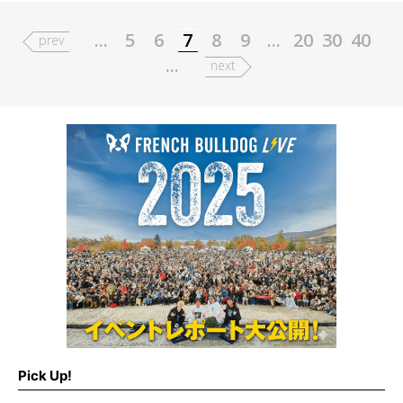
...
5
6
7
8
9
...
20
30
40
prev
...
next
Pick Up!