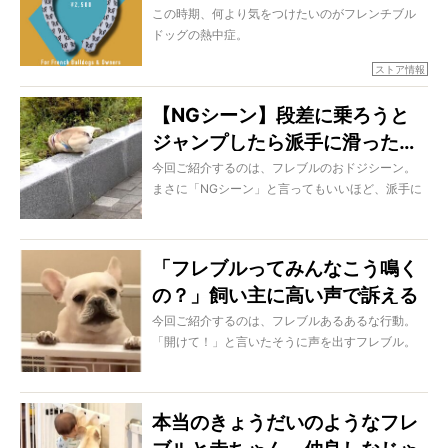
【フレブルもオーナーも使え
この時期、何より気をつけたいのがフレンチブル
ドッグの熱中症。
る】
特にフレブルは熱がこもりやすく、体温管理は
ストア情報
「命を守るための必須ケア」です。
【NGシーン】段差に乗ろうと
そこでわたしたちは、愛ブヒにもオーナーさんに
ジャンプしたら派手に滑った…
も使えるオリジナルデザインの「アイスネックリ
ング」を作りました！
期待を裏切らないフレブルさん
今回ご紹介するのは、フレブルのおドジシーン。
まさに「NGシーン」と言ってもいいほど、派手に
【動画】
なんと28℃以下で自然に凍結。保冷剤のストック
転んでいるのです。でも、こんなおちゃめなとこ
を持ち歩く必要はありません！
ろも愛らしい…よね？
さらに60分ヒンヤリが持続するので、保冷剤より
「フレブルってみんなこう鳴く
も長持ちしますよ。
の？」飼い主に高い声で訴える
姿があるあるで笑う【動画】
今回ご紹介するのは、フレブルあるあるな行動。
「開けて！」と言いたそうに声を出すフレブル。
この声、フレブルオーナーは聞き慣れていますよ
ね？
本当のきょうだいのようなフレ