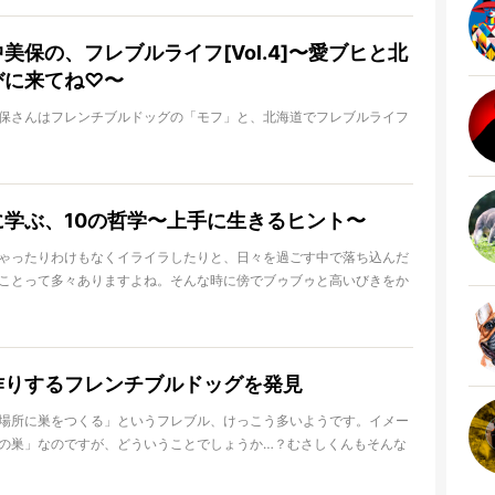
は早速発表していきたいと思います！
美保の、フレブルライフ[Vol.4]〜愛ブヒと北
びに来てね♡〜
保さんはフレンチブルドッグの「モフ」と、北海道でフレブルライフ
はなかなか見られない、田中美保さんとモフの日常シーンをお届けす
ldog Lifeでの連載！
に学ぶ、10の哲学〜上手に生きるヒント〜
をお送りします！
ゃったりわけもなくイライラしたりと、日々を過ごす中で落ち込んだ
ことって多々ありますよね。そんな時に傍でブゥブゥと高いびきをか
愛ブヒを見ると、「あ〜あ、なんだかラクそうでいいよねえ。ちょっ
ない？」なんて思うことも。おおらかで呑気、そしてとびきり甘え上
ちを見ていると、確かに彼らの毎日はとても穏やかで楽しそう。だか
フレンチブルドッグから学んでみるのはいかがでしょう？自然体で生
作りするフレンチブルドッグを発見
てくれる“10の哲学”には、もしかしたら私たちが自分らしく生きるヒ
いるのかも！
場所に巣をつくる」というフレブル、けっこう多いようです。イメー
の巣」なのですが、どういうことでしょうか…？むさしくんもそんな
ル」の１頭ですので、ぜひこちらの動画でどんなものがお確かめくだ
愛らしい「巣」なんですよ。