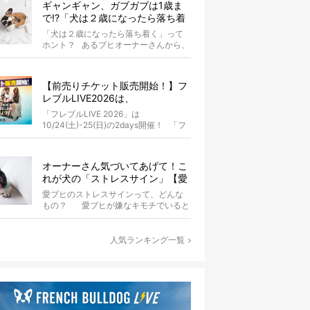
ギャンギャン、ガブガブは1歳ま
で!?「犬は２歳になったら落ち着
く」という都市伝説は本当？
「犬は２歳になったら落ち着く」って
ホント？ あるブヒオーナーさんから、
こんな質問がありました。...
【前売りチケット販売開始！】フ
レブルLIVE2026は、
10/24(土)-25(日)開催！フレブル
「フレブルLIVE 2026」は
だらけのキャンプ・前夜祭・バス
10/24(土)-25(日)の2days開催！ 「フ
プランも新登場!?
レブルLIV...
オーナーさん気づいてあげて！こ
れが犬の「ストレスサイン」【愛
ブヒの本音を知ろう】
愛ブヒのストレスサインって、どんな
もの？ 愛ブヒが嫌なキモチでいると
き、皆さんはそれをどのよう...
人気ランキング一覧