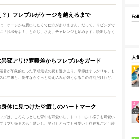
「食べ物を前にしたフレブル」たちの様子をケースに分けてご紹介し
（？）フレブルがケージを越えるまで
Fol
は、ケージから脱出したくて仕方がありません。だって、リビングで
に「脱出せよ！」と命じ、さあ、チャレンジを始めます。脱出しなく
ね。さあ、ケージの高さは結構あるけど、どうなるのでしょうか。隣
、ノアさんと一緒に見守りましょう。
人
異変アリ!?寒暖差からフレブルをガード
猛暑が印象的だった平成最後の夏も過ぎ去り、季節はすっかり冬。も
スに年末と、例年ならぐっと冷え込みが強くなるこの時期だけれど、
だか今年は少し様子がおかしいようで…。そう、12月というのに夏日
そうかと思えば次の週には10度以上気温が下がったりするなど、気温
にも激しすぎる今月。このあまりにも激しい寒暖差に風邪をひいたり
なオーナーさんも多いと思いますが、実はこの「寒暖差」、フレンチ
の身体に見つけた♡癒しのハートマーク
っても大敵なのです。とりわけパピーやシニア犬、肥満傾向の強いブ
コは寒暖差によって不調が起こりやすくなるので、私たちオーナーが
ッグは、ころんっとした背中も可愛いし、トコトコ歩く様子も可愛い
に応じた体調管理をする必要があるのです。
プリプリ振るのも可愛いし、笑顔もとっても可愛い！存在丸ごと可愛
癒しのハートマークを隠し持っていたとしたら……？
がハートマークを見せてくれた画像を集めてみました。癒しのハート