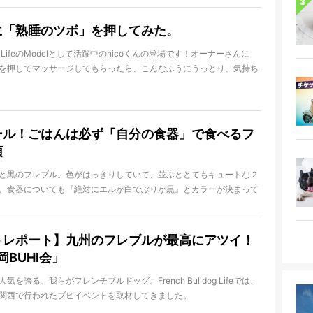
りすること間違いなしですよ！
に「熟睡のツボ」を押してみた。
lldog LifeのModelとして活躍中のnicoくんの登場です！オーナーさんに
を押してマッサージしてもらったら、こんなふうにうっとり、気持ち
れは一体なんのツボ？どのあたりを押せばわんちゃんが気持ちよく過
うか？
ール！ごはんは必ず「自分の食器」で食べるフ
頭
と黒のフレブル。色がはっきりしていて、並ぶととてもキュートな２
、食器についても『絶対にエルが白でぶりが黒』とカラーが決まって
たとえ世界がひっくり返っても守るべきルールとして、２頭の間に存
す、こんな具合に。
トレポート】九州のフレブルが最高にアツイ！
岡BUHI会」
を誇る、我らがフレンチブルドッグ。French Bulldog Lifeでは、
関西で行われたブヒイベントを取材してきました。
…我々FBL編集部は、ある噂を耳にしました。「どうやら、福岡のフレブ