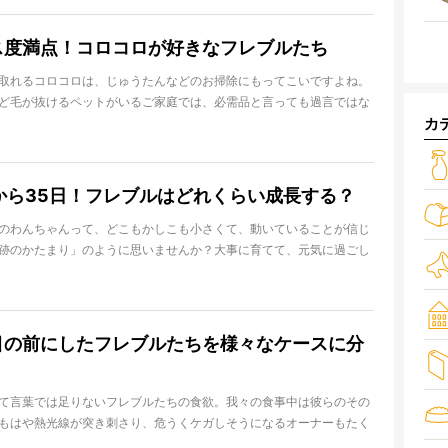
ス度満点！コロコロが好きなフレブルたち
取れるコロコロは、じゅうたんなどのお掃除にもってこいですよね。
ど毛が抜けるペットがいるご家庭では、必需品と言っても過言ではな
カ
ゅうたんや洋服の掃除だけではなく、コロコロは犬のマッサージにも
ロされるのが好きなフレンチブルドッグのみなさんをご紹介します。
から35日！フレブルはどれくらい成長する？
のわんちゃんって、どこもかしこも小さくて、動いていることが信じ
跡のかたまり」のように思いませんか？大事に育てて、元気に過ごし
ね。
つの動画をご紹介します。生まれたばかりのフレブルのきょうだい
と３５日の動画です。その間には２０日ほど挟んでいますが、果たし
目の前にしたフレブルたちを様々なケースに分
ちゃんたちはどんなふうに変化するのでしょうか。
。
て言葉では足りないフレブルたちの食欲。我々の食事中は彼らのその
もはや熱光線が突き刺さり、危うくケガしそうになるオーナーもたく
ますが、そんなフレブルたちもいろんなタイプに分かれるとか。とい