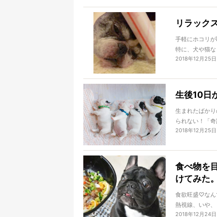
リラック
手軽にホコリが
特に、犬や猫な
2018年12月25日
いでしょう。じ
効果的？コロコ
生後10日
生まれたばかり
られない！「奇
2018年12月25日
て欲しいですよ
この記事では２
の、生後１０日
食べ物を
てフレブルの赤
けてみた
食欲旺盛♡なん
熱視線、いや、
2018年12月24日
さんいると思い