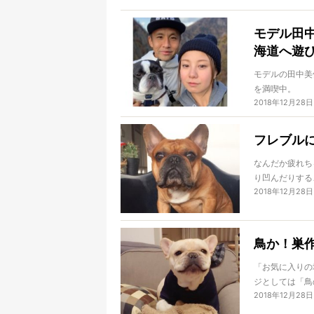
したよ。それで
モデル田中
海道へ遊
モデルの田中美
を満喫中。
2018年12月28日
他のメディアで
るFrench Bul
フレブル
今回はvol.4
なんだか疲れち
り凹んだりする
2018年12月28日
いてうたた寝る
と代わってくれ
手なフレブルた
らこそ、時には
鳥か！巣
きる彼らが教え
ントが詰まって
「お気に入りの
ジとしては「鳥
2018年12月28日
「巣作りフレブ
さい。本当に可