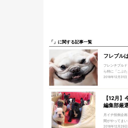
「」に関する記事一覧
フレブル
フレンチブルド
ら特に「こぶた
2018年12月31日
感じられるのが
なんだかおいし
情「食べたくな
【12月
編集部厳
月イチ恒例企画
間がやってまい
2018年12月29日
今月もたくさん