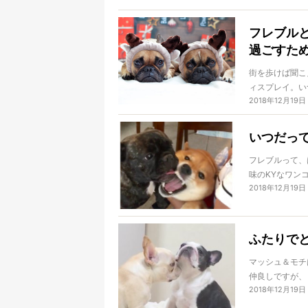
ルたちがアツイ
そして、来たる
フレブルと
会』が開催され
過ごすた
French Bu
街を歩けば聞こ
ィスプレイ。い
2018年12月19日
リスマス。クリ
すが、欧米では
大切な人とクリ
いつだっ
がオーナーであ
に普段より少し
フレブルって、
過ごすHappy
味のKYなワン
2018年12月19日
や生き物に対し
ともあるちょっ
ない！というこ
レブルたちをご
ふたりで
マッシュ＆モチ
仲良しですが、
2018年12月19日
ですよ。
この記事では２