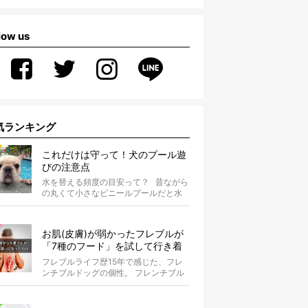
low us
気ランキング
これだけは守って！犬のプール遊
びの注意点
水を替える頻度の目安って？ 昔ながら
の丸くて小さなビニールプールだと水
替えもさほど手間ではないけ...
お肌(皮膚)が弱かったフレブルが
「7種のフード」を試して行き着
いた「病院知らず」の実体験
フレブルライフ歴15年で感じた、フレ
ンチブルドッグの個性。 フレンチブル
ドッグと暮らしはじめて15年になる筆
者...