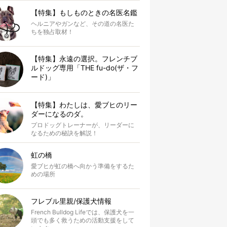
【特集】もしものときの名医名鑑
ヘルニアやガンなど、その道の名医た
ちを独占取材！
【特集】永遠の選択。フレンチブ
ルドッグ専用「THE fu-do(ザ・フ
ード)」
【特集】わたしは、愛ブヒのリー
ダーになるのダ。
プロドッグトレーナーが、リーダーに
なるための秘訣を解説！
虹の橋
愛ブヒが虹の橋へ向かう準備をするた
めの場所
フレブル里親/保護犬情報
French Bulldog Lifeでは、保護犬を一
頭でも多く救うための活動支援をして