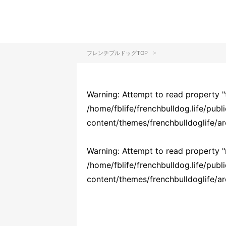
>
フレンチブルドッグTOP
Warning
: Attempt to read property "
/home/fblife/frenchbulldog.life/publ
content/themes/frenchbulldoglife/a
Warning
: Attempt to read property "
/home/fblife/frenchbulldog.life/publ
content/themes/frenchbulldoglife/a