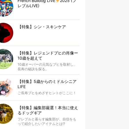
French Bulldog LIVE
2025 (フ
レブルLIVE)
【特集】シン・スキンケア
【特集】レジェンドブヒの肖像ー
10歳を超えて
10歳オーバーの元気なブヒを取材し、
長寿の秘訣を探る。
【特集】5歳からのミドルシニア
LIFE
ご長寿ブヒをめざすヒントがここに！
【特集】編集部厳選！本当に使え
るドッグギア
フレブルと暮らす編集部が、自信をも
って紹介したいアイテムとは!?