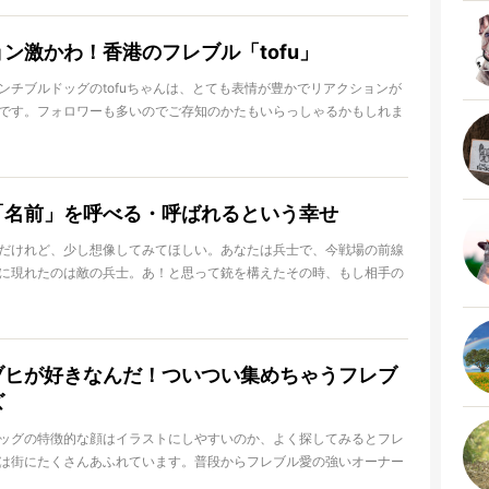
ン激かわ！香港のフレブル「tofu」
ンチブルドッグのtofuちゃんは、とても表情が豊かでリアクションが
です。フォロワーも多いのでご存知のかたもいらっしゃるかもしれま
tofuちゃんの日常を覗いてみましょう。
「名前」を呼べる・呼ばれるという幸せ
だけれど、少し想像してみてほしい。あなたは兵士で、今戦場の前線
に現れたのは敵の兵士。あ！と思って銃を構えたその時、もし相手の
前を名乗ったら、構えた銃のトリガーを引くことができるだろうか。
なければ、そこにいるのは「敵A」として認識すべき存在で撃つこと
むしろ、この状況下においてはそれが正しいのかも。でも、彼が自分
その瞬間に、目の前にいる人は「敵A」ではなく「誰かが愛している
ブヒが好きなんだ！ついつい集めちゃうフレブ
て誰かに必要とされているであろう存在」に変わる。つまり名前と
ズ
を左右する、そんなものなのです。
ッグの特徴的な顔はイラストにしやすいのか、よく探してみるとフレ
は街にたくさんあふれています。普段からフレブル愛の強いオーナー
、見つけたらついつい買ってしまうのではないでしょうか？