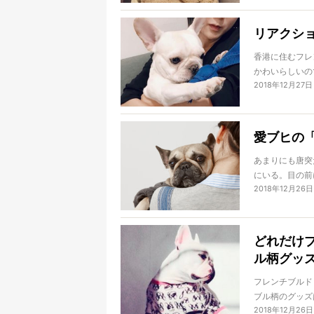
リアクショ
香港に住むフレ
かわいらしいの
2018年12月27日
せんが、今日は
愛ブヒの
あまりにも唐突
にいる。目の前
2018年12月26日
兵士が自分の名
仮に彼が名乗ら
だってできる。
の名を名乗った
どれだけ
であろう、そし
ル柄グッ
は、命のありか
フレンチブルド
ブル柄のグッズ
2018年12月26日
さんたちのこと