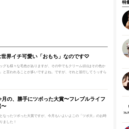
特
は世界イチ可愛い「おもち」なのです♡
ッグも様々な毛色がありますが、その中でもクリーム(白)はその色か
」と言われることが多いですよね。ですが、それと並行してうっすら
「おもち感」。べたっと寝そべっている姿やビヨンと伸びる頬…え、
そうなんだけど…と思ったことがある方も多いはず。そんな究極の愛
るレベル」に達したフレブルたちをご覧あれ！
】今月の、勝手にツボった大賞〜フレブルライフ
選〜
となったツボった大賞ですが、今月もいよいよこの「ツボ大」のお時
りました！
の”ツボる”カワイイ子がもう絞りきれないほどにわんさか溢れていま