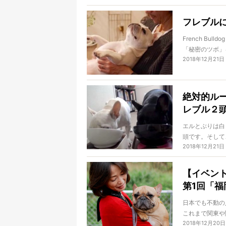
マークにほっこ
フレブル
French Bu
「秘密のツボ」
2018年12月21日
よさそう…。こ
ごせるのでしょ
絶対的ル
レブル２
エルとぶりは白
頭です。そして
2018年12月21日
います。これは
在しているので
【イベン
第1回「福
日本でも不動の人気
これまで関東や
2018年12月20日
2018年の秋