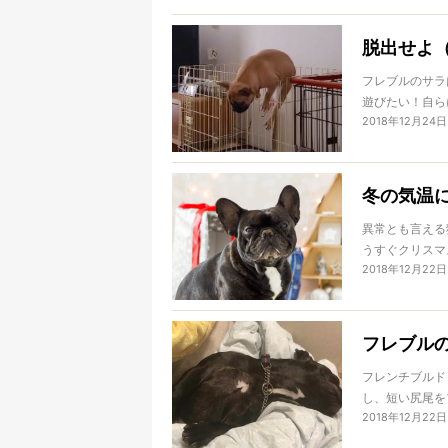
うことで今回は
ます！
脱出せよ
フレブルのサラ
遊びたい！自ら
2018年12月24日
ていいんだけど
の先輩フレブル
冬の気温に
異常とも言える
うすぐクリスマ
2018年12月22日
あれれ〜？なん
を記録したり、
の変化があまり
体調を崩しがち
フレブル
ブルドッグにと
ヒや持病がある
フレンチブルド
しっかりと気温
し、短い尻尾を
2018年12月22日
いフレブルが、
今回はフレブル