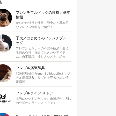
集
フレンチブルドッグの性格／基本
情報
からだの特徴や性格、歴史など基本的
なフレブル情報をご紹介！
子犬／はじめてのフレンチブルド
ッグ
フレブルビギナーの不安を解消！迎え
る前の心得、揃えておきたいアイテ
ム、自宅環境、接し方などをご紹介
フレブル病気辞典
獣医師監修のFrenchBulldogLifeオリジ
ナル病気辞典。愛ブヒを守るための情
報満載
フレブルライフ ストア
本当にいいものだけを、厳選紹介。FBL
の公式オンラインストアです