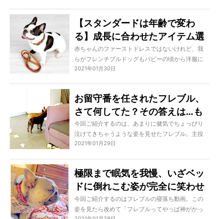
画】
た『ガラスに写る自分』やらいろんな敵のようで
すが、真剣な姿はどれもやっぱり可愛いもの。ど
【スタンダードは年齢で変わ
うぞ、微笑ましい一コマをご覧ください！
る】成長に合わせたアイテム選
びで愛ブヒの定番をアップデー
赤ちゃんのファーストドレスではないけれど、我
らがフレンチブルドッグもパピーの頃から洋服に
トして！ [特集：ミドルシニア
2021年01月30日
親しんだ子が大多数かと思います。実際にフレブ
LIFE]
ルのファッショニスタぶりは皆さんご存知の通り
で、何を着てもサマになるのはお見事としか言い
お留守番を任されたフレブル、
ようがありません。しかし、フレブルも私たち同
さて何してた？その答えは…も
様に加齢と共に肌質や代謝機能に変化が起き、今
までのお洋服で痒みを覚えたりすることも。同時
うずっとずっと飼い主さんの帰
今回ご紹介するのは、あまりに健気でちょっぴり
にずっしりとしたカラーやハーネスが負担になっ
泣けてきちゃうような姿を見せたフレブル。主役
宅を待ってたよ！【動画】
てくるなど、「身に着けるもの」も年齢に合わせ
2021年01月29日
の2頭はこの日お留守番を任されるのですが、オー
ることがとても大切。だからミドルシニアを迎え
ナーさんはその光景をカメラに収めます。その時
たら、愛ブヒのためのスタンダードを見直す必要
の光景がもう健気でいじらしくて…改めて「フレブ
極限まで眠気を我慢、いざベッ
があるんです！
ル可愛い！」と思わざるを得ないでしょう！
ドに倒れこむ姿が完全に笑わせ
にきてた。他のフレブルが見て
今回ご紹介するのはフレブルの寝落ち動画。この
姿を見たら改めて「フレブルってやっぱ神がかっ
も吹くと思う【動画】
2021年01月29日