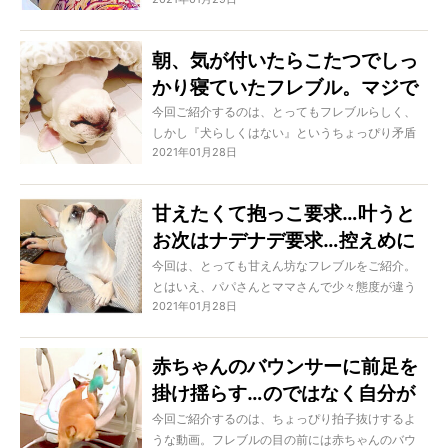
ているわ…」と思ってしまうほどのびっくりオモロ
な光景になっているのです。確実にリピート不可
避、そしてニヤついてしまうでしょうから、外出
朝、気が付いたらこたつでしっ
中の方はどうぞお顔にご注意を…！
かり寝ていたフレブル。マジで
この生き物は、一体何者なの
今回ご紹介するのは、とってもフレブルらしく、
しかし『犬らしくはない』というちょっぴり矛盾
よ…？【動画】
2021年01月28日
した光景。でもこの意味はきっとフレブルラバー
のみなさんならわかりますよね。簡単にいえば、
それらは同義語なのですから。今回も「らしさ」
甘えたくて抱っこ要求…叶うと
がバッチリ仕上がっていましたよ！
お次はナデナデ要求…控えめに
アピり続ける姿が健気可愛くて
今回は、とっても甘えん坊なフレブルをご紹介。
とはいえ、パパさんとママさんで少々態度が違う
ヤバイ。【フレブル動画】
2021年01月28日
ようですが、どちらも「大好きだからこそ」見せ
る姿なことには変わりません。しかし、どんどん
甘えん坊がエスカレートしていく姿には「やっぱ
赤ちゃんのバウンサーに前足を
りフレブル可愛い…」と思ってしまうはず！
掛け揺らす…のではなく自分が
乗ったフレブル。その後ドヤ感
今回ご紹介するのは、ちょっぴり拍子抜けするよ
うな動画。フレブルの目の前には赤ちゃんのバウ
放って揺られてた【動画】