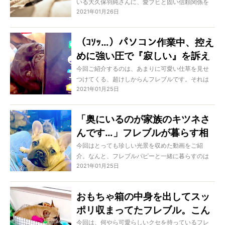
いる大久保羽純さんに、愛ブヒと固い信頼関係を
できる迎え先
2021年01月26日
築く方法を学ぶのがこの特集です。
今回は、フレンチブルドッグをこれから迎えたい
と思っている人に、どんな相手・場所からお迎え
（ｺｿｯ…）パソコン作業中、控え
するのがよいかについてお伝えします。
めに強い圧で『寂しい』を訴え
るフレブル。何ですかこの可愛
今回ご紹介するのは、あまりに可愛い仕草を見せ
つけてくる、超けしからんフレブルです。それは
い生き物マジで。【動画】
2021年01月25日
それは愛おしい仕草で、この生物が側にいたら確
実にいちいち悶絶、そして突っ込みが必要になる
ため何も手に付かなくなりそう。リモートワー
「奥にいるのが家族のキツネさ
ク？ はい、無理無理！
んです…」フレブルが暮らす相
手がまさかの…ドキドキ溢れる
今回はとっても珍しい光景を収めた動画をご紹
介。なんと、フレブルパピーと一緒に暮らすのは
姿が超初々しかった【動画】
2021年01月25日
まさかのキツネ。しかも1頭だけではないのです。
主人公のパピーはちょっぴり緊張気味。オーナー
さんにくっ付きながらキツネの動向を見つめてい
おもちゃ箱の中身を出してスッ
ます。その初々しさがとにかく愛らしくて…！
ポリ収まってたフレブル。こん
な光景見つけたらもう動悸がす
今回は、何やら可愛らしいクセを持っているフレ