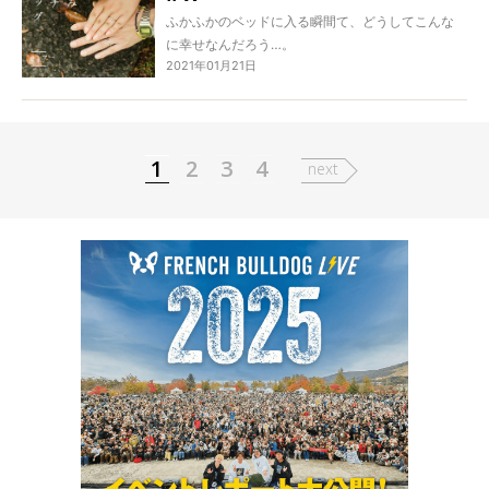
さいました。
ふかふかのベッドに入る瞬間て、どうしてこんな
に幸せなんだろう…。
2021年01月21日
（ふぁ〜あ。）大きなあくびが出たら、おやすみ
の合図。
さぁ、君もこっちへおいで。いっしょに夢の世界
へいこう。
おやすみ、フレンチブルドッグ。
1
2
3
4
next