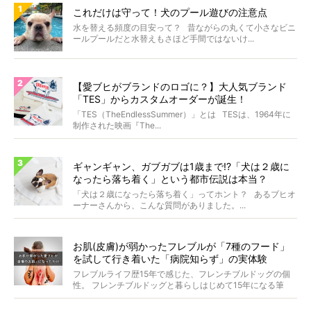
これだけは守って！犬のプール遊びの注意点
水を替える頻度の目安って？ 昔ながらの丸くて小さなビニ
ールプールだと水替えもさほど手間ではないけ...
【愛ブヒがブランドのロゴに？】大人気ブランド
「TES」からカスタムオーダーが誕生！
「TES（TheEndlessSummer）」とは TESは、1964年に
制作された映画『The...
ギャンギャン、ガブガブは1歳まで!?「犬は２歳に
なったら落ち着く」という都市伝説は本当？
「犬は２歳になったら落ち着く」ってホント？ あるブヒオ
ーナーさんから、こんな質問がありました。...
お肌(皮膚)が弱かったフレブルが「7種のフード」
を試して行き着いた「病院知らず」の実体験
フレブルライフ歴15年で感じた、フレンチブルドッグの個
性。 フレンチブルドッグと暮らしはじめて15年になる筆
者...