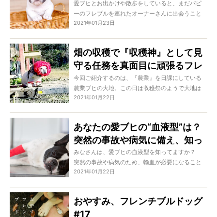
人になるから、二度と戻らない
愛ブヒとお出かけや散歩をしていると、まだパピ
ーのフレブルを連れたオーナーさんに出会うこと
パピー期を大切に、楽しんで！
2021年01月23日
が増えました。それだけフレブル人気の高まりを
実感するのですが、そんな多くのパピーオーナー
さんと話しているとほぼ
100%
聞かれるのが「一
畑の収穫で『収穫神』として見
体、いつになったら落ち着くんでしょうか」とい
守る任務を真面目に頑張るフレ
うギモン。うんうんわかるっ、わかりますともそ
の気持ち！ 実は筆者も愛ブヒを迎えた当初は育
ブル。ぼんや〜りと神を務める
今回ご紹介するのは、『農業』を日課にしている
児ならぬ育ブヒノイローゼになりかけたひとりで
農業ブヒの大地。この日は収穫祭のようで大地は
姿が可愛すぎた。【動画】
すもの。だから声を大にして言いますよ。「ちゃ
2021年01月22日
絶賛“収穫神”として頑張るのですが、その姿があま
ーんと大人になるから大丈夫ですよ」と。
りにぼんやりとしていて逆に強く崇めたくなるよ
うな。そう、それはもちろん超絶可愛いって意味
あなたの愛ブヒの“血液型”は？
です。どうぞ、のほほんとした収穫神の頑張りを
突然の事故や病気に備え、知っ
ご覧ください！
ておきたい『血液型の話』
みなさんは、愛ブヒの血液型を知ってますか？
突然の事故や病気のため、輸血が必要になること
2021年01月22日
も……。そんなとき、オーナーさんが愛ブヒの血液
型を事前に知っていれば役立つことがあるかもし
れません。
おやすみ、フレンチブルドッグ
杉並区にある『ガイア動物病院』院長・松田先生
#17
が、フレブルの血液型と輸血について教えてくだ