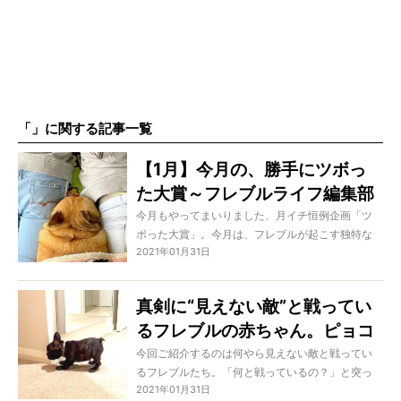
「」に関する記事一覧
【1月】今月の、勝手にツボっ
た大賞～フレブルライフ編集部
厳選～
今月もやってまいりました、月イチ恒例企画「ツ
ボった大賞」。今月は、フレブルが起こす独特な
2021年01月31日
奇跡、そして愛くるしさに哀愁に…と、彼らのいろ
んな魅力がぎっしり感じられるはずです。早速ご
覧ください！
真剣に“見えない敵”と戦ってい
るフレブルの赤ちゃん。ピョコ
ピョコ跳ねてヨチヨチダッシ
今回ご紹介するのは何やら見えない敵と戦ってい
るフレブルたち。「何と戦っているの？」と突っ
ュ…って微笑ましさが神。【動
2021年01月31日
込みたくなるパピーのやんちゃな姿やら、はたま