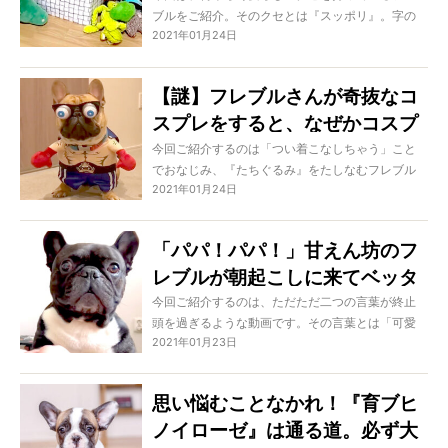
ブルをご紹介。そのクセとは『スッポリ』。字の
るほど悶えると思う【動画】
2021年01月24日
ままに、狭い場所を好んでみずからインしちゃう
という愛くるしいものなのです。その場所がまた
想像もしないような場所だからつい笑えてきちゃ
【謎】フレブルさんが奇抜なコ
う。とはいえ、チマっと収まる姿はもう確実に悶
スプレをすると、なぜかコスプ
絶が避けられないでしょう！
レの個性を失わせるというミラ
今回ご紹介するのは「つい着こなしちゃう」こと
でおなじみ、『たちぐるみ』をたしなむフレブル
クルが起こる問題。【動画】
2021年01月24日
たち。立ちぐるみとは“まるで人間のように立って
見える着ぐるみ”のこと。だから確実にファニーな
仕上がりになるはずなのに…なぜでしょうね、どん
「パパ！パパ！」甘えん坊のフ
な奇抜なデザインでもしっくりきちゃうのです…。
レブルが朝起こしに来てベッタ
ベタに甘えるだけの動画。改め
今回ご紹介するのは、ただただ二つの言葉が終止
頭を過ぎるような動画です。その言葉とは「可愛
て、ヤツらはマジで最高に可愛
2021年01月23日
い」と「羨ましい」。ほんの1分程度の動画でもう
い。
何回その言葉が頭に浮かぶか…きっと、数えきれな
いでしょうね。そう思えるほどに可愛くて羨まし
思い悩むことなかれ！『育ブヒ
い“超胸アツ”な光景なのですから！
ノイローゼ』は通る道。必ず大