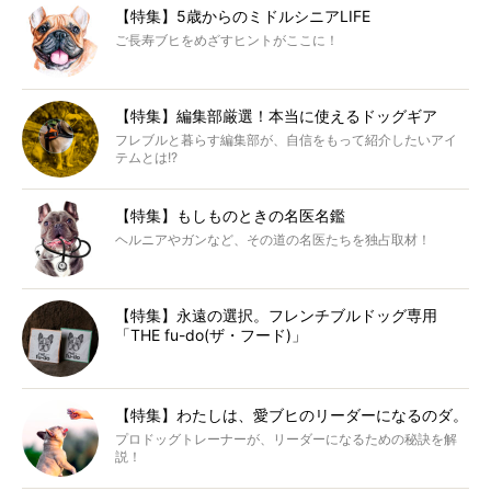
【特集】5歳からのミドルシニアLIFE
ご長寿ブヒをめざすヒントがここに！
【特集】編集部厳選！本当に使えるドッグギア
フレブルと暮らす編集部が、自信をもって紹介したいアイ
テムとは!?
【特集】もしものときの名医名鑑
ヘルニアやガンなど、その道の名医たちを独占取材！
【特集】永遠の選択。フレンチブルドッグ専用
「THE fu-do(ザ・フード)」
【特集】わたしは、愛ブヒのリーダーになるのダ。
プロドッグトレーナーが、リーダーになるための秘訣を解
説！