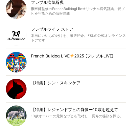
フレブル病気辞典
獣医師監修のFrenchBulldogLifeオリジナル病気辞典。愛ブ
ヒを守るための情報満載
フレブルライフ ストア
本当にいいものだけを、厳選紹介。FBLの公式オンラインス
トアです
French Bulldog LIVE
2025 (フレブルLIVE)
【特集】シン・スキンケア
【特集】レジェンドブヒの肖像ー10歳を超えて
10歳オーバーの元気なブヒを取材し、長寿の秘訣を探る。