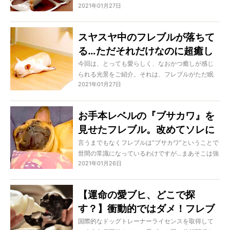
2021年01月27日
ンサーがあり、前足を掛けました。お、ゆりかご
のように揺らしてあげるのかな…と多いきや赤ちゃ
んはいません。何をしたかって、まさかの自分が
スヤスヤ中のフレブルが落ちて
乗車。そして満足げに揺られているのでした…お気
る…ただそれだけなのに超癒し
に入りですか…？
のパワーが放たれてたから共有
今回は、とっても愛らしく、なおかつ癒しが感じ
られる光景をご紹介。それは、フレブルがただ眠
したいと思う。【動画あり】
2021年01月27日
そうに転がっているだけ。それだけなのに不思議
とめちゃくちゃ癒しの気分を与えられるのです。
でも…それもそうですよね、だって普段から丸ごと
お手本レベルの『ブサカワ』を
愛くるしいのですから！
見せたフレブル。改めてソレに
ついて考えたら、ブサが消えて
言うまでもなくフレブルは“ブサカワ”ということで
世間の常識になっているわけですが…まあそこは強
可愛いしか残らなかった【動
2021年01月26日
く否定しません。正直、ブサイクじゃないとは言
画】
い切れない時も確実にあるわけですからね。そこ
を愛するのがフレブルラバーなのですが、改めて
【運命の愛ブヒ、どこで探
「ああ、これが王道のブサカワだわ…」なシーンが
す？】衝動的ではダメ！フレブ
見られたので、おさらいしてみませんか？
ルを迎えるための心構え＆信頼
国際的なドッグトレーナーライセンスを取得して