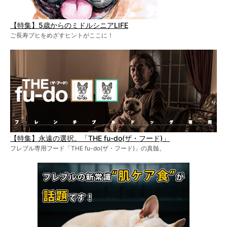
【特集】5歳からのミドルシニアLIFE
ご長寿ブヒをめざすヒントがここに！
【特集】永遠の選択。「THE fu-do(ザ・フード)」
フレブル専用フード「THE fu-do(ザ・フード)」の真髄。