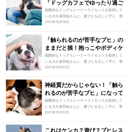
「ドッグカフェでゆったり過ご
取る行動から、我が子を興奮させないお出かけ方
法まで詳しく解説！
せる犬」になる方法4つ
国際的なドッグトレーナーライセンスを取得して
いる大久保羽純さんに、愛ブヒを正しく守り、導
2021年10月19日
き、固い信頼関係を築くための方法を学ぶこの特
集。暑さ、寒さに弱いフレブルにとって絶好のお
出かけシーズンである今ですが、「うちの子は騒
「触られるのが苦手なブヒ」の
いでしまって、一緒にカフェに行けない」という
ままだと損！抱っこやボディケ
お悩みを抱えるオーナーさんに向け、今回は愛ブ
ヒとカフェでゆったり過ごすためのヒントをお届
アへの苦手意識をなくす確実な
国際的なドッグトレーナーライセンスを取得して
けします。
いる大久保羽純さんに、愛ブヒを正しく守り、導
方法とは
2021年10月07日
き、固い信頼関係を築くための方法を学ぶこの特
集。今回は、触られるのが苦手なブヒのオーナー
さんに向け、愛ブヒがスキンシップが好きになる
神経質だからじゃない！「触ら
方法をお伝えします。
れるのが苦手なブヒ」になって
今回は後編になるので、ぜひ前編から読んでみて
くださいね。
しまう理由3つ＆触れることの
国際的なドッグトレーナーライセンスを取得して
いる大久保羽純さんに、愛ブヒを正しく守り、導
メリット5つ
2021年10月01日
き、固い信頼関係を築くための方法を学ぶこの特
集。今回は、触られるのが苦手なブヒのオーナー
さんに向け、愛ブヒがスキンシップ嫌いになって
これはケンカ？遊び？ブヒレス
しまう理由をお伝えします。「うちの子は神経質