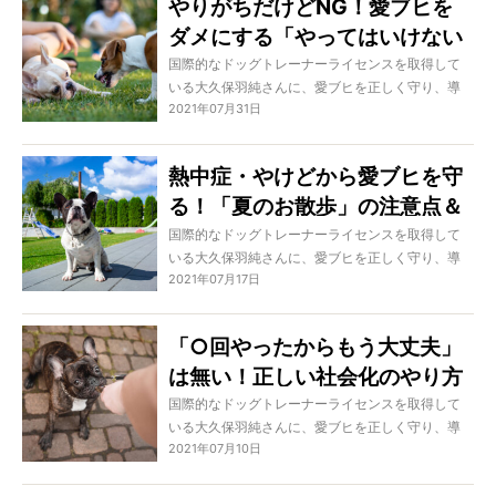
やりがちだけどNG！愛ブヒを
お伝えしています。ぜひVol.1から読んでみてくだ
ダメにする「やってはいけない
さいね。
社会化」4パターン【社会化を
国際的なドッグトレーナーライセンスを取得して
いる大久保羽純さんに、愛ブヒを正しく守り、導
学ぶ Vol.3】
2021年07月31日
き、固い信頼関係を築くための方法を学ぶこの特
集。実はかなり多くのオーナーさんが勘違いをし
ている“社会化”について、正しい知識をシリーズで
熱中症・やけどから愛ブヒを守
お伝えしています。ぜひVol.1から読んでみてくだ
る！「夏のお散歩」の注意点＆
さいね。
もしものときの対処法【全フレ
国際的なドッグトレーナーライセンスを取得して
いる大久保羽純さんに、愛ブヒを正しく守り、導
ブルオーナー必読！】
2021年07月17日
き、固い信頼関係を築くための方法を学ぶこの特
集。今回は、新人オーナーさんはもちろんベテラ
ンオーナーさんにも今一度しっかり頭に入れてお
「○回やったからもう大丈夫」
いてほしい、愛ブヒを危険にさらさないための“夏
は無い！正しい社会化のやり方
場のお散歩”のやり方についてお伝えします。
とは 【社会化を学ぶ Vol.2】
国際的なドッグトレーナーライセンスを取得して
いる大久保羽純さんに、愛ブヒを正しく守り、導
2021年07月10日
き、固い信頼関係を築くための方法を学ぶこの特
集。実はかなり多くのオーナーさんが勘違いをし