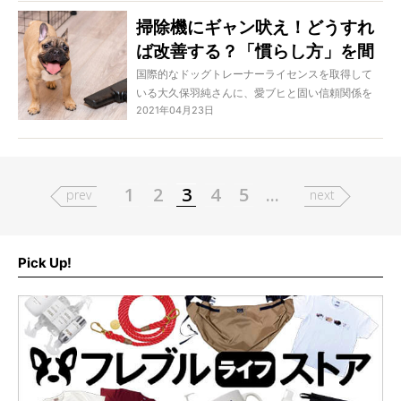
クチャーします！
掃除機にギャン吠え！どうすれ
ば改善する？「慣らし方」を間
違えるとトラウマになり悪化す
国際的なドッグトレーナーライセンスを取得して
いる大久保羽純さんに、愛ブヒと固い信頼関係を
る危険も…!?
2021年04月23日
築く方法を学ぶこの特集。今回は、掃除機に向か
って吠える、噛み付くブヒたちに悩むオーナーさ
んへ、その解決策をレクチャーします！
1
2
3
4
5
...
prev
next
Pick Up!