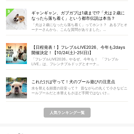
ギャンギャン、ガブガブは1歳まで!?「犬は２歳に
なったら落ち着く」という都市伝説は本当？
「犬は２歳になったら落ち着く」ってホント？ あるブヒオ
ーナーさんから、こんな質問がありました。...
【日程発表！】フレブルLIVE2026、今年も2days
開催決定！【10/24(土)-25(日)】
「フレブルLIVE2026」やるぜ、今年も！ 「フレブル
LIVE」は、フレンチブルドッグとオーナ...
これだけは守って！犬のプール遊びの注意点
水を替える頻度の目安って？ 昔ながらの丸くて小さなビニ
ールプールだと水替えもさほど手間ではないけ...
人気ランキング一覧