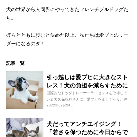
犬の世界から人間界にやってきたフレンチブルドッグた
ち。
彼らとともに歩むと決めた以上、私たちは愛ブヒのリー
ダーになるのダ！
記事一覧
引っ越しは愛ブヒに大きなスト
レス！犬の負担を減らすために
できること完全ガイド
国際的なドッグトレーナーライセンスを取得して
いる大久保羽純さんに、愛ブヒを正しく守り、導
2022年02月24日
き、固い信頼関係を築くための方法を学ぶこの特
集。今回は春の引っ越しシーズンに向け、愛ブヒ
に環境の変化によるストレスを与えないためのヒ
犬だってアンチエイジング！
ントについてご紹介します。
「若さを保つために今日からで