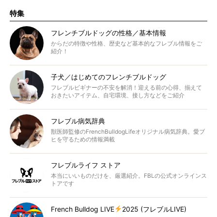
特集
フレンチブルドッグの性格／基本情報
からだの特徴や性格、歴史など基本的なフレブル情報をご
紹介！
子犬／はじめてのフレンチブルドッグ
フレブルビギナーの不安を解消！迎える前の心得、揃えて
おきたいアイテム、自宅環境、接し方などをご紹介
フレブル病気辞典
獣医師監修のFrenchBulldogLifeオリジナル病気辞典。愛ブ
ヒを守るための情報満載
フレブルライフ ストア
本当にいいものだけを、厳選紹介。FBLの公式オンラインス
トアです
French Bulldog LIVE
2025 (フレブルLIVE)