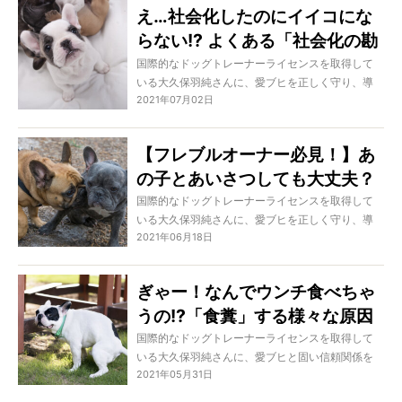
ている“社会化”について、正しい知識をシリーズで
え…社会化したのにイイコにな
お伝えしています。ぜひVol.1から読んでみてくだ
らない!? よくある「社会化の勘
さいね。
違い」とは 【社会化を学ぶ
国際的なドッグトレーナーライセンスを取得して
いる大久保羽純さんに、愛ブヒを正しく守り、導
Vol.1】
2021年07月02日
き、固い信頼関係を築くための方法を学ぶこの特
集。実はかなり多くのオーナーさんが勘違いして
いる、分かっているつもりで間違いを犯しやすい
【フレブルオーナー必見！】あ
のが“社会化”なんです。そこで正しい知識を学ぶべ
の子とあいさつしても大丈夫？
く、今回から数回にわたりシリーズでお伝えして
いきます。
散歩中のトラブルを防ぐため
国際的なドッグトレーナーライセンスを取得して
いる大久保羽純さんに、愛ブヒを正しく守り、導
「犬同士のあいさつ」を正しく
2021年06月18日
き、固い信頼関係を築く方法を学ぶこの特集。今
理解しよう
回は、俗に“犬同士のあいさつ”と言われる行動につ
いて。あいさつはさせるべき？ させないほうが
ぎゃー！なんでウンチ食べちゃ
いいケースは？ させるときの注意点は？ など
うの!?「食糞」する様々な原因
を学びます。
と、それぞれに合った『やめさ
国際的なドッグトレーナーライセンスを取得して
いる大久保羽純さんに、愛ブヒと固い信頼関係を
せる方法』をプロが解説！
2021年05月31日
築く方法を学ぶこの特集。今回は、悩んでいる方
も多い“食糞”について。その原因から対策までをレ