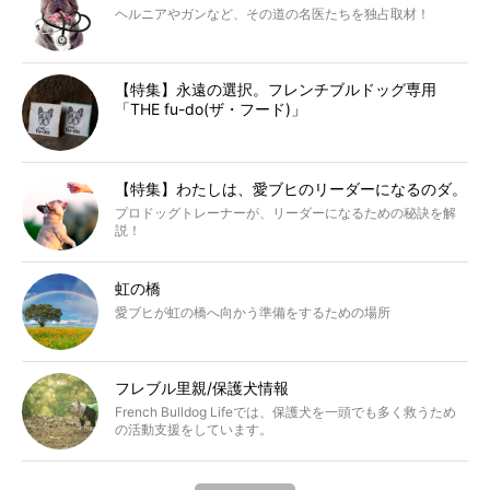
ヘルニアやガンなど、その道の名医たちを独占取材！
【特集】永遠の選択。フレンチブルドッグ専用
「THE fu-do(ザ・フード)」
【特集】わたしは、愛ブヒのリーダーになるのダ。
プロドッグトレーナーが、リーダーになるための秘訣を解
説！
虹の橋
愛ブヒが虹の橋へ向かう準備をするための場所
フレブル里親/保護犬情報
French Bulldog Lifeでは、保護犬を一頭でも多く救うため
の活動支援をしています。