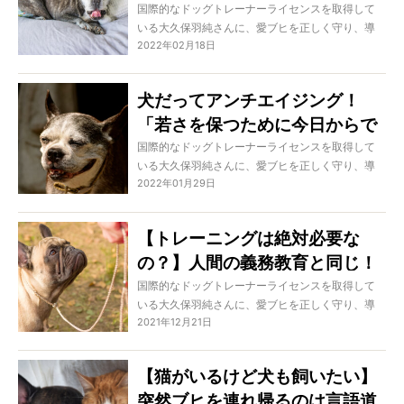
きること」ココロ編
国際的なドッグトレーナーライセンスを取得して
いる大久保羽純さんに、愛ブヒを正しく守り、導
2022年02月18日
き、固い信頼関係を築くための方法を学ぶこの特
集。「平均寿命は８歳」なんて言われていた一昔
前に比べ、ぐんぐん寿命が伸びているブヒたちの
犬だってアンチエイジング！
ために、今回はいつまでも若々しいメンタルを保
「若さを保つために今日からで
つための方法を教えてもらいました！
きること」カラダ編
国際的なドッグトレーナーライセンスを取得して
いる大久保羽純さんに、愛ブヒを正しく守り、導
2022年01月29日
き、固い信頼関係を築くための方法を学ぶこの特
集。「平均寿命は８歳」なんて言われていた一昔
前に比べ、ぐんぐん寿命が伸びているブヒたちの
【トレーニングは絶対必要な
ために、今回はいつまでも若々しい体を保つため
の？】人間の義務教育と同じ！
の方法を教えてもらいました！
犬が社会で不便なく、幸せに暮
国際的なドッグトレーナーライセンスを取得して
いる大久保羽純さんに、愛ブヒを正しく守り、導
らせるようにするのがトレーニ
2021年12月21日
き、固い信頼関係を築くための方法を学ぶこの特
ングです。
集。今回は、「そもそも、犬のトレーニングって
必要なの？」という人に向け、なぜドッグトレー
【猫がいるけど犬も飼いたい】
ニングが大切なのかを詳しく解説します。
突然ブヒを連れ帰るのは言語道