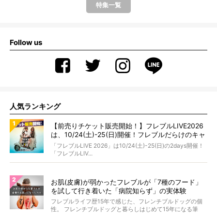
特集一覧
Follow us
人気ランキング
【前売りチケット販売開始！】フレブルLIVE2026
は、10/24(土)-25(日)開催！フレブルだらけのキャ
ンプ・前夜祭・バスプランも新登場!?
「フレブルLIVE 2026」は10/24(土)-25(日)の2days開催！
「フレブルLIV...
お肌(皮膚)が弱かったフレブルが「7種のフード」
を試して行き着いた「病院知らず」の実体験
フレブルライフ歴15年で感じた、フレンチブルドッグの個
性。 フレンチブルドッグと暮らしはじめて15年になる筆
者...