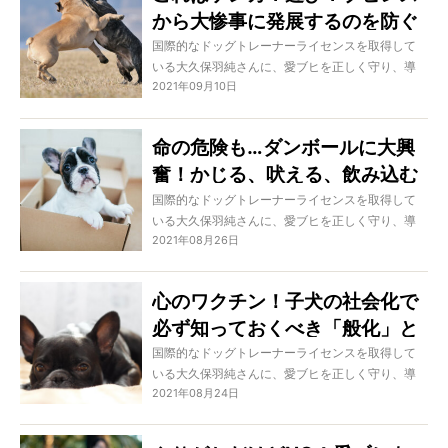
から大惨事に発展するのを防ぐ
だから」と思っているのは、大きな勘違いかもし
れませんよ。
ために…「これ以上のヒートア
国際的なドッグトレーナーライセンスを取得して
いる大久保羽純さんに、愛ブヒを正しく守り、導
ップは危険」その見極め方
2021年09月10日
き、固い信頼関係を築くための方法を学ぶこの特
集。今回はドッグランに行くのが好きなオーナー
さん、ブヒレスが大好きな愛ブヒを持つオーナー
命の危険も…ダンボールに大興
さんに向けて、犬同士の遊びとケンカの見極め方
奮！かじる、吠える、飲み込む
についてお伝えします。
ブヒの心理・対策は？
国際的なドッグトレーナーライセンスを取得して
いる大久保羽純さんに、愛ブヒを正しく守り、導
2021年08月26日
き、固い信頼関係を築くための方法を学ぶこの特
集。今回は、ダンボールを見ると興奮したり破壊
行動をするブヒたちの心理と、その対策をご紹介
心のワクチン！子犬の社会化で
します。「たかがダンボール遊び」と侮っている
必ず知っておくべき「般化」と
と、場合によっては命を危険にさらすことも。油
断せず、しっかりと対処したいものです。
は【社会化を学ぶ Vol.4】
国際的なドッグトレーナーライセンスを取得して
いる大久保羽純さんに、愛ブヒを正しく守り、導
2021年08月24日
き、固い信頼関係を築くための方法を学ぶこの特
集。実はかなり多くのオーナーさんが勘違いをし
ている“社会化”について、正しい知識をシリーズで