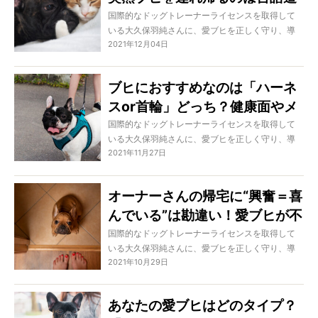
断！犬と猫を「仲よく同居させ
国際的なドッグトレーナーライセンスを取得して
いる大久保羽純さんに、愛ブヒを正しく守り、導
る方法」とは
2021年12月04日
き、固い信頼関係を築くための方法を学ぶこの特
集。今回は多頭飼いは多頭飼いでも、猫との異種
多頭飼育について。猫のいる家庭に犬を迎えたい
ブヒにおすすめなのは「ハーネ
けど迷っている…という人に向けた、正しい犬の迎
スor首輪」どっち？健康面やメ
え方についてお伝えします。
リット・デメリットから選び方
国際的なドッグトレーナーライセンスを取得して
いる大久保羽純さんに、愛ブヒを正しく守り、導
を解説
2021年11月27日
き、固い信頼関係を築くための方法を学ぶこの特
集。今回は「お散歩には首輪か？ ハーネス
か？」という疑問に答えます。
オーナーさんの帰宅に“興奮＝喜
んでいる”は勘違い！愛ブヒが不
安に感じている「いってきま
国際的なドッグトレーナーライセンスを取得して
いる大久保羽純さんに、愛ブヒを正しく守り、導
す・ただいま」と興奮させない
2021年10月29日
き、固い信頼関係を築くための方法を学ぶこの特
ための方法
集。今回はやりがちだけれど愛犬を不安にさせて
しまう、オーナーさんの外出前・帰宅時の行動に
あなたの愛ブヒはどのタイプ？
ついてお伝えします。愛ブヒの心が不安定な時に